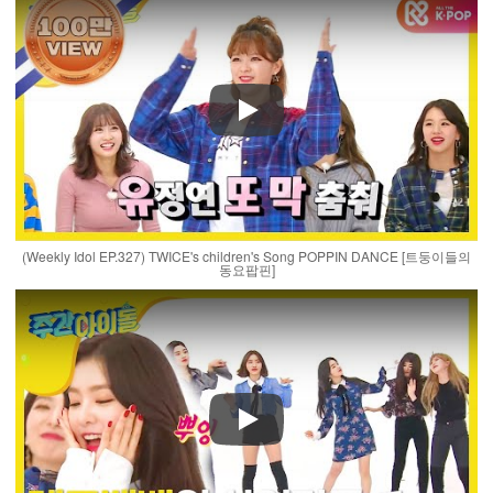
Play
(Weekly Idol EP.327) TWICE's children's Song POPPIN DANCE [트둥이들의
동요팝핀]
Play