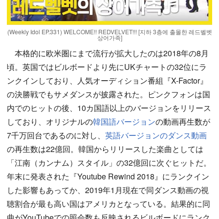
(Weekly Idol EP.331) WELCOME!! REDVELVET!!! [지하 3층에 출몰한 레드벨벳
상어가족]
本格的に欧米圏にまで流行が拡大したのは2018年の8月
頃。英国ではビルボードより先にUKチャートの32位にラ
ンクインしており、人気オーディション番組『X-Factor』
の決勝戦でもサメダンスが披露された。ピンクフォンは国
内でのヒットの後、10カ国語以上のバージョンをリリース
しており、オリジナルの
韓国語バージョン
の動画再生数が
7千万回台であるのに対し、
英語バージョンのダンス動画
の再生数は22億回。韓国からリリースした楽曲としては
「江南（カンナム）スタイル」の32億回に次ぐヒットだ。
年末に発表された『Youtube Rewind 2018』にランクイン
した影響もあってか、2019年1月現在で同ダンス動画の視
聴割合が最も高い国はアメリカとなっている。結果的に同
曲がYouTubeでの照会数も反映されるビルボードにランク