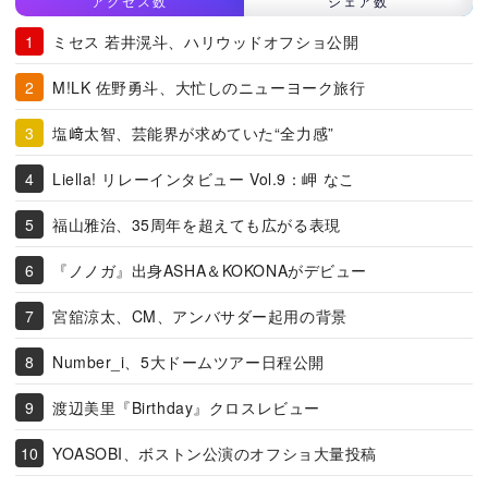
アクセス数
シェア数
ミセス 若井滉斗、ハリウッドオフショ公開
M!LK 佐野勇斗、大忙しのニューヨーク旅行
塩﨑太智、芸能界が求めていた“全力感”
Liella! リレーインタビュー Vol.9：岬 なこ
福山雅治、35周年を超えても広がる表現
『ノノガ』出身ASHA＆KOKONAがデビュー
宮舘涼太、CM、アンバサダー起用の背景
Number_i、5大ドームツアー日程公開
渡辺美里『Birthday』クロスレビュー
YOASOBI、ボストン公演のオフショ大量投稿