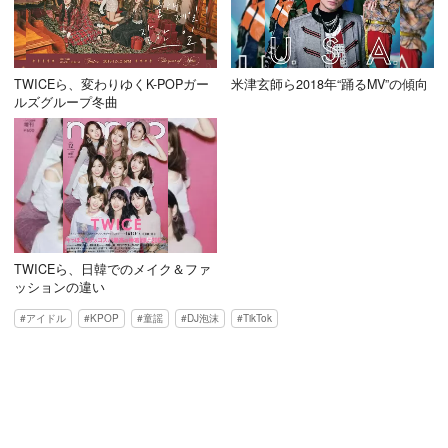
TWICEら、変わりゆくK-POPガー
米津玄師ら2018年“踊るMV”の傾向
ルズグループ冬曲
TWICEら、日韓でのメイク＆ファ
ッションの違い
アイドル
KPOP
童謡
DJ泡沫
TikTok