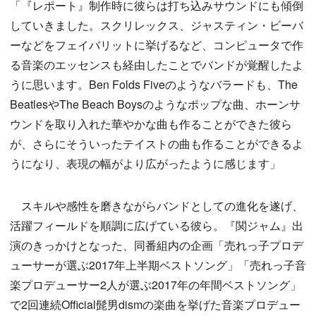
「『レポート』制作時に彼らは打ち込みサウンドにも傾倒
していきました。スクリレックス、ジャスティン・ビーバ
ーなどをフェイバリットに挙げるなど、コンピュータで作
る音楽のエッセンスも経由したことでバンドが覚醒したよ
うに思います。Ben Folds Fiveのようなバラードも、The
BeatlesやThe Beach Boysのようなポップな曲、ホーンサ
ウンドを取り入れた華やかな曲も作ることができた彼ら
が、さらにそういったテイストの曲も作ることができるよ
うになり、表現の幅がより広がったように感じます」
スキルや感性を磨きながらバンドとしての進化を遂げ、
活躍フィールドを順調に広げている彼ら。『関ジャム』出
演のきっかけとなった、同番組内の企画「売れっ子プロデ
ューサーが選ぶ2017年上半期ベストソング」「売れっ子音
楽プロデューサー2人が選ぶ2017年の年間ベストソング」
で2回連続Official髭男dismの楽曲を挙げた音楽プロデュー