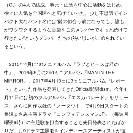
（Gt）の4人で結成。地元・山陰を中心に活動をはじめ、
徐々に人気を全国区へと広げていった。少し不思議でイン
パクト大なバンド名には“髭の似合う歳になっても、誰も
がワクワクするような音楽をこのメンバーでずっと続けて
行きたい”というメンバーたちの熱い思いがこめられてい
るという。
2015年4月に1stミニアルバム『ラブとピースは君の
中』、2016年5月に2ndミニアルバム『MAN IN THE
MIRROR』、2017年4月19日に3rdミニアルバム『レポー
ト』といった作品を発表してきたOfficial髭男dism。今年4
月11日には初のフルアルバム『エスカパレード』をリリー
ス、さらに同作収録の「ノーダウト」で4月9日スタートの
長澤まさみ主演ドラマ『コンフィデンスマンJP』（毎週月
曜夜9時）の主題歌を担当することも先日発表されたばか
りだ。月9ドラマ主題歌をインディーズアーティストが担