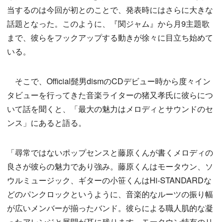
当するのは今回が初とのことで、発表時にはさらに大きな
話題となった。このように、『関ジャム』から月9主題歌
まで、彼らをフックアップする動きが徐々に目立ち始めて
いる。
そこで、Official髭男dismのCDデビュー時から度々イン
タビューを行ってきた音楽ライターの猪又孝氏に彼らにつ
いて話を聞くと、「最大の魅力はメロディとサウンドのセ
ンス」にあると語る。
「尋常ではないポップセンスと藤原くんが書くメロディの
良さが彼らの魅力であり強み。藤原くんはモータウン、ソ
ウルミュージック、ギターの小笹くんはHi-STANDARDな
どのパンクロックというように、音楽的なルーツの振り幅
が広いメンバーが揃ったバンド。彼らによる職人肌的な凝
ったアレンジと展開が耳に残ります。モータウン特有のリ