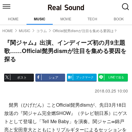
HOME
MUSIC
MOVIE
TECH
BOOK
HOME
MUSIC
コラム
Official髭男dismが注目を集める要因は？
『関ジャム』出演、インディーズ初の月9主題
歌……Official髭男dismが注目を集める要因を
探る
ポスト
シェア
ブックマーク
LINEで送る
2018.03.25 10:00
髭男（ひげだん）ことOfficial髭男dismが、先日3月18日
放送の『関ジャム完全燃SHOW』（テレビ朝日系）にゲス
トとして登場し「Tell Me Baby」を演奏。関ジャニ∞錦戸
亮と安田章大とともにトリプルギターによるセッションを