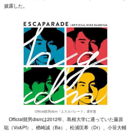
披露した。
Official髭男dism『エスカパレード』通常盤
Official髭男dismは2012年、島根大学に通っていた藤原
聡（Vo&Pf）、楢崎誠（Ba）、松浦匡希（Dr）、小笹大輔