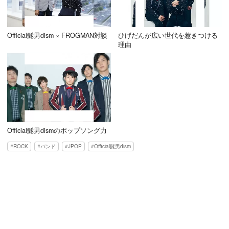
Official髭男dism × FROGMAN対談
ひげだんが広い世代を惹きつける
理由
Official髭男dismのポップソング力
ROCK
バンド
JPOP
Official髭男dism