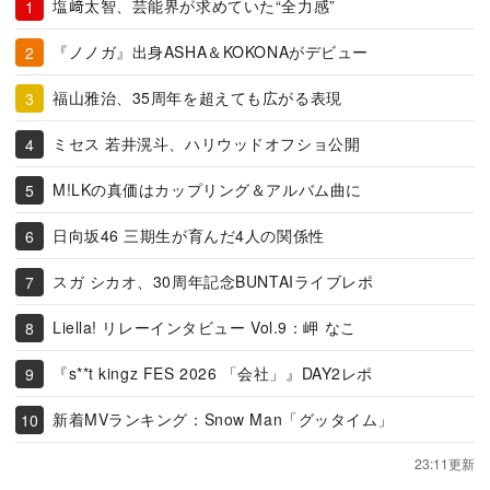
塩﨑太智、芸能界が求めていた“全力感”
『ノノガ』出身ASHA＆KOKONAがデビュー
福山雅治、35周年を超えても広がる表現
ミセス 若井滉斗、ハリウッドオフショ公開
M!LKの真価はカップリング＆アルバム曲に
日向坂46 三期生が育んだ4人の関係性
スガ シカオ、30周年記念BUNTAIライブレポ
Liella! リレーインタビュー Vol.9：岬 なこ
『s**t kingz FES 2026 「会社」』DAY2レポ
新着MVランキング：Snow Man「グッタイム」
23:11更新