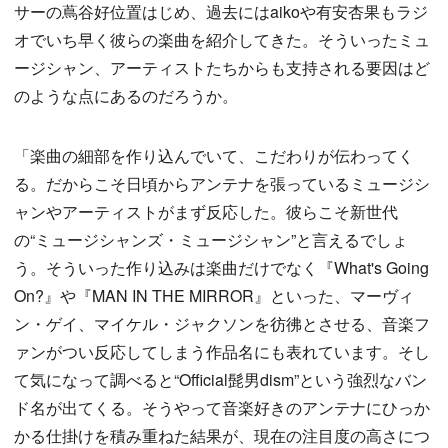
サーの蔦谷好位置はじめ、過去にはaikoや有安杏果もラジ
オでいち早く彼らの楽曲を紹介してきた。そういったミュ
ージシャン、アーティストたちからも支持される要因はど
のような点にあるのだろうか。
「楽曲の細部を作り込んでいて、こだわりが伝わってく
る。だからこそ日頃からアンテナを張っているミュージシ
ャンやアーティストがまず反応した。彼らこそ新世代
の“ミュージシャンズ・ミュージシャン”と言えるでしょ
う。そういった作り込みは楽曲だけでなく『What's Going
On?』や『MAN IN THE MIRROR』といった、マーヴィ
ン・ゲイ、マイケル・ジャクソンを彷彿とさせる、音楽フ
ァンがつい反応してしまう作品名にも表れています。そし
て気になって調べると“Official髭男dism”という強烈なバン
ド名が出てくる。そうやって音楽好きのアンテナにひっか
かる仕掛けを積み重ねた結果が、現在の注目度の高さにつ