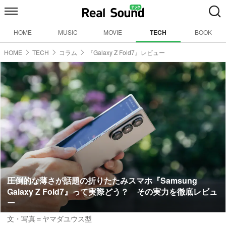
HOME
MUSIC
MOVIE
TECH
BOOK
HOME
TECH
コラム
『Galaxy Z Fold7』レビュー
圧倒的な薄さが話題の折りたたみスマホ『Samsung
Galaxy Z Fold7』って実際どう？ その実力を徹底レビュ
ー
文・写真＝ヤマダユウス型