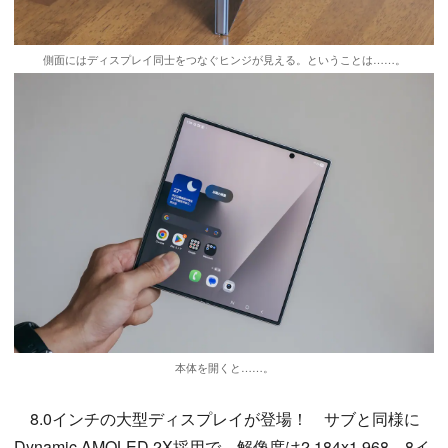
側面にはディスプレイ同士をつなぐヒンジが見える。ということは……。
本体を開くと……。
8.0インチの大型ディスプレイが登場！ サブと同様に
Dynamic AMOLED 2X採用で、解像度は2,184x1,968。8イ