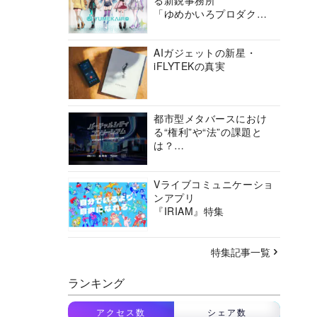
る新鋭事務所
「ゆめかいろプロダクシ
ョン」の挑戦に迫る
AIガジェットの新星・
iFLYTEKの真実
都市型メタバースにおけ
る“権利”や“法”の課題と
は？
バーチャルシティコンソ
ーシアムの挑戦に迫る
Vライブコミュニケーショ
ンアプリ
『IRIAM』特集
特集記事一覧
ランキング
アクセス数
シェア数