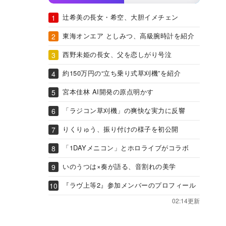
辻希美の長女・希空、大胆イメチェン
東海オンエア としみつ、高級腕時計を紹介
西野未姫の長女、父を恋しがり号泣
約150万円の“立ち乗り式草刈機”を紹介
宮本佳林 AI開発の原点明かす
「ラジコン草刈機」の爽快な実力に反響
りくりゅう、振り付けの様子を初公開
「1DAYメニコン」とホロライブがコラボ
いのうつは×奏が語る、音割れの美学
『ラヴ上等2』参加メンバーのプロフィール
02:14更新