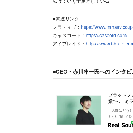
広げていく予定としている。
■関連リンク
ミラティブ：
https://www.mirrativ.co.jp
キャスコード：
https://cascord.com/
（
アイブレイド：
https://www.i-braid.co
■CEO・赤川隼一氏へのインタ
プラットフ
業”へ ミ
「人間はどうし
もない“願い”