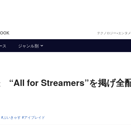
BOOK
テクノロジー×エンタ
ース
ジャンル別
l for Streamers”を掲げ全
ぶいきゃす
アイブレイド