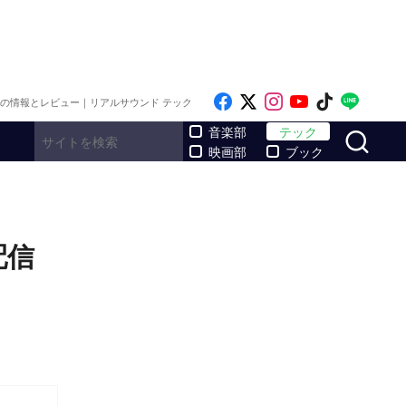
Like on Facebook
Follow on x
Follow on Inst
Follow on Y
Follow on
Follo
メの情報とレビュー｜リアルサウンド テック
サ
音楽部
テック
映画部
ブック
配信