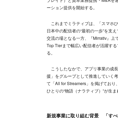
ブレイド）と資本業務提携・M&Aを
ーション提供を開始する。
これまでミラティブは、「スマホひ
日本中の配信者の“最初の一歩”を支えて
交流の場となる一方、『Mirrativ
Top Tierまで幅広い配信者が活
る。
こうしたなかで、アプリ事業の成長
援」をグループとして推進していく
て「All for Streamers」
ひとりの“物語（ナラティブ）”が生
新規事業に取り組む背景 「すべ