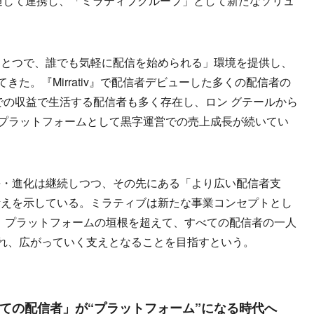
通じて連携し、「ミラティブグループ」として新たなソリュ
とつで、誰でも気軽に配信を始められる」環境を提供し、
きた。『Mirrativ』で配信者デビューした多くの配信者の
』上での収益で生活する配信者も多く存在し、ロン グテールから
躍するプラットフォームとして黒字運営での売上成長が続いてい
・進化は継続しつつ、その先にある「より広い配信者支
考えを示している。ミラティブは新たな事業コンセプトとし
を掲げており、プラットフォームの垣根を超えて、すべての配信者の一人
まれ、広がっていく支えとなることを目指すという。
ての配信者」が“プラットフォーム”になる時代へ