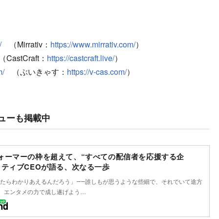
/
（Mirrativ：
https://www.mirrativ.com/
）
CastCraft：
https://castcraft.live/
）
m/
（ぶいきゃす：
https://v-cas.com/
）
ビューも掲載中
ォーマーの枠を超えて、“すべての配信者を応援する企
ラティブCEOが語る、次なる一歩
たらわかりあえるんだろう」――誰しもが思うような些細で、それでいて途方
を、エンタメの力で成し遂げよう…