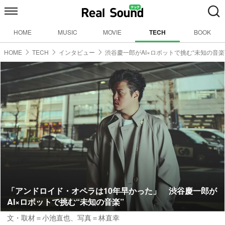
HOME
MUSIC
MOVIE
TECH
BOOK
HOME
TECH
インタビュー
渋谷慶一郎がAI×ロボットで挑む“未知の音楽
「アンドロイド・オペラは10年早かった」 渋谷慶一郎が
AI×ロボットで挑む“未知の音楽”
文・取材＝小池直也
、
写真＝林直幸