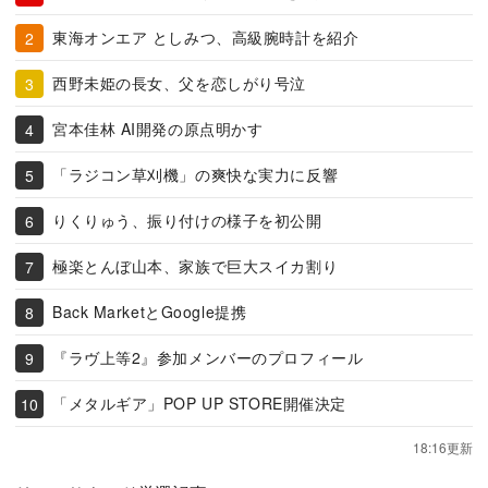
東海オンエア としみつ、高級腕時計を紹介
西野未姫の長女、父を恋しがり号泣
宮本佳林 AI開発の原点明かす
「ラジコン草刈機」の爽快な実力に反響
りくりゅう、振り付けの様子を初公開
極楽とんぼ山本、家族で巨大スイカ割り
Back MarketとGoogle提携
『ラヴ上等2』参加メンバーのプロフィール
「メタルギア」POP UP STORE開催決定
18:16更新