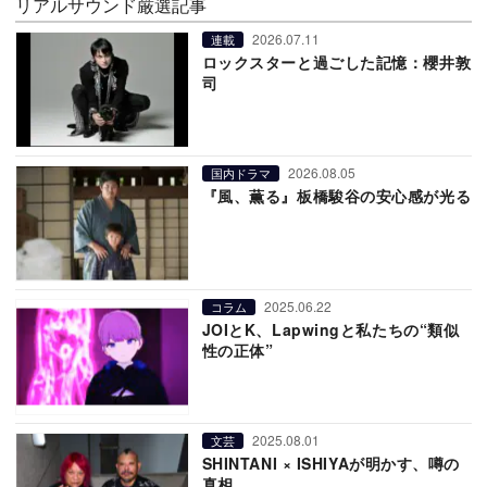
リアルサウンド厳選記事
2026.07.11
連載
ロックスターと過ごした記憶：櫻井敦
司
2026.08.05
国内ドラマ
『風、薫る』板橋駿谷の安心感が光る
2025.06.22
コラム
JOIとK、Lapwingと私たちの“類似
性の正体”
2025.08.01
文芸
SHINTANI × ISHIYAが明かす、噂の
真相