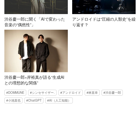
渋谷慶一郎に聞く「AIで変わった
アンドロイドは“圧縮の人類史”を繰
音楽の“偶然性”」
り返す？
渋谷慶一郎×岸裕真が語る“生成AI
との理想的な関係”
DOMMUNE
シンセサイザー.
アンドロイド
林直幸
渋谷慶一郎
小池直也
ChatGPT
AI（人工知能）