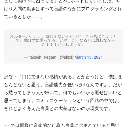
として動けずに困ってる」とXにポストしていました。や
はり人間の動きはすべて言語のなかにプログラミングされ
ているとしか……。
オルターが、、、、嘘じゃないんだけど、こっちにこようと
して、動けずに困ってる。いや、こうなるとは思わなかっ
た！！！どうしようか。
— takashi ikegami (@alltbl)
March 13, 2024
渋谷：「口にできない感情がある」とか言うけど、僕はほ
とんどないと思う。言語能力が低いだけなんですよ。だか
ら黙ってしまう人が嫌いで、何でもいいから返せばいいと
思ってしまう。コミュニケーションという回路の中では、
それとよく考えた言葉との大差はないのが現実です。
――では同様に音楽的な行為も言葉に含まれていると思い