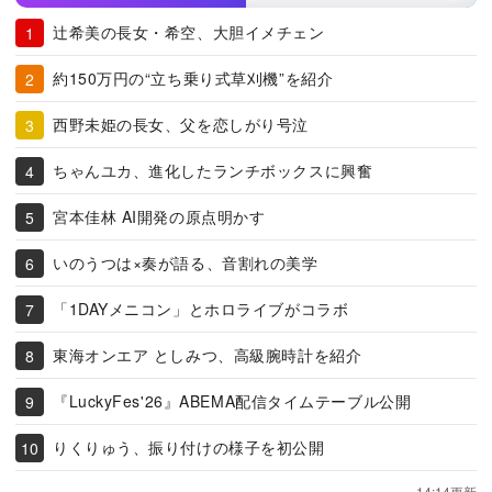
辻希美の長女・希空、大胆イメチェン
約150万円の“立ち乗り式草刈機”を紹介
西野未姫の長女、父を恋しがり号泣
ちゃんユカ、進化したランチボックスに興奮
宮本佳林 AI開発の原点明かす
いのうつは×奏が語る、音割れの美学
「1DAYメニコン」とホロライブがコラボ
東海オンエア としみつ、高級腕時計を紹介
『LuckyFes'26』ABEMA配信タイムテーブル公開
りくりゅう、振り付けの様子を初公開
14:14更新