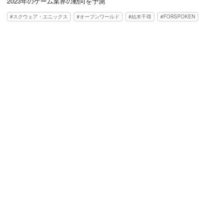
2023年のゲーム業界の動向を予測
スクウェア・エニックス
オープンワールド
結木千尋
FORSPOKEN