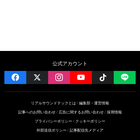
公式アカウント
facebook
x
instagram
YouTube
Follow on 
LI
リアルサウンドテックとは
編集部・運営情報
記事へのお問い合わせ
広告に関するお問い合わせ
採用情報
プライバシーポリシー
クッキーポリシー
外部送信ポリシー
記事配信先メディア