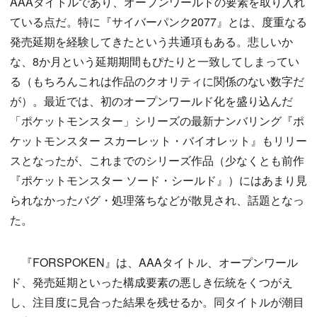
AAAタイトルであり、オープンワールドの要素を取り入れ
ている点だ。特に『サイバーパンク2077』とは、度重なる
発売延期を経験してきたという共通項もある。悲しいか
な、8か月という延期期間もぴたりと一致してしまってい
る（もちろんこれは作品のクオリティに関係のない数字だ
が）。最近では、初のオープンワールド化を盛り込んだ
「ポケットモンスター」シリーズの最新ナンバリング『ポ
ケットモンスター スカーレット・バイオレット』もリリー
スとなったが、これまでのシリーズ作品（少なくとも前作
『ポケットモンスター ソード・シールド』）にはあまり見
られなかったバグ・処理落ちなどが散見され、話題となっ
た。
『FORSPOKEN』は、AAAタイトル、オープンワール
ド、発売延期といった構成要素の悪しき伝統をくつがえ
し、注目度に見合った結果を残せるか。同タイトルが潮目