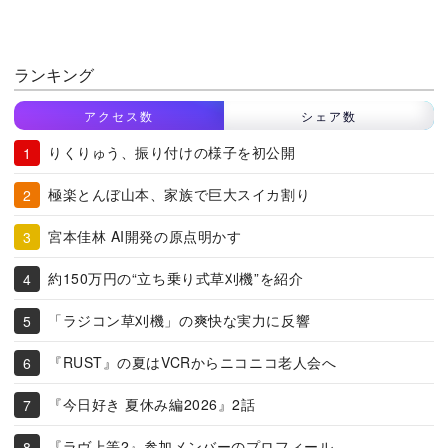
ランキング
アクセス数
シェア数
りくりゅう、振り付けの様子を初公開
極楽とんぼ山本、家族で巨大スイカ割り
宮本佳林 AI開発の原点明かす
約150万円の“立ち乗り式草刈機”を紹介
「ラジコン草刈機」の爽快な実力に反響
『RUST』の夏はVCRからニコニコ老人会へ
『今日好き 夏休み編2026』2話
『ラヴ上等2』参加メンバーのプロフィール