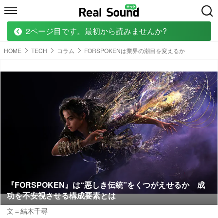
2ページ目です。最初から読みませんか?
HOME
MUSIC
MOVIE
TECH
BOOK
HOME
TECH
コラム
FORSPOKENは業界の潮目を変えるか
『FORSPOKEN』は“悪しき伝統”をくつがえせるか 成
功を不安視させる構成要素とは
文＝結木千尋