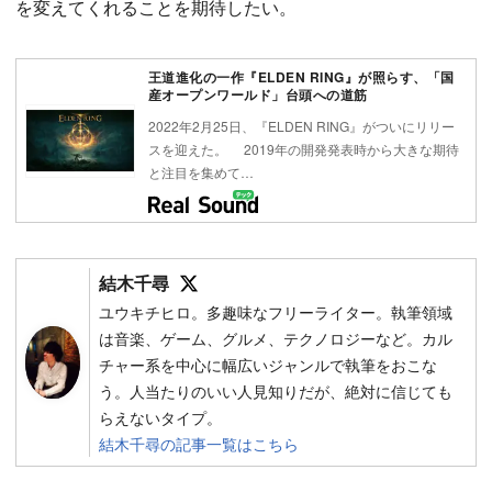
を変えてくれることを期待したい。
王道進化の一作『ELDEN RING』が照らす、「国
産オープンワールド」台頭への道筋
2022年2月25日、『ELDEN RING』がついにリリー
スを迎えた。 2019年の開発発表時から大きな期待
と注目を集めて…
Follow on SNS
結木千尋
ユウキチヒロ。多趣味なフリーライター。執筆領域
は音楽、ゲーム、グルメ、テクノロジーなど。カル
チャー系を中心に幅広いジャンルで執筆をおこな
う。人当たりのいい人見知りだが、絶対に信じても
らえないタイプ。
結木千尋の記事一覧はこちら