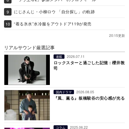
にじさんじ・小柳ロウ 「自分探し」の軌跡
“着る氷水”水冷服をアウトドア119が発売
20:15更新
リアルサウンド厳選記事
2026.07.11
連載
ロックスターと過ごした記憶：櫻井敦
司
2026.08.05
国内ドラマ
『風、薫る』板橋駿谷の安心感が光る
2025.06.22
コラム