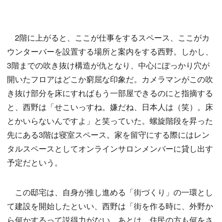
2階に上がると、ここが仕事をするスペース、ここがカ
ウンターバーを設置する場所と案内をする西野。しかし、
3階までの吹き抜け構造が仇となり、中心にぽっかり穴が
開いたフロアはどこか窮屈な印象だ。カメラマンがこの吹
き抜け部分を床にすればもう一部屋できるのにと指摘する
と、西野は「せこいっすね。嫌だね、日本人は（笑）。床
とかいらないんですよ」と笑っていた。螺旋階段を昇った
先にある3階は寝室スペース。家を留守にする際にはレン
タルスペースとしてオンラインサロンメンバーに貸し出す
予定だという。
この邸宅は、自身が推し進める「街づくり」の一環とし
て建設を開始したといい、西野は「街を作る時に、外野か
ら何かするって説得力がない。あとは、住民の方も何をさ