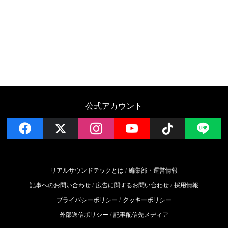
公式アカウント
facebook
x
instagram
YouTube
Follow on 
LI
リアルサウンドテックとは
編集部・運営情報
記事へのお問い合わせ
広告に関するお問い合わせ
採用情報
プライバシーポリシー
クッキーポリシー
外部送信ポリシー
記事配信先メディア