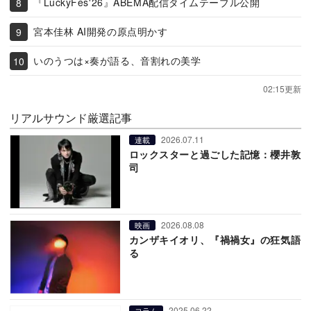
『LuckyFes'26』ABEMA配信タイムテーブル公開
宮本佳林 AI開発の原点明かす
いのうつは×奏が語る、音割れの美学
02:15更新
リアルサウンド厳選記事
2026.07.11
連載
ロックスターと過ごした記憶：櫻井敦
司
2026.08.08
映画
カンザキイオリ、『禍禍女』の狂気語
る
2025.06.22
コラム