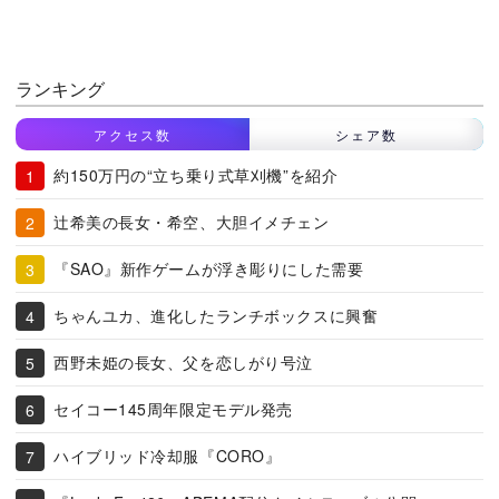
ランキング
アクセス数
シェア数
約150万円の“立ち乗り式草刈機”を紹介
辻希美の長女・希空、大胆イメチェン
『SAO』新作ゲームが浮き彫りにした需要
ちゃんユカ、進化したランチボックスに興奮
西野未姫の長女、父を恋しがり号泣
セイコー145周年限定モデル発売
ハイブリッド冷却服『CORO』