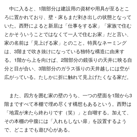
中に入ると、1階部分は建設用の資材や用具が至るとこ
ろに置かれており、壁・床もまだ剥き出しの状態となって
いた。西野によると新居は「仕事をする家」「家族で住む
とかそういうことではなくて一人で住むお家」だと言い、
家の名前は「見上げる家」とのこと。特異なネーミング
は、3階まで吹き抜けになっている独特な構造に由来す
る。1階から上を向けば、2階部分の鏡張りの天井に映る自
分と目が合い、3階部分のガラス張りの天井越しには空が
広がっている。たしかに折に触れて見上げたくなる家だ。
また、四方を囲む家の壁のうち、一つの壁面を1階から3
階まですべて本棚で埋め尽くす構想もあるという。西野は
「地震が来たら終わりです（笑）」と自嘲する。加えて、
その本棚の中腹には「入れもしない扉」を設置するよう
で、どこまでも遊び心がある。