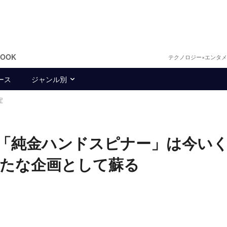
BOOK
テクノロジー×エンタ
ース
ジャンル別
定
た「純金ハンドスピナー」は今い
新たな企画として蘇る