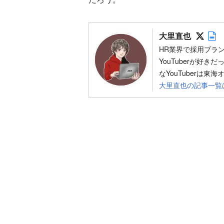
Foll
A
大里直也
HR業界で採用ブラ
YouTuberが好
なYouTuberは東
大里直也の記事一覧