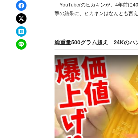
Facebookでシェア
YouTuberのヒカキンが、4年前
撃の結果に、ヒカキンはなんとも言
xでポスト
はてなブックマーク
総重量500グラム超え 24Kの
LINEで送る