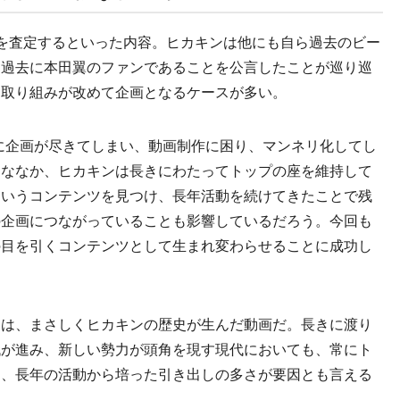
を査定するといった内容。ヒカキンは他にも自ら過去のビー
、過去に本田翼のファンであることを公言したことが巡り巡
な取り組みが改めて企画となるケースが多い。
徐々に企画が尽きてしまい、動画制作に困り、マンネリ化してし
んななか、ヒカキンは長きにわたってトップの座を維持して
eというコンテンツを見つけ、長年活動を続けてきたことで残
の企画につながっていることも影響しているだろう。今回も
の目を引くコンテンツとして生まれ変わらせることに成功し
は、まさしくヒカキンの歴史が生んだ動画だ。長きに渡り
代が進み、新しい勢力が頭角を現す現代においても、常にト
は、長年の活動から培った引き出しの多さが要因とも言える