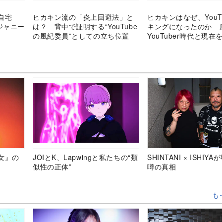
自宅
ヒカキン流の「炎上回避法」と
ヒカキンはなぜ、YouT
ジャニー
は？ 背中で証明する“YouTube
キングになったのか 
の風紀委員”としての立ち位置
YouTuber時代と現
わかったこと
女』の
JOIとK、Lapwingと私たちの“類
SHINTANI × ISHIY
似性の正体”
噂の真相
も