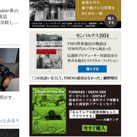
uber界の
底辺
在を比較して
Aが明かす、
っとみる