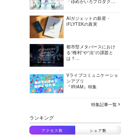
「ゆめかいろプロダクシ
ョン」の挑戦に迫る
AIガジェットの新星・
iFLYTEKの真実
都市型メタバースにおけ
る“権利”や“法”の課題と
は？
バーチャルシティコンソ
ーシアムの挑戦に迫る
Vライブコミュニケーショ
ンアプリ
『IRIAM』特集
特集記事一覧
ランキング
アクセス数
シェア数