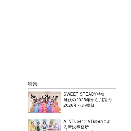
特集
SWEET STEADY特集
雌伏の2025年から飛躍の
2026年への軌跡
AI VTuberとVTuberによ
る新鋭事務所