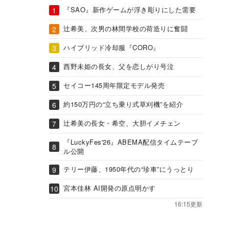
『SAO』新作ゲームが浮き彫りにした需要
辻希美、次男の林間学校の荷造りに奮闘
ハイブリッド冷却服『CORO』
西野未姫の長女、父を恋しがり号泣
セイコー145周年限定モデル発売
約150万円の“立ち乗り式草刈機”を紹介
辻希美の長女・希空、大胆イメチェン
『LuckyFes'26』ABEMA配信タイムテーブ
ル公開
テリー伊藤、1950年代の“珍車”にうっとり
宮本佳林 AI開発の原点明かす
16:15更新