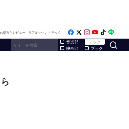
Like on Facebook
Follow on x
Follow on Inst
Follow on Y
Follow on
Follo
メの情報とレビュー｜リアルサウンド テック
サ
音楽部
テック
映画部
ブック
くら