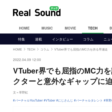
HOME
MUSIC
MOVIE
TECH
特集
連載
インタビュー
コラム
ニュ
HOME
TECH
コラム
VTuber界でも屈指のMC力を誇る早瀬走
2022.04.09 12:00
VTuber界でも屈指のMC
クターと意外なギャップに
文＝草野虹
バーチャルYouTuber
VTuber
にじさんじ
バーチャルタレント
草野