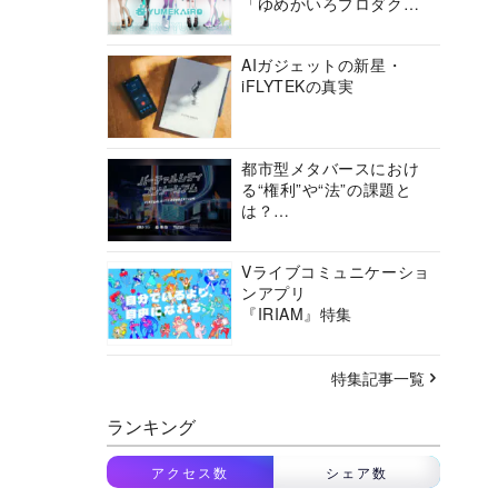
「ゆめかいろプロダクシ
ョン」の挑戦に迫る
AIガジェットの新星・
iFLYTEKの真実
都市型メタバースにおけ
る“権利”や“法”の課題と
は？
バーチャルシティコンソ
ーシアムの挑戦に迫る
Vライブコミュニケーショ
ンアプリ
『IRIAM』特集
特集記事一覧
ランキング
アクセス数
シェア数