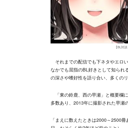
【BL対
それまでの配信でも下ネタやエロい
なかでも屈指のBL好きとして知られ
の深さや嗜好性を語り合い、多くの
「東の鈴鹿、西の早瀬」と概要欄に
多数あり、2013年に撮影された早
「まえに数えたときは2000～2500
日。おそらく約7年ほど前のこと）