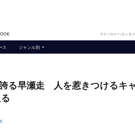
BOOK
テクノロジー×エンタ
ース
ジャンル別
力を誇る早瀬走 人を惹きつけるキ
迫る
虹