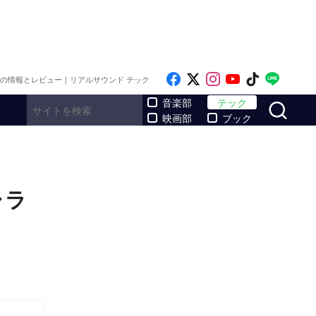
Like on Facebook
Follow on x
Follow on Inst
Follow on Y
Follow on
Follo
メの情報とレビュー｜リアルサウンド テック
サ
音楽部
テック
映画部
ブック
ャラ