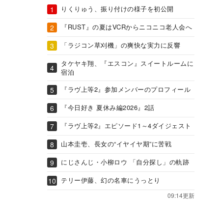
りくりゅう、振り付けの様子を初公開
『RUST』の夏はVCRからニコニコ老人会へ
「ラジコン草刈機」の爽快な実力に反響
タケヤキ翔、『エスコン』スイートルームに
宿泊
『ラヴ上等2』参加メンバーのプロフィール
『今日好き 夏休み編2026』2話
『ラヴ上等2』エピソード1～4ダイジェスト
山本圭壱、長女の“イヤイヤ期”に苦戦
にじさんじ・小柳ロウ 「自分探し」の軌跡
テリー伊藤、幻の名車にうっとり
09:14更新