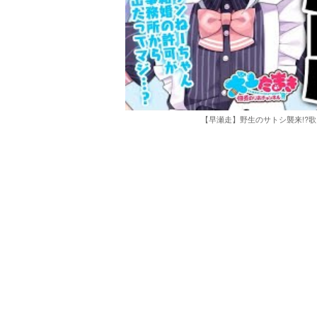
【早瀬走】野生のサトシ襲来!?歌