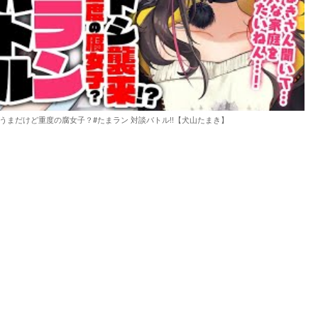
うまだけど重度の腐女子？#たまラン 対談バトル!!【犬山たまき】