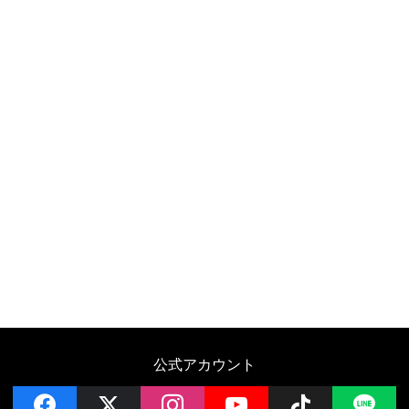
公式アカウント
facebook
x
instagram
YouTube
Follow on 
LI