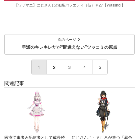
【ワザマエ】にじさんじのB級バラエティ（仮）＃27【Wasshoi】
次のページ
早瀬のキレキレだが“間違えない”ツッコミの原点
1
(current)
2
3
4
5
関連記事
医療従事者＆配信者として成長続
にじさんじ・ましろが放つ「異色