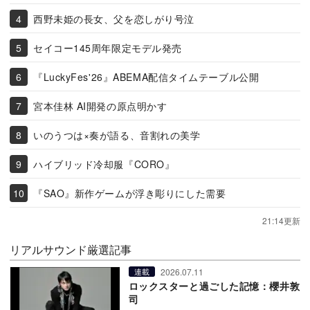
西野未姫の長女、父を恋しがり号泣
セイコー145周年限定モデル発売
『LuckyFes'26』ABEMA配信タイムテーブル公開
宮本佳林 AI開発の原点明かす
いのうつは×奏が語る、音割れの美学
ハイブリッド冷却服『CORO』
『SAO』新作ゲームが浮き彫りにした需要
21:14更新
リアルサウンド厳選記事
2026.07.11
連載
ロックスターと過ごした記憶：櫻井敦
司