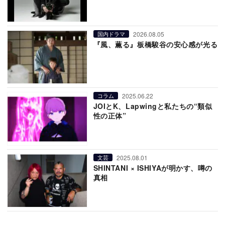
2026.08.05
国内ドラマ
『風、薫る』板橋駿谷の安心感が光る
2025.06.22
コラム
JOIとK、Lapwingと私たちの“類似
性の正体”
2025.08.01
文芸
SHINTANI × ISHIYAが明かす、噂の
真相