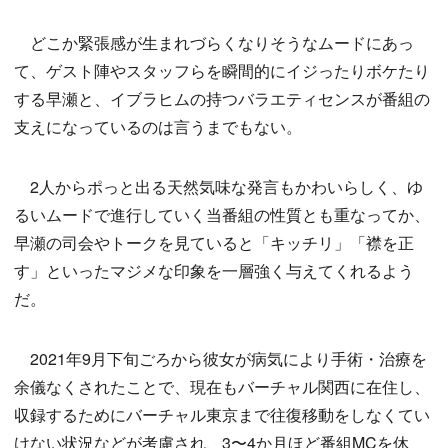
どこか緊張感が生まれづらくなりそうなムードにあっ
て、ゲスト陣やスタッフらを瞬間的にイジったりボケたり
する早瀬と、イブラヒムの持つバラエティセンスが番組の
支えになっているのは言うまでもない。
2人からポっと出る天然気味な発言もかわいらしく、ゆ
るいムードで進行していく当番組の性質とも重なってか、
早瀬の司会やトークを見ていると「キッチリ」「襟を正
す」といったマジメな印象を一層強く与えてくれるよう
だ。
2021年9月下旬ごろから彼女が病気により手術・治療を
余儀なくされたことで、現在もバーチャル関西に在住し、
収録するためにバーチャル東京まで往復移動をしなくてい
けない状況などが考慮され、3〜4か月ほど番組MCを休