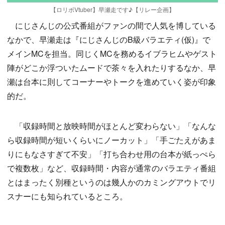
【ロリボVtuber】早瀬走です♪【リレー企画】
にじさんじの公式番組がファンの間で人気を博している
なかで、早瀬走は『にじさんじのB級バラエティ(仮)』で
メインMCを担当。同じくMCを務めるイブラヒムやゲスト
陣がどこか浮ついたムードで茶々を入れたりするなか、早
瀬は台本に則してコーナーやトークを進めていく姿が印象
的だ。
「収録時間と放映時間がほとんど変わらない」「なんな
ら収録時間が短いくらいにノーカット」「手ごたえがあま
りにもなさすぎて不安」「打ち合わせ用の台本が紙っぺら
で複数枚」など、収録時間・内容が通常のバラエティ番組
とはまったく別種というのは幾人かのカミングアウトでリ
スナーにも知られているところ。