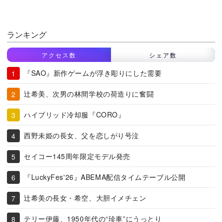
ランキング
アクセス数
シェア数
『SAO』新作ゲームが浮き彫りにした需要
辻希美、次男の林間学校の荷造りに奮闘
ハイブリッド冷却服『CORO』
西野未姫の長女、父を恋しがり号泣
セイコー145周年限定モデル発売
『LuckyFes'26』ABEMA配信タイムテーブル公開
辻希美の長女・希空、大胆イメチェン
テリー伊藤、1950年代の“珍車”にうっとり