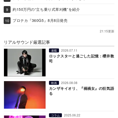
約150万円の“立ち乗り式草刈機”を紹介
プロテカ『360G5』8月8日発売
21:15更新
リアルサウンド厳選記事
2026.07.11
連載
ロックスターと過ごした記憶：櫻井敦
司
2026.08.08
映画
カンザキイオリ、『禍禍女』の狂気語
る
2025.06.22
コラム