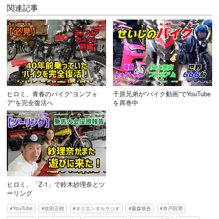
関連記事
ヒロミ、青春のバイク“ヨンフォ
千原兄弟が“バイク動画”でYouTube
ア”を完全復活へ
を席巻中
ヒロミ、「Z-1」で鈴木紗理奈とツ
ーリング
YouTube
佐田正樹
オリエンタルラジオ
藤森慎吾
井戸田潤