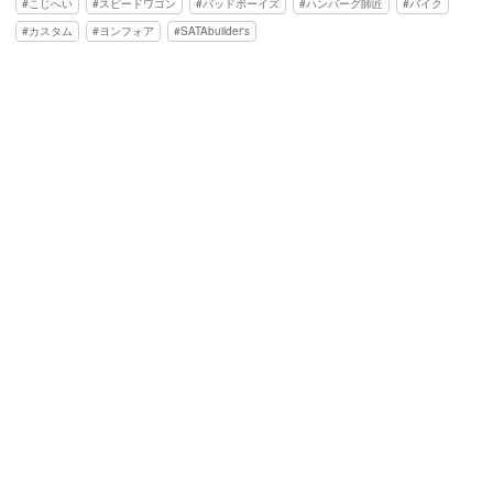
こじへい
スピードワゴン
バッドボーイズ
ハンバーグ師匠
バイク
カスタム
ヨンフォア
SATAbuilder's