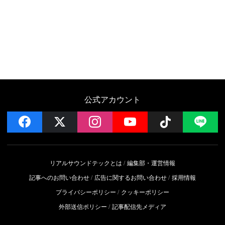
公式アカウント
facebook
x
instagram
YouTube
Follow on 
LI
リアルサウンドテックとは
編集部・運営情報
記事へのお問い合わせ
広告に関するお問い合わせ
採用情報
プライバシーポリシー
クッキーポリシー
外部送信ポリシー
記事配信先メディア