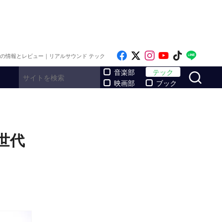
Like on Facebook
Follow on x
Follow on Inst
Follow on Y
Follow on
Follo
メの情報とレビュー｜リアルサウンド テック
サ
音楽部
テック
映画部
ブック
世代