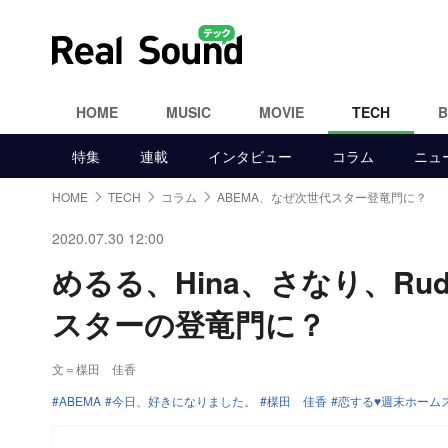
HOME
MUSIC
MOVIE
TECH
特集
連載
インタビュー
コラム
ニュ
HOME
TECH
コラム
ABEMA、なぜ次世代スター登竜門に？
2020.07.30 12:00
めるる、Hina、さなり、Ru
スターの登竜門に？
文＝楳田 佳香
ABEMA
今日、好きになりました。
楳田 佳香
恋する♥週末ホーム