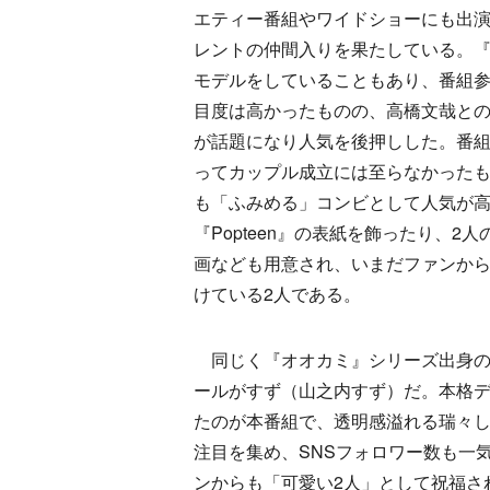
エティー番組やワイドショーにも出
レントの仲間入りを果たしている。『Po
モデルをしていることもあり、番組
目度は高かったものの、高橋文哉と
が話題になり人気を後押しした。番
ってカップル成立には至らなかった
も「ふみめる」コンビとして人気が
『Popteen』の表紙を飾ったり、2
画なども用意され、いまだファンか
けている2人である。
同じく『オオカミ』シリーズ出身の
ールがすず（山之内すず）だ。本格
たのが本番組で、透明感溢れる瑞々
注目を集め、SNSフォロワー数も一
ンからも「可愛い2人」として祝福さ