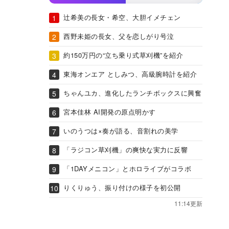
辻希美の長女・希空、大胆イメチェン
西野未姫の長女、父を恋しがり号泣
約150万円の“立ち乗り式草刈機”を紹介
東海オンエア としみつ、高級腕時計を紹介
ちゃんユカ、進化したランチボックスに興奮
宮本佳林 AI開発の原点明かす
いのうつは×奏が語る、音割れの美学
「ラジコン草刈機」の爽快な実力に反響
「1DAYメニコン」とホロライブがコラボ
りくりゅう、振り付けの様子を初公開
11:14更新