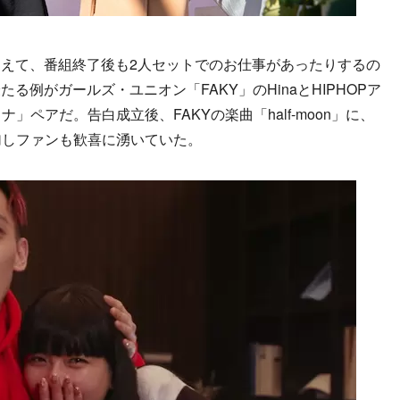
えて、番組終了後も2人セットでのお仕事があったりするの
例がガールズ・ユニオン「FAKY」のHinaとHIPHOPア
ヒナ」ペアだ。告白成立後、FAKYの楽曲「half-moon」に、
で参加しファンも歓喜に湧いていた。