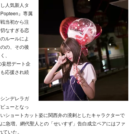
演し人気新人タ
pteen』専属
参戦当初から注
の切なすぎる恋
組のルールによ
ものの、その後
高く、
人の妄想デート企
らも応援され続
シンデレラガ
デビューとなっ
しいショートカット姿に関西弁の溌剌としたキャラクターで
気に急増。網代聖人との「せいすず」告白成立ペアにはファ
れていた。