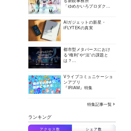
る新鋭事務所
「ゆめかいろプロダクシ
ョン」の挑戦に迫る
AIガジェットの新星・
iFLYTEKの真実
都市型メタバースにおけ
る“権利”や“法”の課題と
は？
バーチャルシティコンソ
ーシアムの挑戦に迫る
Vライブコミュニケーショ
ンアプリ
『IRIAM』特集
特集記事一覧
ランキング
アクセス数
シェア数