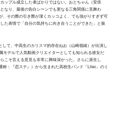
カップル成立した者ばかりではない。おとちゃん（安倍
係となり、最後の告白シーンでも更なる三角関係に見舞わ
たが、その際の引き際が潔くカッコよく、でも強がりすぎず可
とした表情で「自分の気持ちに向き合うことができた」と振
として、中高生のカリスマ的存在ねお（山崎嶺緒）が出演し
』専属モデルで人気動画クリエイターとしても知られる彼女だ
からこそ言える意見も非常に興味深かった。さらに派生し
称：『恋ステ』）から生まれた高校生バンド「Lilac」のミ