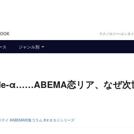
BOOK
テクノロジー×エンタ
ース
ジャンル別
de-α……ABEMA恋リア、なぜ次
ステイ
ABEMA特集コラム
オオカミシリーズ