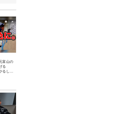
元富山の
上げる
やるしか