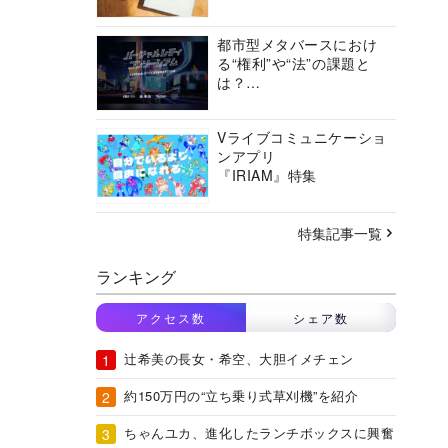
都市型メタバースにおけ
る“権利”や“法”の課題と
は？
バーチャルシティコンソ
ーシアムの挑戦に迫る
Vライブコミュニケーショ
ンアプリ
『IRIAM』特集
特集記事一覧
ランキング
アクセス数
シェア数
辻希美の長女・希空、大胆イメチェン
約150万円の“立ち乗り式草刈機”を紹介
ちゃんユカ、進化したランチボックスに興奮