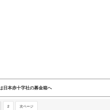
は日本赤十字社の募金箱へ
current)
2
次ページ