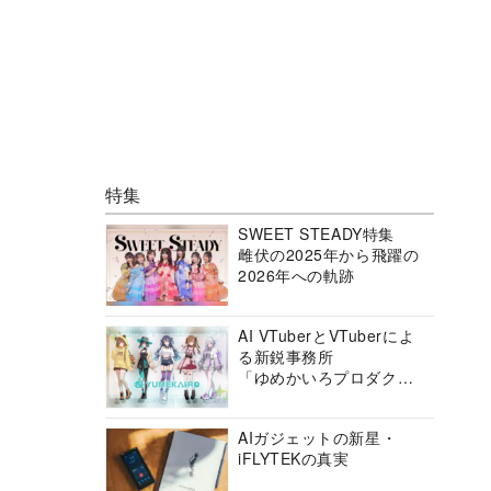
特集
SWEET STEADY特集
雌伏の2025年から飛躍の
2026年への軌跡
AI VTuberとVTuberによ
る新鋭事務所
「ゆめかいろプロダクシ
ョン」の挑戦に迫る
AIガジェットの新星・
iFLYTEKの真実