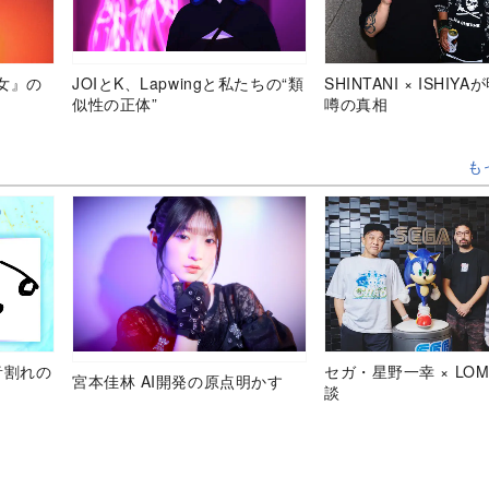
女』の
JOIとK、Lapwingと私たちの“類
SHINTANI × ISHIY
似性の正体”
噂の真相
も
音割れの
セガ・星野一幸 × LOM
宮本佳林 AI開発の原点明かす
談