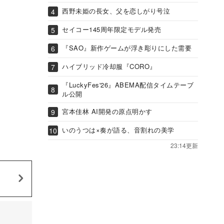
西野未姫の長女、父を恋しがり号泣
セイコー145周年限定モデル発売
『SAO』新作ゲームが浮き彫りにした需要
ハイブリッド冷却服『CORO』
『LuckyFes'26』ABEMA配信タイムテーブ
ル公開
宮本佳林 AI開発の原点明かす
いのうつは×奏が語る、音割れの美学
23:14更新