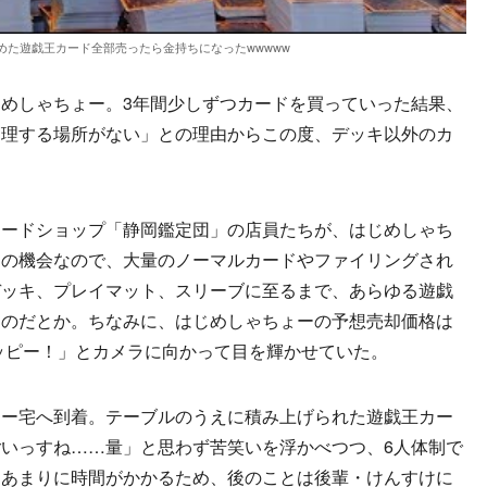
間集めた遊戯王カード全部売ったら金持ちになったwwwww
めしゃちょー。3年間少しずつカードを買っていった結果、
管理する場所がない」との理由からこの度、デッキ以外のカ
ードショップ「静岡鑑定団」の店員たちが、はじめしゃち
くの機会なので、大量のノーマルカードやファイリングされ
デッキ、プレイマット、スリーブに至るまで、あらゆる遊戯
なのだとか。ちなみに、はじめしゃちょーの予想売却価格は
ハッピー！」とカメラに向かって目を輝かせていた。
ー宅へ到着。テーブルのうえに積み上げられた遊戯王カー
いっすね……量」と思わず苦笑いを浮かべつつ、6人体制で
。あまりに時間がかかるため、後のことは後輩・けんすけに