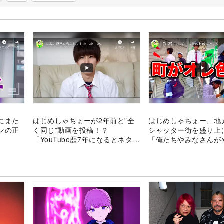
にまた
はじめしゃちょーが2年前と”全
はじめしゃちょー、地
ンの正
く同じ”動画を投稿！？
シャッター街を盛り
「YouTube歴7年になるとネタが
「俺たちやみなさんが
自分と被ります！」
ないんです」