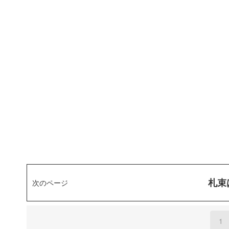
札束
次のページ
1
(