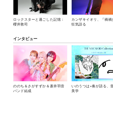
ロックスターと過ごした記憶：
カンザキイオリ、『禍禍
櫻井敦司
狂気語る
インタビュー
ののち＆さがすずか＆蒼井羽音
いのうつは×奏が語る、
バンド結成
美学