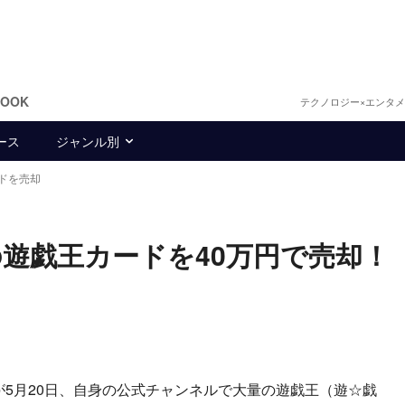
BOOK
テクノロジー×エンタ
ース
ジャンル別
ドを売却
遊戯王カードを40万円で売却！
ーが5月20日、自身の公式チャンネルで大量の遊戯王（遊☆戯