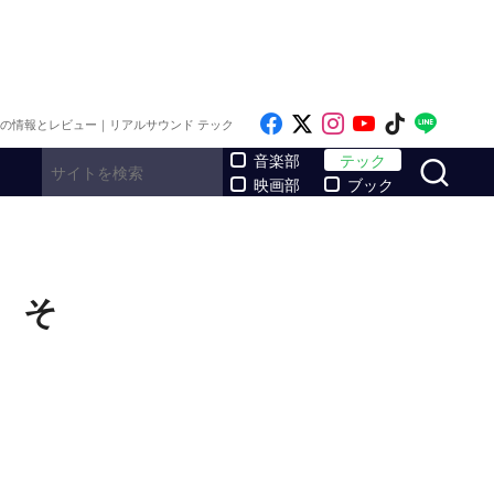
Like on Facebook
Follow on x
Follow on Inst
Follow on Y
Follow on
Follo
メの情報とレビュー｜リアルサウンド テック
サ
音楽部
テック
映画部
ブック
 そ