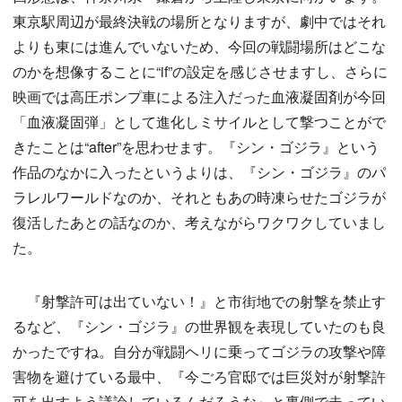
東京駅周辺が最終決戦の場所となりますが、劇中ではそれ
よりも東には進んでいないため、今回の戦闘場所はどこな
のかを想像することに“if”の設定を感じさせますし、さらに
映画では高圧ポンプ車による注入だった血液凝固剤が今回
「血液凝固弾」として進化しミサイルとして撃つことがで
きたことは“after”を思わせます。『シン・ゴジラ』という
作品のなかに入ったというよりは、『シン・ゴジラ』のパ
ラレルワールドなのか、それともあの時凍らせたゴジラが
復活したあとの話なのか、考えながらワクワクしていまし
た。
『射撃許可は出ていない！』と市街地での射撃を禁止す
るなど、『シン・ゴジラ』の世界観を表現していたのも良
かったですね。自分が戦闘ヘリに乗ってゴジラの攻撃や障
害物を避けている最中、『今ごろ官邸では巨災対が射撃許
可を出すよう議論しているんだろうな』と裏側で走ってい