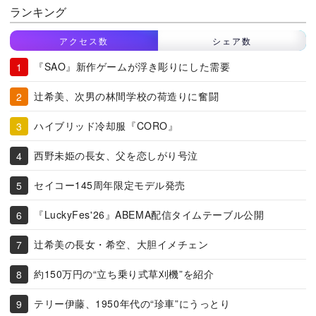
ランキング
アクセス数
シェア数
『SAO』新作ゲームが浮き彫りにした需要
辻希美、次男の林間学校の荷造りに奮闘
ハイブリッド冷却服『CORO』
西野未姫の長女、父を恋しがり号泣
セイコー145周年限定モデル発売
『LuckyFes'26』ABEMA配信タイムテーブル公開
辻希美の長女・希空、大胆イメチェン
約150万円の“立ち乗り式草刈機”を紹介
テリー伊藤、1950年代の“珍車”にうっとり