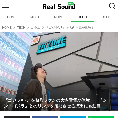
HOME
MUSIC
MOVIE
TECH
BOOK
HOME
TECH
コラム
『ゴジラVR』を大内雷電が体験！
『ゴジラVR』を熱烈ファンの大内雷電が体験！ 『シ
ン・ゴジラ』とのリンクを感じさせる演出にも注目