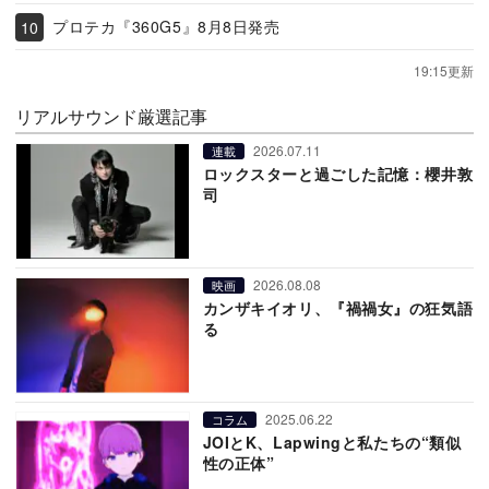
プロテカ『360G5』8月8日発売
19:15更新
リアルサウンド厳選記事
2026.07.11
連載
ロックスターと過ごした記憶：櫻井敦
司
2026.08.08
映画
カンザキイオリ、『禍禍女』の狂気語
る
2025.06.22
コラム
JOIとK、Lapwingと私たちの“類似
性の正体”