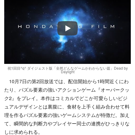
Play
祝1回目^q^ ダイジェスト版「全然どんなゲームかわからない篇」Dead by
Daylight
10月7日の第2回放送では、配信開始から1時間近くにわ
たり、パズル要素の強いアクションゲーム『オーバークッ
ク2』をプレイ。本作はコミカルでどこか可愛らしいビジ
ュアルデザインとは裏腹に、食材を上手く組み合わせて料
理を作るパズル要素の強いゲームシステムが特徴だ。加え
て、瞬間的な判断力やプレイヤー同士の連携がひっきりな
しに求められる。