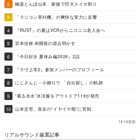
極楽とんぼ山本、家族で巨大スイカ割り
「ラジコン草刈機」の爽快な実力に反響
『RUST』の夏はVCRからニコニコ老人会へ
宮本佳林 AI開発の原点明かす
『今日好き 夏休み編2026』2話
『ラヴ上等2』参加メンバーのプロフィール
にじさんじ・小柳ロウ 「自分探し」の軌跡
“着る氷水”水冷服をアウトドア119が発売
山本圭壱、長女の“イヤイヤ期”に苦戦
18:16更新
リアルサウンド厳選記事