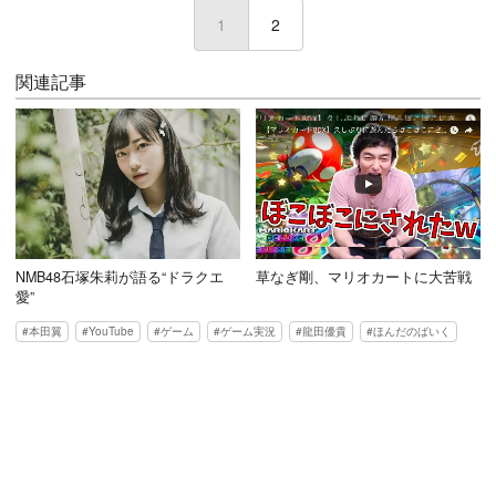
1
(current)
2
関連記事
NMB48石塚朱莉が語る“ドラクエ
草なぎ剛、マリオカートに大苦戦
愛”
本田翼
YouTube
ゲーム
ゲーム実況
龍田優貴
ほんだのばいく