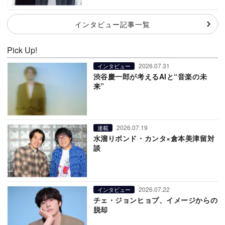
インタビュー記事一覧
Pick Up!
2026.07.31
インタビュー
渋谷慶一郎が考えるAIと“音楽の未
来”
2026.07.19
連載
水溜りボンド・カンタ×倉本美津留対
談
2026.07.22
インタビュー
チェ・ジョンヒョプ、イメージからの
脱却