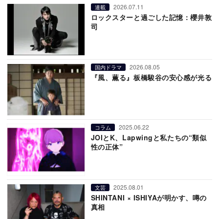
2026.07.11
連載
ロックスターと過ごした記憶：櫻井敦
司
2026.08.05
国内ドラマ
『風、薫る』板橋駿谷の安心感が光る
2025.06.22
コラム
JOIとK、Lapwingと私たちの“類似
性の正体”
2025.08.01
文芸
SHINTANI × ISHIYAが明かす、噂の
真相