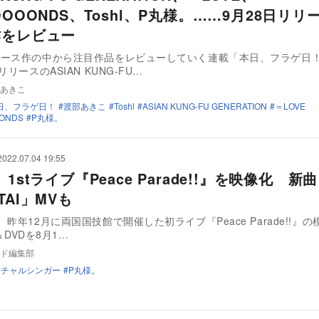
OOOONDS、Toshl、P丸様。……9月28日リリ
作をレビュー
リース作の中から注目作品をレビューしていく連載「本日、フラゲ日
リリースのASIAN KUNG-FU…
あきこ
日、フラゲ日！
渡部あきこ
Toshl
ASIAN KUNG-FU GENERATION
＝LOVE
ONDS
P丸様。
2022.07.04 19:55
 1stライブ『Peace Parade!!』を映像化 新曲
TAI」MVも
、昨年12月に両国国技館で開催した初ライブ『Peace Parade!!』
y＆DVDを8月1…
ド編集部
ーチャルシンガー
P丸様。