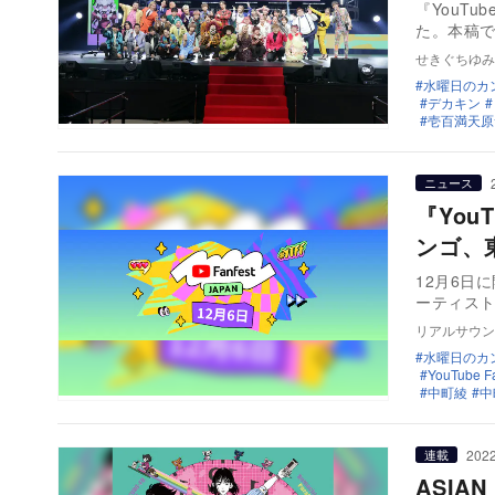
『YouTu
た。本稿
せきぐちゆみ
水曜日のカ
デカキン
壱百満天原
ニュース
『You
ンゴ、
12月6日に
ーティス
リアルサウン
水曜日のカ
YouTube F
中町綾
中
2022
連載
ASIAN