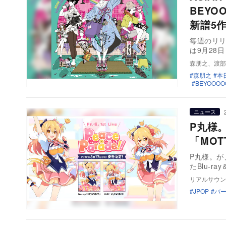
BEYO
新譜5
毎週のリ
は9月28日
森朋之、渡部
森朋之
本
BEYOOOO
ニュース
P丸様。
「MOT
P丸様。が
たBlu-ra
リアルサウン
JPOP
バ