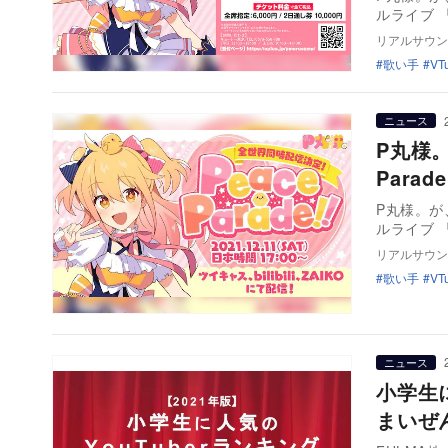
ルライブ 「P
リアルサウン
歌い手
VT
ニュース
P丸様
Para
P丸様。が
ルライブ 「P
リアルサウン
歌い手
VT
ニュース
小学生に
まいぜ