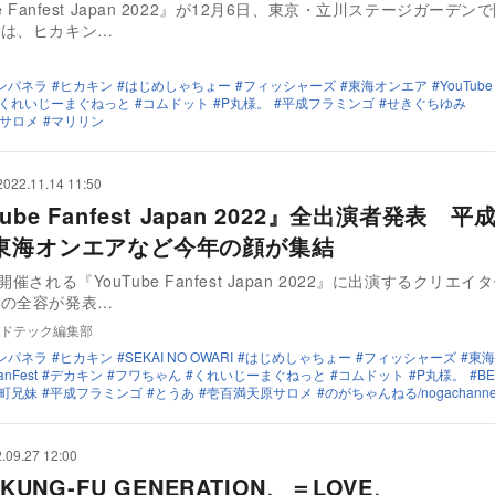
be Fanfest Japan 2022』が12月6日、東京・立川ステージガーデ
では、ヒカキン…
ンパネラ
ヒカキン
はじめしゃちょー
フィッシャーズ
東海オンエア
YouTube
くれいじーまぐねっと
コムドット
P丸様。
平成フラミンゴ
せきぐちゆみ
サロメ
マリリン
2022.11.14 11:50
Tube Fanfest Japan 2022』全出演者発表 
東海オンエアなど今年の顔が集結
開催される『YouTube Fanfest Japan 2022』に出演するクリエ
トの全容が発表…
ドテック編集部
ンパネラ
ヒカキン
SEKAI NO OWARI
はじめしゃちょー
フィッシャーズ
東海
anFest
デカキン
フワちゃん
くれいじーまぐねっと
コムドット
P丸様。
BE
町兄妹
平成フラミンゴ
とうあ
壱百満天原サロメ
のがちゃんねる/nogachanne
.09.27 12:00
 KUNG-FU GENERATION、＝LOVE、