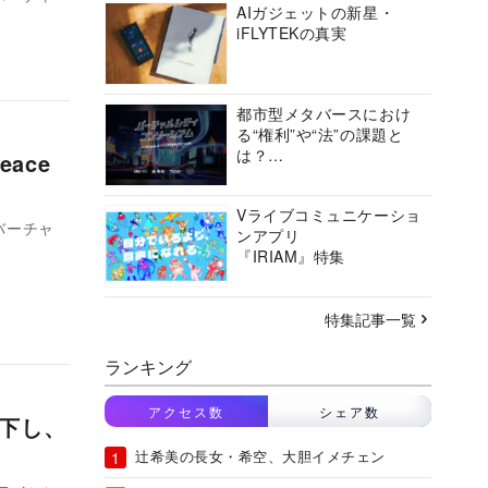
AIガジェットの新星・
iFLYTEKの真実
都市型メタバースにおけ
る“権利”や“法”の課題と
は？
ace
バーチャルシティコンソ
ーシアムの挑戦に迫る
Vライブコミュニケーショ
バーチャ
ンアプリ
『IRIAM』特集
特集記事一覧
ランキング
アクセス数
シェア数
を下し、
辻希美の長女・希空、大胆イメチェン