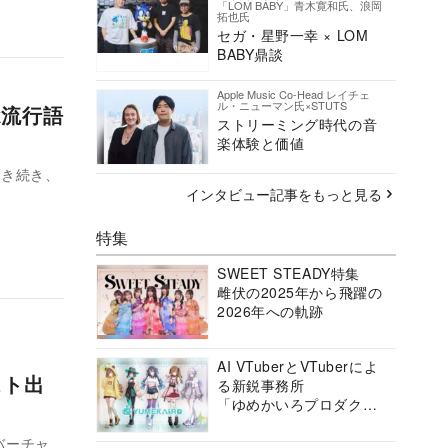
「LOM BABY」青木寛和氏、浪岡
拓也氏
セガ・星野一幸 × LOM
BABY鼎談
Apple Music Co-Head レイチェ
ル・ニューマン氏×STUTS
k流行語
ストリーミング時代の音
楽体験と価値
インタビュー記事をもっと見る
特集
SWEET STEADY特集
雌伏の2025年から飛躍の
2026年への軌跡
AI VTuberとVTuberによ
スト出
る新鋭事務所
「ゆめかいろプロダクシ
ョン」の挑戦に迫る
バーチャ