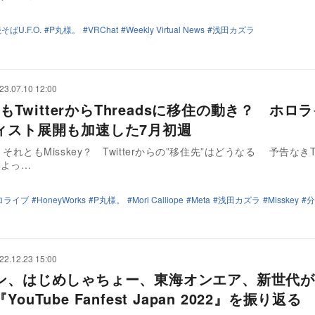
ばU.F.O.
P丸様。
VRChat
Weekly Virtual News
浅田カズラ
23.07.10 12:00
erもTwitterからThreadsに移住の動き？ ホロ
ィスト展開も加速した7月初週
s？ それともMisskey？ Twitterからの”移住先”はどうなる 予告なきTw
によっ…
ロライブ
HoneyWorks
P丸様。
Mori Calliope
Meta
浅田カズラ
Misskey
分
22.12.23 15:00
ン、はじめしゃちょー、東海オンエア、新世代が
ouTube Fanfest Japan 2022』を振り返る