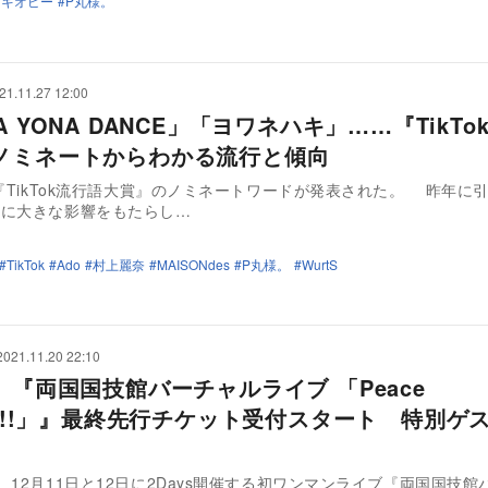
ノキオピー
P丸様。
21.11.27 12:00
A YONA DANCE」「ヨワネハキ」……『TikTo
ノミネートからわかる流行と傾向
TikTok流行語大賞』のノミネートワードが発表された。 昨年に引き続き、
ンに大きな影響をもたらし…
TikTok
Ado
村上麗奈
MAISONdes
P丸様。
WurtS
2021.11.20 22:10
 『両国国技館バーチャルライブ 「Peace
ade!!」』最終先行チケット受付スタート 特別ゲ
、12月11日と12日に2Days開催する初ワンマンライブ『両国国技館