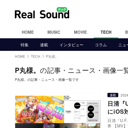
HOME
MUSIC
MOVIE
TECH
特集
連載
インタビュー
コラム
ニュ
HOME
TECH
P丸様。
の記事・ニュース・画像一
P丸様。
P丸様。の記事・ニュース・画像一覧です
2024
連載
日清『U
にiO
日清『U.