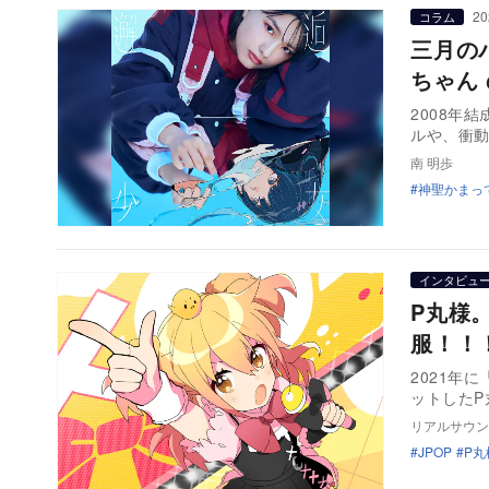
20
コラム
三月の
ちゃん
2008年
ルや、衝
南 明歩
神聖かまっ
インタビュ
P丸様
服！！
2021年
ットしたP
リアルサウン
JPOP
P丸