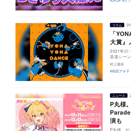
JPOP
ピ
20
コラム
「YON
大賞』
2021年の『
音楽シー
村上麗奈
和田アキ子
ニュース
P丸様。
Par
演も
P丸様。が