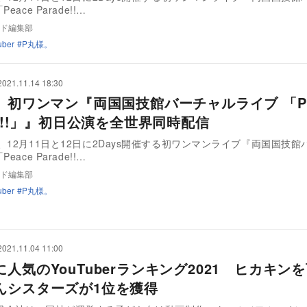
eace Parade!!…
ド編集部
uber
P丸様。
2021.11.14 18:30
。 初ワンマン『両国国技館バーチャルライブ 「Pe
de!!」』初日公演を全世界同時配信
、12月11日と12日に2Days開催する初ワンマンライブ『両国国技館
eace Parade!!…
ド編集部
uber
P丸様。
2021.11.04 11:00
人気のYouTuberランキング2021 ヒカキン
んシスターズが1位を獲得