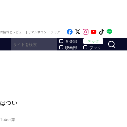
Like on Facebook
Follow on x
Follow on Inst
Follow on Y
Follow on
Follo
メの情報とレビュー｜リアルサウンド テック
サ
音楽部
テック
映画部
ブック
』はつい
uber業