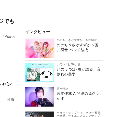
ジでも
インタビュー
Peace
ののち、さがすずか、蒼井羽音
ののち＆さがすずか＆蒼
井羽音 バンド結成
いのうつはSA、奏
いのうつは×奏が語る、音
割れの美学
キャン
宮本佳林
宮本佳林 AI開発の原点明
かす
。 同曲
クリエイティブディレクター 星野
一幸氏、サイエンスコレクティブ