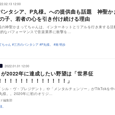
22.02.13 12:00
パンタシア、P丸様。への提供曲も話題 神聖か
 の子、若者の心を引き付け続ける理由
結成の神聖かまってちゃんは、インターネットとリアルを行き来する活
動的なパフォーマンスで音楽業界に衝撃を…
てちゃん
三月のパンタシア
P丸様。
南 明歩
2022.01.01 12:00
ー
。が2022年に達成したい野望は「世界征
！！！！！！！！！！！！！」
に「シル・ヴ・プレジデント」や「メンタルチェンソー」がTikTokを
丸様。。2020年に初のオリジ…
ド編集部
様。