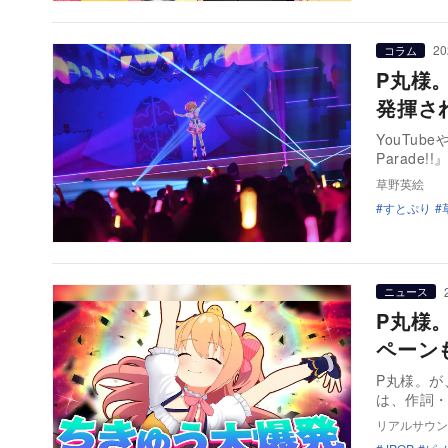
20
コラム
P丸様
発揮さ
YouTu
Parade!
草野英絵
すとぷり
ニュース
P丸様
ペーン
P丸様。が
は、作詞
リアルサウン