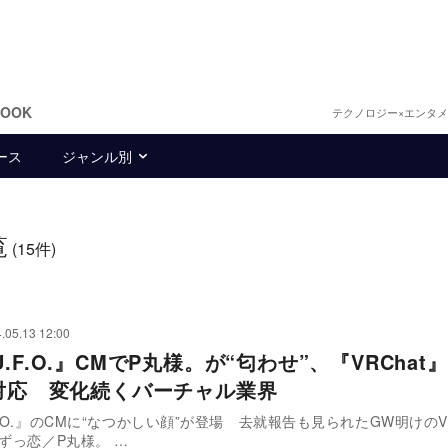
BOOK
テクノロジー×エンタ
ース
ジャンル別
覧
(15件)
.05.13 12:00
.F.O.』CMでP丸様。が“匂わせ”、『VRChat
S対応 変化続くバーチャル業界
F.O.』のCMに“なつかしい顔”が登場 去就報告も見られたGW明けのVT
界 【MV】ずっ恋／P丸様。 …