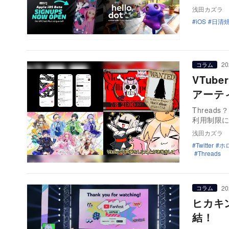
浅田カズラ
iOS
日清焼そ
20
コラム
VTub
アーテ
Thread
利用制限
浅田カズラ
Twitter
ホ
Threads
20
コラム
ヒカキ
結！ 『Y