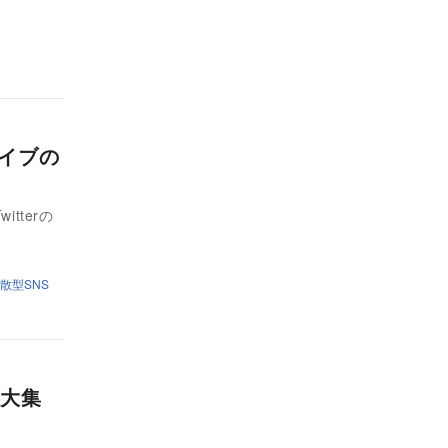
ライブの
itterの
散型SNS
大集