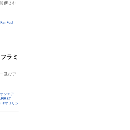
ンで開催され
 FanFest
平成フラミ
イター及びア
オンエア
:FIRST
l
マリリン