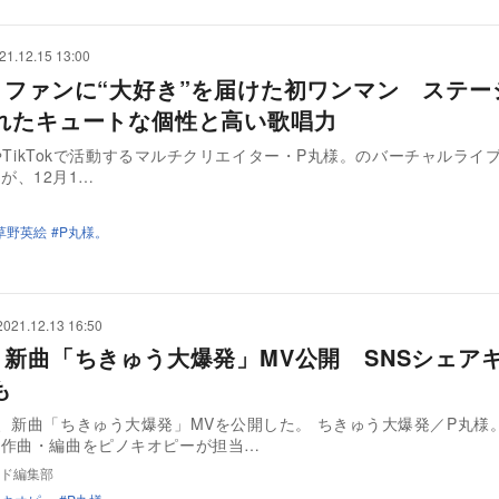
21.12.15 13:00
。ファンに“大好き”を届けた初ワンマン ステー
れたキュートな個性と高い歌唱力
beやTikTokで活動するマルチクリエイター・P丸様。のバーチャルライブ『
!』が、12月1…
草野英絵
P丸様。
2021.12.13 16:50
。新曲「ちきゅう大爆発」MV公開 SNSシェア
も
、新曲「ちきゅう大爆発」MVを公開した。 ちきゅう大爆発／P丸様
・作曲・編曲をピノキオピーが担当…
ド編集部