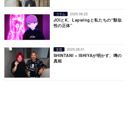
2025.06.22
コラム
JOIとK、Lapwingと私たちの“類似
性の正体”
2025.08.01
文芸
SHINTANI × ISHIYAが明かす、噂の
真相