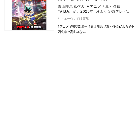
青山剛昌原作のTVアニメ『真・侍伝
YAIBA』が、2025年4月より読売テレビ・
日本テレビ系にて毎週土曜17時30分より放
リアルサウンド映画部
送され…
アニメ
諏訪部順一
青山剛昌
真・侍伝YAIBA
小
西克幸
高山みなみ