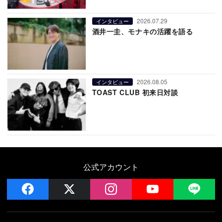
2026.07.29
インタビュー
酒井一圭、モナキの活躍を語る
2026.08.05
インタビュー
TOAST CLUB 初来日対談
公式アカウント
facebook
x
instagram
YouTube
LIN