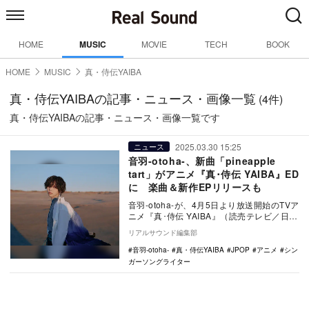
HOME
MUSIC
MOVIE
TECH
BOOK
HOME
MUSIC
真・侍伝YAIBA
真・侍伝YAIBAの記事・ニュース・画像一覧
(4件)
真・侍伝YAIBAの記事・ニュース・画像一覧です
2025.03.30 15:25
ニュース
音羽-otoha-、新曲「pineapple
tart」がアニメ『真･侍伝 YAIBA』ED
に 楽曲＆新作EPリリースも
音羽-otoha-が、4月5日より放送開始のTVア
ニメ『真･侍伝 YAIBA』（読売テレビ／日本
テレビ系）のEDテーマとして、新…
リアルサウンド編集部
音羽-otoha-
真・侍伝YAIBA
JPOP
アニメ
シン
ガーソングライター