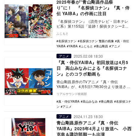
2025年春が“青山剛昌作品祭
り”に！ 『名探偵コナン』『真・侍
伝 YAIBA』の作画に注目
『名探偵コナン』（読売テレビ・日本テレ
ビ系）第1155話「追跡！探偵タクシー2」
が、3月1日の放送当時大きな話題を呼ん
ふじもと
だ。 …
名探偵コナン
名探偵コナン 隻眼の残像
真・侍伝
YAIBA
YAIBA
ふじもと
青山剛昌
アニメ
2025.02.08 18:30
アニメ
『真・侍伝YAIBA』初回放送は4月5
日 高山みなみによる『名探偵コナ
ン』とのコラボ動画も
青山剛昌原作のTVアニメ『真・侍伝
YAIBA』が、4月5日17時30分より放送され
ることが決定した。 本作は、『名探偵コ
リアルサウンド映画部
ナ…
真・侍伝YAIBA
高山みなみ
青山剛昌
名探偵コナ
ン
アニメ
2024.11.23 18:30
アニメ
青山剛昌原作アニメ『真・侍伝
YAIBA』2025年4月より放送へ 小西
克幸＆諏訪部順一も出演