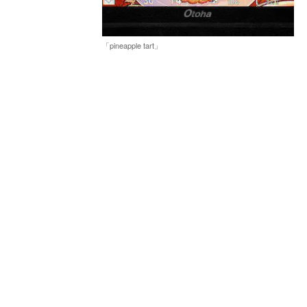
「pineapple tart」