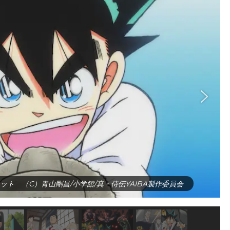
行カット （C）⻘山剛昌/小学館/真・侍伝YAIBA製作委員会