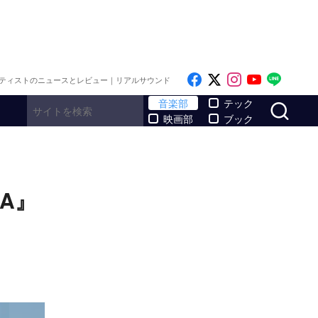
Like on Facebook
Follow on x
Follow on I
Follow o
Follo
ティストのニュースとレビュー｜リアルサウンド
サ
音楽部
テック
映画部
ブック
BA』