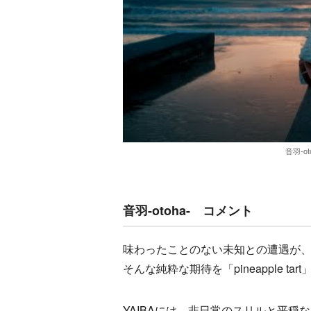
音羽-ot
音羽-otoha- コメント
味わったことのない未知との遭遇が
そんな純粋な期待を「pineapple ta
YAIBAには、非日常のスリルと平