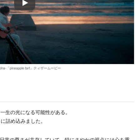
Play
oha-「pineapple tart」ティザームービー
、一生の光になる可能性がある。
rt」に詰め込みました。
穏な日常の尊さが共存していて、特にさやかの視点には心を重