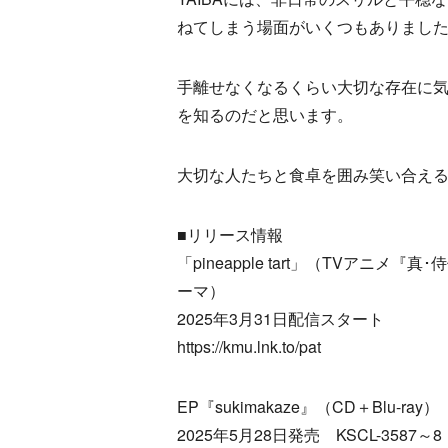
ねてしまう場面がいくつもありまし
手離せなくなるくらい大切な存在に
を知るのだと思います。
大切な人たちと食卓を囲み笑い合え
■リリース情報
「pineapple tart」（TVアニメ『真･
ーマ）
2025年3月31日配信スタート
https://kmu.lnk.to/pat
EP『sukimakaze』（CD＋Blu-ray）
2025年5月28日発売 KSCL-3587～8