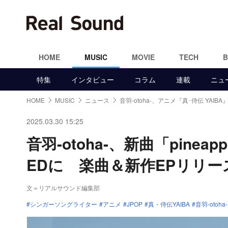
HOME
MUSIC
MOVIE
TECH
特集
インタビュー
コラム
連載
ニュ
HOME
MUSIC
ニュース
音羽-otoha-、アニメ『真･侍伝 YAIBA
2025.03.30 15:25
音羽-otoha-、新曲「pineap
EDに 楽曲＆新作EPリリー
文＝リアルサウンド編集部
シンガーソングライター
アニメ
JPOP
真・侍伝YAIBA
音羽-otoha-