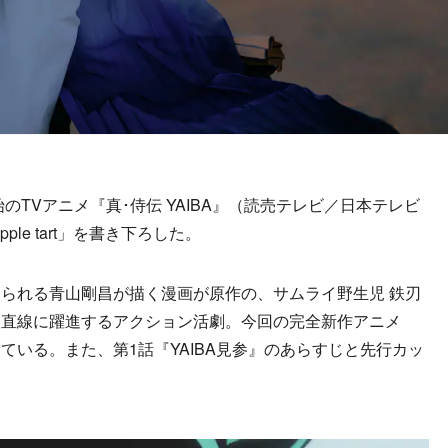
始のTVアニメ『真･侍伝 YAIBA』（読売テレビ／日本テレビ
ple tart」を書き下ろした。
られる青山剛昌が描く漫画が原作の、サムライ野生児 鉄刃
一直線に躍進するアクション活劇。今回の完全新作アニメ
ている。また、第1話『YAIBA見参』のあらすじと先行カッ