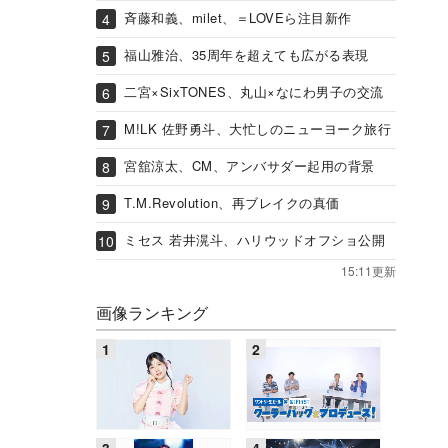
斉藤和義、milet、＝LOVEら注目新作
福山雅治、35周年を超えても広がる表現
二宮×SixTONES、丸山×なにわ男子の交流
M!LK 佐野勇斗、大忙しのニューヨーク旅行
宮舘涼太、CM、アンバサダー起用の背景
T.M.Revolution、再ブレイクの真価
ミセス 若井滉斗、ハリウッドオフショ公開
15:11更新
画像ランキング