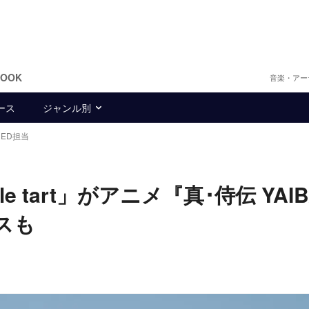
BOOK
音楽・アー
ース
ジャンル別
』ED担当
ple tart」がアニメ『真･侍伝 YAI
スも