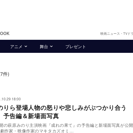
BOOK
映画ニュース・TVド
アニメ
舞台
プレゼント
(7件)
.10.29 18:00
のりら登場人物の怒りや悲しみがぶつかり合う 
』予告編＆新場面写真
公開の萩原みのり主演映画『成れの果て』の予告編と新場面写真が公
劇作家・映像作家のマキタカズオミ…