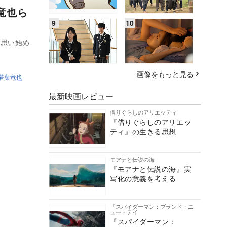
竜也ら
と思い始め
画像をもっと見る
若葉竜也
最新映画レビュー
借りぐらしのアリエッティ
『借りぐらしのアリエッ
ティ』の生きる思想
モアナと伝説の海
『モアナと伝説の海』実
写化の意義を考える
『スパイダーマン：ブランド・ニ
ュー・デイ
『スパイダーマン：