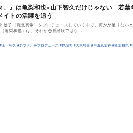
タ。』は亀梨和也×山下智久だけじゃない 若葉
メイトの活躍を追う
こと信子（堀北真希）をプロデュースしていく中で、何かが足りない
二（亀梨和也）は、それが恋愛経験ではな…
山下智久
野ブタ。をプロデュース
柊瑠美
大東駿介
戸田恵梨香
亀梨和也