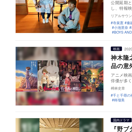
公開延期と
し、特報
リアルサウン
寺泉憲
秦
小池里奈
BOYS AND
2020
映画
神木隆
品の意
アニメ映
俳優が多く
榑林史章
千と千尋の
柊瑠美
国内ドラマ
『野ブ