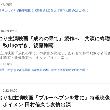
ド映画部
秋山ゆずき
後藤剛範
柊瑠美
木口健太
宮岡太郎
成れの果て
.04.29 12:00
のり主演映画『成れの果て』製作へ 共演に柊瑠
、秋山ゆずき、後藤剛範
り主演映画『成れの果て』の製作が決定し、あわせて特報映像が公開
劇作家・映像作家のマキタカズオミ主宰…
ド映画部
秋山ゆずき
後藤剛範
柊瑠美
木口健太
宮岡太郎
成れの果て
.12.22 10:00
おり初主演映画『ブルーヘブンを君に』特報映像
 ボイメン 田村侑久も友情出演