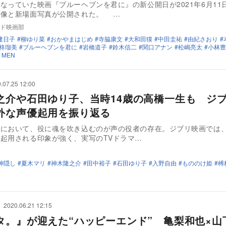
なっていた映画『ブルーヘブンを君に』の新公開日が2021年6月11
映像と新場面写真が公開された。 …
ド映画部
建日子
柳ゆり菜
おかやまはじめ
寺脇康文
大和田獏
中田圭祐
由紀さおり
柊瑠美
ブルーヘブンを君に
岩橋道子
鈴木信二
関口アナン
松嶋亮太
小林豊
 MEN
.07.25 12:00
之介や石田ゆり子、当時14歳の高橋一生も ジ
外な声優起用を振り返る
画において、役に魂を吹き込むのが声の役者の存在。ジブリ映画では
起用される印象が強く、実写のTVドラマ…
神隠し
夏木マリ
神木隆之介
田中裕子
石田ゆり子
入野自由
もののけ姫
榑
2020.06.21 12:15
タ。』が迎えた“ハッピーエンド” 亀梨和也×山