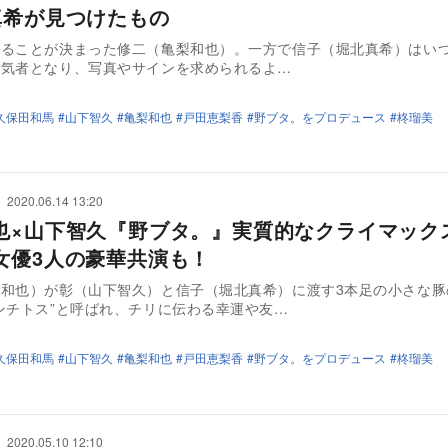
真希が見つけたもの
することが決まった修二（亀梨和也）。一方で信子（堀北真希）はい
人気者となり、写真やサインを求められるよ…
久保田和馬
山下智久
亀梨和也
戸田恵梨香
野ブタ。をプロデュース
柊瑠美
2020.06.14 13:20
也×山下智久『野ブタ。』実質的なクライマッ
女優3人の豪華共演も！
梨和也）が彰（山下智久）と信子（堀北真希）に渡す3本足の小さな豚
ンチトス”と呼ばれ、チリに伝わる幸運や友…
久保田和馬
山下智久
亀梨和也
戸田恵梨香
野ブタ。をプロデュース
柊瑠美
2020.05.10 12:10