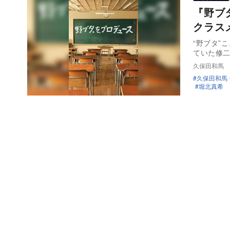
『野ブ
クラス
“野ブタ”
ていた修
久保田和馬
久保田和馬
堀北真希