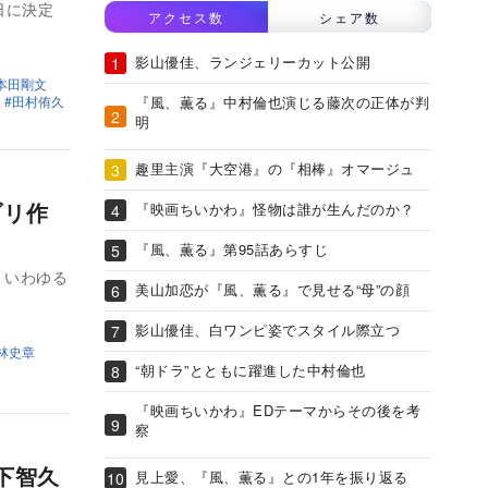
日に決定
アクセス数
シェア数
影山優佳、ランジェリーカット公開
本田剛文
『風、薫る』中村倫也演じる藤次の正体が判
田村侑久
明
趣里主演『大空港』の『相棒』オマージュ
ブリ作
『映画ちいかわ』怪物は誰が生んだのか？
『風、薫る』第95話あらすじ
、いわゆる
美山加恋が『風、薫る』で見せる“母”の顔
影山優佳、白ワンピ姿でスタイル際立つ
林史章
“朝ドラ”とともに躍進した中村倫也
『映画ちいかわ』EDテーマからその後を考
察
下智久
見上愛、『風、薫る』との1年を振り返る