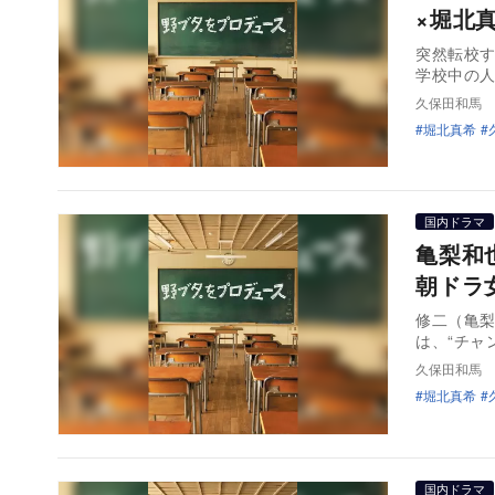
×堀北
突然転校
学校中の
久保田和馬
堀北真希
国内ドラマ
亀梨和
朝ドラ
修二（亀
は、“チャ
久保田和馬
堀北真希
国内ドラマ