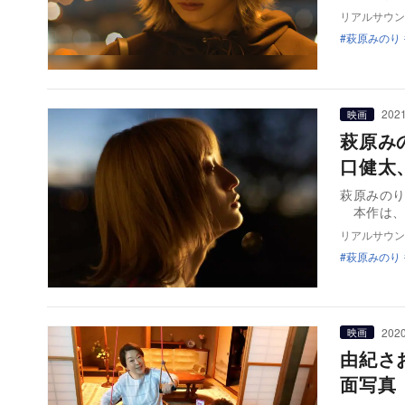
リアルサウン
萩原みのり
2021
映画
萩原み
口健太
萩原みの
本作は、
リアルサウン
萩原みのり
2020
映画
由紀さ
面写真