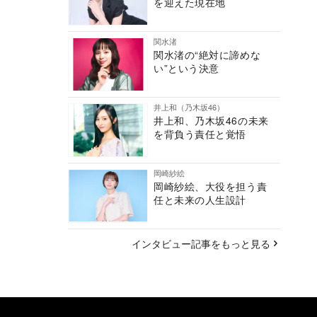
を迎えた現在地
関水渚
関水渚の“絶対に諦めな
い”という決意
井上和（乃木坂46）
井上和、乃木坂46の未来
を背負う責任と覚悟
岡崎紗絵
岡崎紗絵、大役を担う責
任と未来の人生設計
インタビュー記事をもっと見る