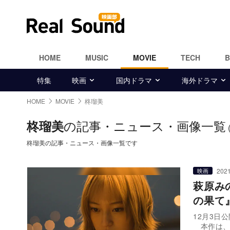
HOME
MUSIC
MOVIE
TECH
特集
映画
国内ドラマ
海外ドラマ
HOME
MOVIE
柊瑠美
の記事・ニュース・画像一覧
柊瑠美
柊瑠美の記事・ニュース・画像一覧です
2021
映画
萩原み
の果て
12月3日
本作は、