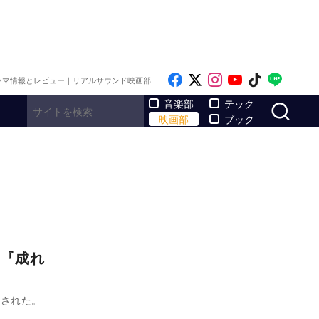
Like on Facebook
Follow on x
Follow on Inst
Follow on Y
Follow on
Follo
ラマ情報とレビュー｜リアルサウンド映画部
サ
音楽部
テック
映画部
ブック
『成れ
開された。