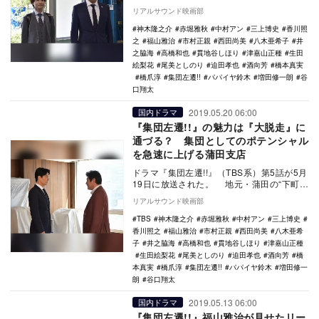
億円を達成できなければ廃店という蒲田…
リアルサウンド映画部
神木隆之介
赤堀雅秋
中村アン
三上博史
香川照
之
福山雅治
市村正親
西田尚美
八木亜希子
井
之脇海
高橋和也
貫地谷しほり
津嘉山正種
生田
絵梨花
尾美としのり
迫田孝也
酒向芳
橋本真実
橋爪淳
集団左遷!!
パパイヤ鈴木
増田修一朗
谷
口翔太
2019.05.20 06:00
国内ドラマ
『集団左遷!!』の魅力は『大脱走』に
通づる？ 集団としてのポテンシャル
を急速に上げる蒲田支店
ドラマ『集団左遷!!』（TBS系）第5話が5月
19日に放送された。 地元・蒲田の“下町パ
ワー”によって活気を取り戻した蒲田支…
リアルサウンド映画部
TBS
神木隆之介
赤堀雅秋
中村アン
三上博史
香川照之
福山雅治
市村正親
西田尚美
八木亜希
子
井之脇海
高橋和也
貫地谷しほり
津嘉山正種
生田絵梨花
尾美としのり
迫田孝也
酒向芳
橋
本真実
橋爪淳
集団左遷!!
パパイヤ鈴木
増田修一
朗
谷口翔太
2019.05.13 06:00
国内ドラマ
『集団左遷!!』福山雅治が見せたリー