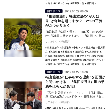
ヤ鈴木
石河コウヘイ
増田修一朗
谷口翔太
2019.04.29 06:00
国内ドラマ
『集団左遷!!』福山雅治の“がんば
り”は奇跡を起こすか？ 2つの正義
がぶつかりあう
日曜劇場『集団左遷!!』（TBS系）の第2話
が4月28日に放送された。 第1話で、常務
取締役の横山輝生（三上博史）に、廃店
リアルサウンド映画部
を…
神木隆之介
赤堀雅秋
中村アン
三上博史
香川照
之
福山雅治
市村正親
西田尚美
八木亜希子
井
之脇海
高橋和也
津嘉山正種
尾美としのり
迫田
孝也
酒向芳
橋本真実
橋爪淳
集団左遷!!
パパイ
ヤ鈴木
石河コウヘイ
増田修一朗
谷口翔太
2019.04.22 10:00
国内ドラマ
福山雅治が“仕事をする理由”を正面か
ら問いかける 『集団左遷!!』嵐の予
感をはらんだ第1話
「私が支店長ですか！？」。 4月21日に
第1話が放送されたドラマ・日曜劇場『集団
左遷!!』（TBS系）で、三友銀行に勤務す
リアルサウンド映画部
る…
TBS
神木隆之介
赤堀雅秋
中村アン
三上博史