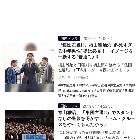
2019.04.21 06:00
国内ドラマ
『集団左遷!!』福山雅治の“必死すぎ
る中年男性”姿は必見！ イメージを
一新する“普通”ぶり
福山雅治が日曜劇場初主演を務める『集団
左遷!!』（TBS系）が、今夜いよいよスター
トする。福山が演じるのは、廃店が決定し
リアルサウンド映画部
ている銀…
神木隆之介
中村アン
福山雅治
井之脇海
高橋和
也
nakamura omame
迫田孝也
橋本真実
集団左
遷!!
増田修一朗
谷口翔太
2019.04.14 22:30
国内ドラマ
福山雅治、『集団左遷!!』でスタント
なしの撮影を明かす 「トム・クルー
ズもやってるんだから」
福山雅治主演の日曜劇場『集団左遷!!』
（TBS系）が、4月21日より放送スタート。