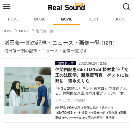
HOME
MUSIC
MOVIE
TECH
BOOK
HOME
MOVIE
増田修一朗
増田修一朗の記事・ニュース・画像一覧
(12件)
増田修一朗の記事・ニュース・画像一覧です
2023.06.24 12:55
国内ドラマ
仲間由紀恵×SixTONES 松村北斗『女
王の法医学』新場面写真 ゲストに佐
野岳、徳永えりら
7月3日20時よりテレビ東京ほかで放送され
る、仲間由紀恵主演の月曜プレミア8『女王
の法医学～屍活師3』のゲストキャストが発
リアルサウンド映画部
表され…
佐野岳
松村北斗
仲間由紀恵
徳永えり
SixTONES
中村靖日
増田修一朗
飛永翼
高田
夏帆
ラバーガール
女王の法医学～屍活師