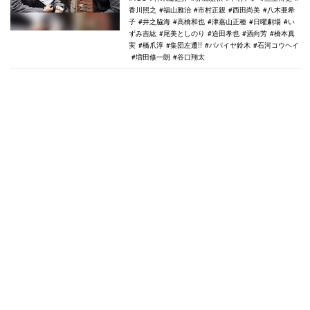
香川照之
福山雅治
市村正親
西田尚美
八木亜希
子
井之脇海
高橋和也
津嘉山正種
日曜劇場
い
ずみ吉紘
尾美としのり
迫田孝也
酒向芳
橋本真
実
橋爪淳
集団左遷!!
パパイヤ鈴木
石河コウヘイ
増田修一朗
谷口翔太