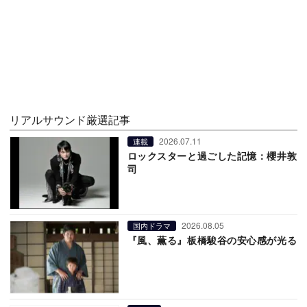
リアルサウンド厳選記事
2026.07.11
連載
ロックスターと過ごした記憶：櫻井敦
司
2026.08.05
国内ドラマ
『風、薫る』板橋駿谷の安心感が光る