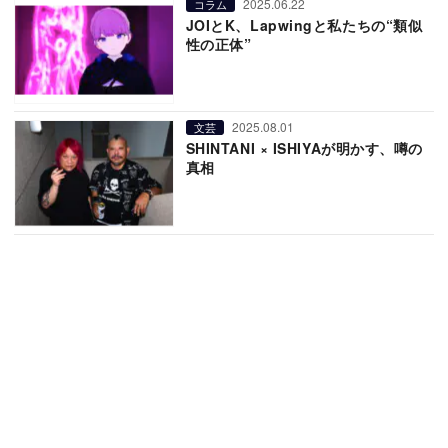
2025.06.22
コラム
JOIとK、Lapwingと私たちの“類似
性の正体”
2025.08.01
文芸
SHINTANI × ISHIYAが明かす、噂の
真相