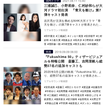
2021.08.11 15:40
国内ドラマ
三浦誠己、小野莉奈、仁村紗和らが大
河ドラマ初出演 『青天を衝け』第7
弾キャスト発表
吉沢亮が主演を務めるNHK大河ドラマ『青
天を衝け』の第7弾キャストが発表された。
本作は、新一万円札の顔としても注目さ
リアルサウンド映画部
れる渋…
田中要次
三浦誠己
イッセー尾形
安井順平
仁村
紗和
小倉久寛
朝倉あき
高木渉
小野莉奈
畑芽
育
増田修一朗
中村芝翫
青天を衝け
木場勝己
2019.09.09 06:00
映画
『Fukushima 50』ティザービジュア
ル＆特報公開 斎藤工、吉岡里帆ら総
勢37名の追加キャストも
2020年3月公開の映画『Fukushima 50』よ
り、総勢37名の追加キャストが発表され、
ティザービジュアルと特報映像が公開…
リアルサウンド映画部
安田成美
斎藤工
田口トモロヲ
渡辺謙
佐藤浩市
中村ゆり
吉岡秀隆
富田靖子
吉岡里帆
佐野史
郎
三浦誠己
和田正人
小市慢太郎
泉谷しげる
萩原聖人
堀井新太
皆川猿時
金田明夫
火野正平
津嘉山正種
平田満
緒形直人
ダンカン
堀部圭