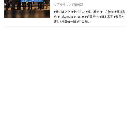
それに先駆け、4月15日に東京・丸ビルホー
リアルサウンド映画部
ルで…
神木隆之介
中村アン
福山雅治
井之脇海
高橋和
也
nakamura omame
迫田孝也
橋本真実
集団左
遷!!
増田修一朗
谷口翔太