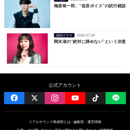
梅原裕一郎、“低音ボイス”の試行錯誤
2026.07.29
国内ドラマ
関水渚の“絶対に諦めない”という決意
公式アカウント
facebook
x
instagram
YouTube
Follow on 
LI
リアルサウンド映画部とは
編集部・運営情報
記事へのお問い合わせ
広告に関するお問い合わせ
採用情報