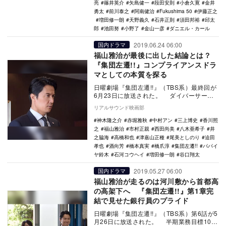
亮
篠井英介
矢島健一
段田安則
小倉久寛
金井
勇太
前川泰之
阿南健治
Fukushima 50
伊藤正之
増田修一朗
天野義久
石井正則
須田邦裕
邱太
郎
池田努
小野了
金山一彦
ダニエル・カール
2019.06.24 06:00
国内ドラマ
福山雅治が最後に出した結論とは？
『集団左遷!!』コンプライアンスドラ
マとしての本質を探る
日曜劇場『集団左遷!!』（TBS系）最終回が
6月23日に放送された。 ダイバーサーチ
との提携を進めるため政治家に賄賂を渡し
リアルサウンド映画部
た…
神木隆之介
赤堀雅秋
中村アン
三上博史
香川照
之
福山雅治
市村正親
西田尚美
八木亜希子
井
之脇海
高橋和也
津嘉山正種
尾美としのり
迫田
孝也
酒向芳
橋本真実
橋爪淳
集団左遷!!
パパイ
ヤ鈴木
石河コウヘイ
増田修一朗
谷口翔太
2019.05.27 06:00
国内ドラマ
福山雅治が走るのは河川敷から首都高
の高架下へ 『集団左遷!!』第1章完
結で見せた銀行員のプライド
日曜劇場『集団左遷!!』（TBS系）第6話が5
月26日に放送された。 半期業務目標100