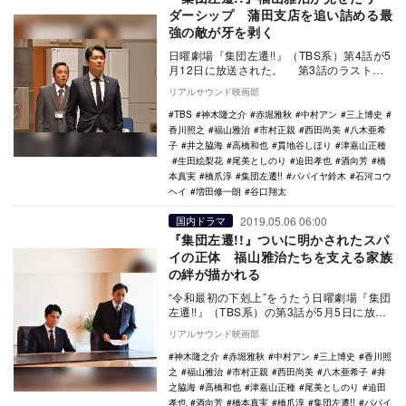
ダーシップ 蒲田支店を追い詰める最
強の敵が牙を剥く
日曜劇場『集団左遷!!』（TBS系）第4話が5
月12日に放送された。 第3話のラストで
明かされたスパイの正体は、法人営業1課…
リアルサウンド映画部
TBS
神木隆之介
赤堀雅秋
中村アン
三上博史
香川照之
福山雅治
市村正親
西田尚美
八木亜希
子
井之脇海
高橋和也
貫地谷しほり
津嘉山正種
生田絵梨花
尾美としのり
迫田孝也
酒向芳
橋
本真実
橋爪淳
集団左遷!!
パパイヤ鈴木
石河コウ
ヘイ
増田修一朗
谷口翔太
2019.05.06 06:00
国内ドラマ
『集団左遷!!』ついに明かされたスパ
イの正体 福山雅治たちを支える家族
の絆が描かれる
“令和最初の下剋上”をうたう日曜劇場『集団
左遷!!』（TBS系）の第3話が5月5日に放送
された。 廃店撤回に向けて1カ月目か…
リアルサウンド映画部
神木隆之介
赤堀雅秋
中村アン
三上博史
香川照
之
福山雅治
市村正親
西田尚美
八木亜希子
井
之脇海
高橋和也
津嘉山正種
尾美としのり
迫田
孝也
酒向芳
橋本真実
橋爪淳
集団左遷!!
パパイ