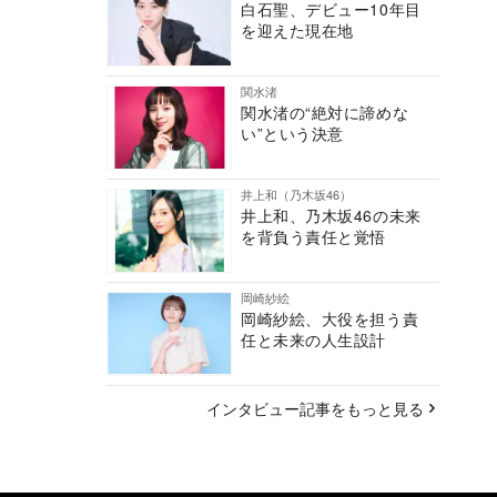
白石聖、デビュー10年目
を迎えた現在地
関水渚
関水渚の“絶対に諦めな
い”という決意
井上和（乃木坂46）
井上和、乃木坂46の未来
を背負う責任と覚悟
岡崎紗絵
岡崎紗絵、大役を担う責
任と未来の人生設計
インタビュー記事をもっと見る