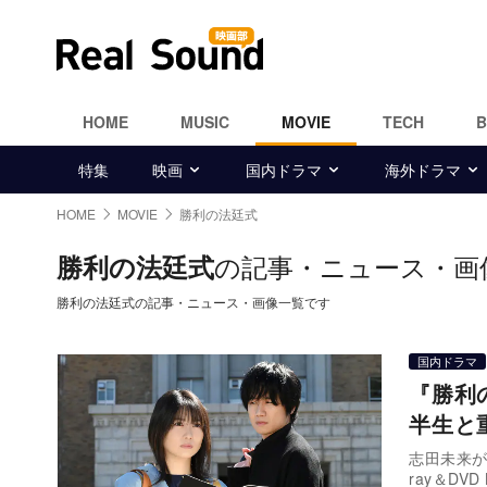
HOME
MUSIC
MOVIE
TECH
特集
映画
国内ドラマ
海外ドラマ
HOME
MOVIE
勝利の法廷式
の記事・ニュース・画
勝利の法廷式
勝利の法廷式の記事・ニュース・画像一覧です
国内ドラマ
『勝利
半生と
志田未来が
ray＆DV