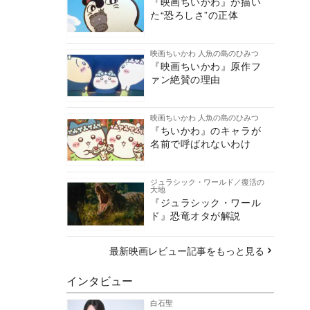
『映画ちいかわ』が描い
た“恐ろしさ”の正体
映画ちいかわ 人魚の島のひみつ
『映画ちいかわ』原作フ
ァン絶賛の理由
映画ちいかわ 人魚の島のひみつ
『ちいかわ』のキャラが
名前で呼ばれないわけ
ジュラシック・ワールド／復活の
大地
『ジュラシック・ワール
ド』恐竜オタが解説
最新映画レビュー記事をもっと見る
インタビュー
白石聖