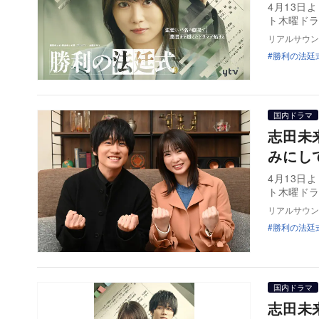
4月13日
ト木曜ドラマ
リアルサウン
勝利の法廷
国内ドラマ
志田未
みにし
4月13日
ト木曜ド
リアルサウン
勝利の法廷
国内ドラマ
志田未