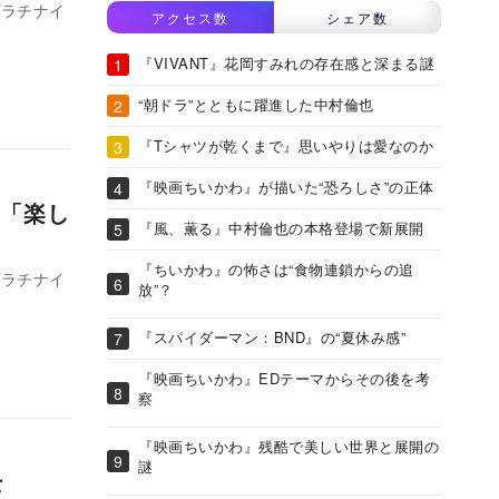
プラチナイ
アクセス数
シェア数
『VIVANT』花岡すみれの存在感と深まる謎
“朝ドラ”とともに躍進した中村倫也
『Tシャツが乾くまで』思いやりは愛なのか
『映画ちいかわ』が描いた“恐ろしさ”の正体
「楽し
『風、薫る』中村倫也の本格登場で新展開
『ちいかわ』の怖さは“食物連鎖からの追
プラチナイ
放”？
『スパイダーマン：BND』の“夏休み感”
『映画ちいかわ』EDテーマからその後を考
察
『映画ちいかわ』残酷で美しい世界と展開の
謎
士