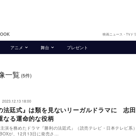
BOOK
映画ニュース・TVド
アニメ
舞台
プレゼント
像一覧
(5件)
2023.12.13 18:00
の法廷式』は類を見ないリーガルドラマに 志田
重なる運命的な役柄
主演を務めたドラマ『勝利の法廷式』（読売テレビ・日本テレビ系）の
D BOXが、12月13日に発売さ…