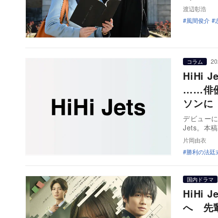
渡辺彰浩
風間俊介
20
コラム
HiHi
……俳
ソンに
デビューに
Jets。
片岡由衣
勝利の法廷
国内ドラマ
HiHi
へ 先