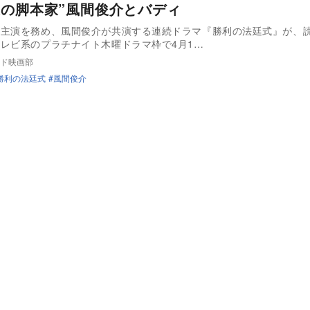
謎の脚本家”風間俊介とバディ
が主演を務め、風間俊介が共演する連続ドラマ『勝利の法廷式』が、
レビ系のプラチナイト木曜ドラマ枠で4月1…
ド映画部
勝利の法廷式
風間俊介