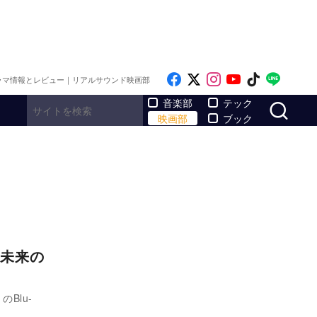
Like on Facebook
Follow on x
Follow on Inst
Follow on Y
Follow on
Follo
ラマ情報とレビュー｜リアルサウンド映画部
サ
音楽部
テック
映画部
ブック
未来の
Blu-