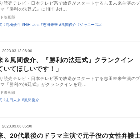
より読売テレビ・日本テレビ系で放送がスタートする志田未来主演の
『勝利の法廷式』にHiHi Jet…
ド映画部
式
髙橋優斗
HiHi Jets
志田未来
風間俊介
ジャニーズJr.
2023.03.13 06:00
来＆風間俊介、『勝利の法廷式』クランクイン 
ていてほしいです！」
より読売テレビ・日本テレビ系で放送がスタートする志田未来主演の
ラマ『勝利の法廷式』がクランクインを迎…
ド映画部
式
志田未来
風間俊介
2023.03.06 05:00
来、20代最後のドラマ主演で元子役の女性弁護