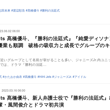
志田未来
渡辺彰浩
髙橋優斗
勝利の法廷式
23.06.02 06:00
 Jets 髙橋優斗、『勝利の法廷式』『純愛ディソ
優業も順調 破格の吸収力と成長でグループのキ
近いグループとして名前が挙がることも多い、ジャニーズJr.内ユニット
本稿では、ドラマ『勝利の法廷…
式
かたおか由衣
髙橋優斗
HiHi Jets
ジャニーズJr.
アイドル
2023.03.16 06:00
 Jets 髙橋優斗、新人弁護士役で『勝利の法廷式
輩・風間俊介とドラマ初共演