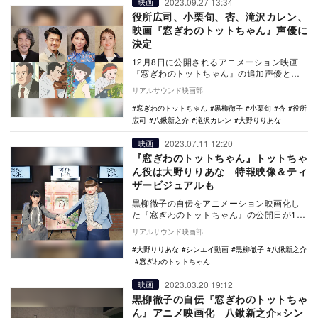
2023.09.27 13:34
映画
役所広司、小栗旬、杏、滝沢カレン、
映画『窓ぎわのトットちゃん』声優に
決定
12月8日に公開されるアニメーション映画
『窓ぎわのトットちゃん』の追加声優とし
て、役所広司、小栗旬、杏、滝沢カレンの
リアルサウンド映画部
出演が発表さ…
窓ぎわのトットちゃん
黒柳徹子
小栗旬
杏
役所
広司
八鍬新之介
滝沢カレン
大野りりあな
2023.07.11 12:20
映画
『窓ぎわのトットちゃん』トットちゃ
ん役は大野りりあな 特報映像＆ティ
ザービジュアルも
黒柳徹子の自伝をアニメーション映画化し
た『窓ぎわのトットちゃん』の公開日が12
月8日に決定し、トットちゃん役に大野りり
リアルサウンド映画部
あなが決定…
大野りりあな
シンエイ動画
黒柳徹子
八鍬新之介
窓ぎわのトットちゃん
2023.03.20 19:12
映画
黒柳徹子の自伝『窓ぎわのトットちゃ
ん』アニメ映画化 八鍬新之介×シン