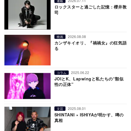
2026.07.11
連載
ロックスターと過ごした記憶：櫻井敦
司
2026.08.08
映画
カンザキイオリ、『禍禍女』の狂気語
る
2025.06.22
コラム
JOIとK、Lapwingと私たちの“類似
性の正体”
2025.08.01
文芸
SHINTANI × ISHIYAが明かす、噂の
真相