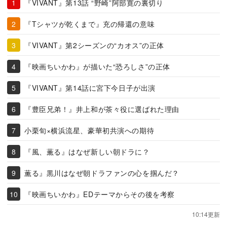
『VIVANT』第13話 “野崎”阿部寛の裏切り
『Tシャツが乾くまで』充の帰還の意味
『VIVANT』第2シーズンの“カオス”の正体
『映画ちいかわ』が描いた“恐ろしさ”の正体
『VIVANT』第14話に宮下今日子が出演
『豊臣兄弟！』井上和が茶々役に選ばれた理由
小栗旬×横浜流星、豪華初共演への期待
『風、薫る』はなぜ新しい朝ドラに？
薫る』黒川はなぜ朝ドラファンの心を掴んだ？
『映画ちいかわ』EDテーマからその後を考察
10:14更新