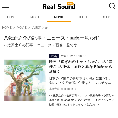
HOME
MUSIC
MOVIE
TECH
BOOK
HOME
MOVIE
八鍬新之介
八鍬新之介の記事・ニュース・画像一覧
(5件)
八鍬新之介の記事・ニュース・画像一覧です
2023.12.18 18:00
映画
映画『窓ぎわのトットちゃん』の“異
様さ”の正体 原作と異なる物語から
紐解く
日本のTV業界の最初期より番組に出演し、
タレントや司会者、俳優など、マルチな活
躍を現在も続けている、黒柳徹子。『徹子
小野寺系（k.onodera）
の部屋』（テ…
八鍬新之介
役所広司
アニメ
黒柳徹子
小栗旬
小野寺系（k.onodera）
杏
大野りりあな
シンエイ
動画
窓ぎわのトットちゃん
滝沢カレン