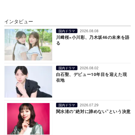
インタビュー
2026.08.08
国内ドラマ
川﨑桜×小川彩、乃木坂46の未来を語
る
2026.08.02
国内ドラマ
白石聖、デビュー10年目を迎えた現
在地
2026.07.29
国内ドラマ
関水渚の“絶対に諦めない”という決意