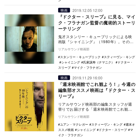
ン
2019.12.05 12:00
映画
『ドクター・スリープ』に見る、マイ
ク・フラナガン監督の魔術的ストーリ
ーテリング
鬼才スタンリー・キューブリックによる映
画版『シャイニング』（1980年）。その圧
倒的でトラウマティックな映像美は、長き
リアルサウンド映画部
にわたり人…
スタンリー・キューブリック
スティーヴン・キング
シャイニング
氏家譲寿（ナマニク）
ドクター・
スリープ
マイク・フラナガン
2019.11.29 16:00
映画
「週末映画館でこれ観よう！」今週の
編集部オススメ映画は『ドクター・ス
リープ』
リアルサウンド映画部の編集スタッフが週
替りでお届けする「週末映画館でこれ観よ
う！」。毎週末にオススメ映画・特集上映
リアルサウンド映画部
をご紹介。今週…
ユアン・マクレガー
スティーヴン・キング
週末オ
ススメ映画
シャイニング
ドクター・スリープ
マ
イク・フラナガン