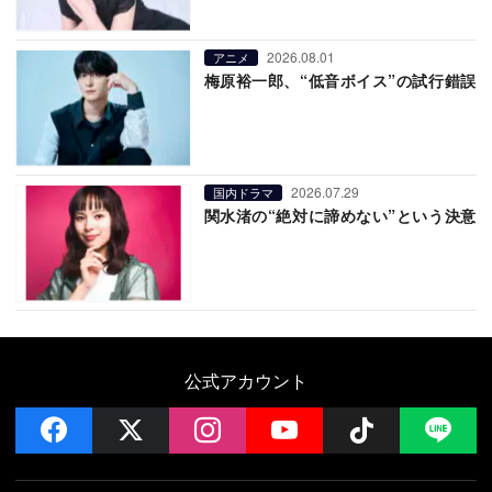
2026.08.01
アニメ
梅原裕一郎、“低音ボイス”の試行錯誤
2026.07.29
国内ドラマ
関水渚の“絶対に諦めない”という決意
公式アカウント
facebook
x
instagram
YouTube
Follow on 
LI