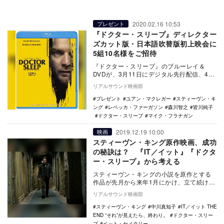
2020.02.16 10:53
プレゼント
『ドクター・スリープ』ディレクター
ズカット版・日本語吹替版初上映会に
5組10名様をご招待
『ドクター・スリープ』のブルーレイ＆
DVDが、3月11日にデジタル先行配信、4月
8日に発売される。 本作は、スタンリー・
リアルサウンド映画部
…
プレゼント
ユアン・マクレガー
スティーヴン・キ
ング
レベッカ・ファーガソン
森川智之
皆川純子
ドクター・スリープ
マイク・フラナガン
2019.12.19 10:00
映画
スティーヴン・キング原作映画、成功
の秘訣は？ 『IT／イット』『ドクタ
ー・スリープ』から考える
スティーヴン・キングの小説を原作とする
作品が先月から来年1月にかけ、立て続けに
3作も公開されます。1990年公開『IT』のリ
リアルサウンド映画部
メイ…
スティーヴン・キング
中川真知子
IT／イット THE
END “それ”が見えたら、終わり。
ドクター・スリー
プ
ペット・セメタリー