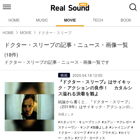
HOME
MUSIC
MOVIE
TECH
BOOK
HOME
MOVIE
ドクター・スリープ
ドクター・スリープの記事・ニュース・画像一覧
(18件)
ドクター・スリープの記事・ニュース・画像一覧です
2020.04.18 12:00
映画
『ドクター・スリープ』はサイキッ
ク・アクションの良作！ カタルシ
ス溢れる決着を観よ
結論から書くと、『ドクター・スリープ』
（2019年）はサイキック・アクションの良
作だ。そして『シャイニング』の40年越し
加藤よしき
（！）の…
スタンリー・キューブリック
ユアン・マクレガー
スティーヴン・キング
加藤よしき
シャイニング
ドクター・スリープ
マイク・フラナガン
カイリ
ー・カラン
クリフ・カーティス