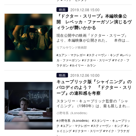
2019.12.08 15:00
映画
『ドクター・スリープ』本編映像公
開 レベッカ・ファーガソン演じるヴ
ィランが襲いかかる
現在公開中の映画『ドクター・スリープ』
より、本編映像が公開された。 本作は、
スタンリー・キューブリック監督作『シャ
リアルサウンド映画部
イニング』…
ユアン・マクレガー
スティーヴン・キング
レベッ
カ・ファーガソン
ドクター・スリープ
マイク・フ
ラナガン
カイリー・カラン
2019.12.06 10:00
映画
キューブリック版『シャイニング』の
パロディのよう？ 『ドクター・スリ
ープ』の違和感を考察
スタンリー・キューブリック監督の『シャ
イニング』（1980年）は、最も親しまれ評
価されてきた、ホラー映画の金字塔といえ
小野寺系（k.onodera）
る作品であ…
小野寺系（k.onodera）
スタンリー・キューブリッ
ク
ユアン・マクレガー
スティーヴン・キング
シ
ャイニング
ドクター・スリープ
マイク・フラナガ