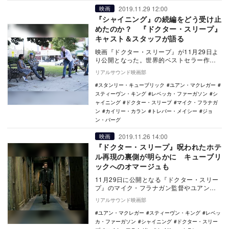
2019.11.29 12:00
映画
『シャイニング』の続編をどう受け止
めたのか？ 『ドクター・スリープ』
キャスト＆スタッフが語る
映画『ドクター・スリープ』が11月29日よ
り公開となった。世界的ベストセラー作家
スティーヴン・キングの最高傑作と言われ
リアルサウンド映画部
る小説を、…
スタンリー・キューブリック
ユアン・マクレガー
スティーヴン・キング
レベッカ・ファーガソン
シ
ャイニング
ドクター・スリープ
マイク・フラナガ
ン
カイリー・カラン
トレバー・メイシー
ジョ
ン・バーグ
2019.11.26 14:00
映画
『ドクター・スリープ』呪われたホテ
ル再現の裏側が明らかに キューブリ
ックへのオマージュも
11月29日に公開となる『ドクター・スリー
プ』のマイク・フラナガン監督やユアン・
マクレガーが、本作に登場するオーバール
リアルサウンド映画部
ックホテ…
ユアン・マクレガー
スティーヴン・キング
レベッ
カ・ファーガソン
シャイニング
ドクター・スリー