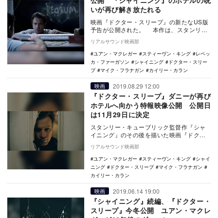
公開 『シャイニング』のホテルの呪
いが再び解き放たれる
映画『ドクター・スリープ』の新たなUS版
予告が公開された。 本作は、スタンリ
ー・キューブリック監督作『シャイニン
リアルサウンド映画部
グ』の続編。…
ユアン・マクレガー
スティーヴン・キング
レベッ
カ・ファーガソン
シャイニング
ドクター・スリー
プ
マイク・フラナガン
カイリー・カラン
2019.08.29 12:00
映画
『ドクター・スリープ』ダニーが再び
ホテルへ向かう特報映像公開 公開日
は11月29日に決定
スタンリー・キューブリック監督作『シャ
イニング』のその後を描いた映画『ドクタ
ー・スリープ』の公開日が11月29日に決定
リアルサウンド映画部
し、日本版…
ユアン・マクレガー
スティーヴン・キング
シャイ
ニング
ドクター・スリープ
マイク・フラナガン
カイリー・カラン
2019.06.14 19:00
映画
『シャイニング』続編、『ドクター・
スリープ』今冬公開 ユアン・マクレ