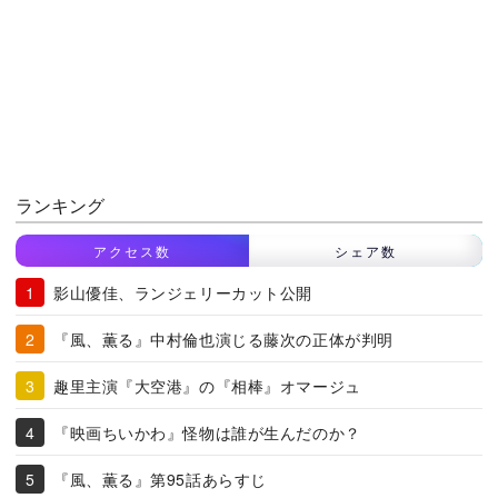
ランキング
アクセス数
シェア数
影山優佳、ランジェリーカット公開
『風、薫る』中村倫也演じる藤次の正体が判明
趣里主演『大空港』の『相棒』オマージュ
『映画ちいかわ』怪物は誰が生んだのか？
『風、薫る』第95話あらすじ