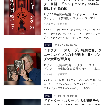
ター公開 『シャイニング』の40年
後に起きる恐怖
11月29日公開の映画『ドクター・スリー
プ』より、予告編とポスタービジュアルが
公開された。 本作は、スタンリー・キュ
リアルサウンド映画部
ー…
ユアン・マクレガー
スティーヴン・キング
レベッ
カ・ファーガソン
シャイニング
ドクター・スリー
プ
マイク・フラナガン
カイリー・カラン
2019.09.20 18:00
映画
『ドクター・スリープ』特別映像、ダ
ニーにいくつもの手が迫る S・キン
グの貴重な写真も
11月29日公開の映画『ドクター・スリー
プ』より、特別映像が公開された。 本作
は、スタンリー・キューブリック監督作
リアルサウンド映画部
『シャイニ…
ユアン・マクレガー
スティーヴン・キング
レベッ
カ・ファーガソン
シャイニング
ドクター・スリー
プ
マイク・フラナガン
カイリー・カラン
2019.09.09 19:00
映画
『ドクター・スリープ』US版新予告