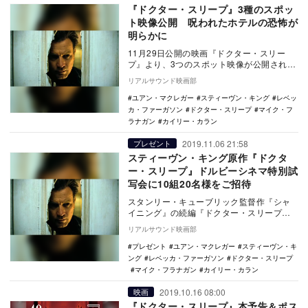
『ドクター・スリープ』3種のスポッ
ト映像公開 呪われたホテルの恐怖が
明らかに
11月29日公開の映画『ドクター・スリー
プ』より、3つのスポット映像が公開され
た。 本作は、スタンリー・キューブリッ
リアルサウンド映画部
ク監督作…
ユアン・マクレガー
スティーヴン・キング
レベッ
カ・ファーガソン
ドクター・スリープ
マイク・フ
ラナガン
カイリー・カラン
2019.11.06 21:58
プレゼント
スティーヴン・キング原作『ドクタ
ー・スリープ』ドルビーシネマ特別試
写会に10組20名様をご招待
スタンリー・キューブリック監督作『シャ
イニング』の続編『ドクター・スリープ』
が11月29日に公開となる。 スティーヴ
リアルサウンド映画部
ン・…
プレゼント
ユアン・マクレガー
スティーヴン・キ
ング
レベッカ・ファーガソン
ドクター・スリープ
マイク・フラナガン
カイリー・カラン
2019.10.16 08:00
映画
『ドクター・スリープ』本予告＆ポス