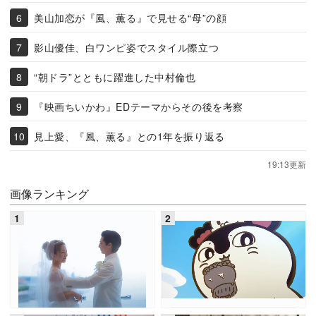
美山加恋が『風、薫る』で見せる“母”の顔
影山優佳、白ワンピ姿でスタイル際立つ
“朝ドラ”とともに躍進した中村倫也
『映画ちいかわ』EDテーマからその後を考察
見上愛、『風、薫る』との1年を振り返る
19:13更新
画像ランキング