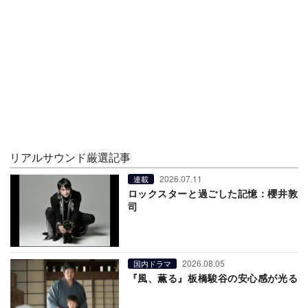
リアルサウンド厳選記事
2026.07.11
連載
ロックスターと過ごした記憶：櫻井敦
司
2026.08.05
国内ドラマ
『風、薫る』板橋駿谷の安心感が光る