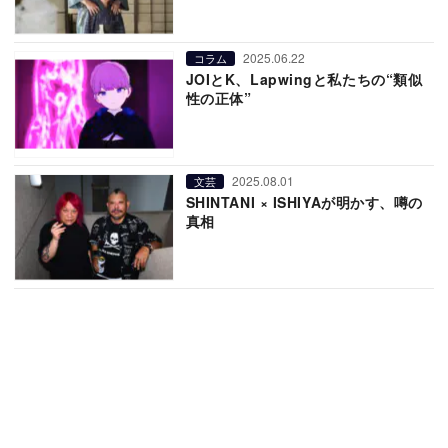
2025.06.22
コラム
JOIとK、Lapwingと私たちの“類似
性の正体”
2025.08.01
文芸
SHINTANI × ISHIYAが明かす、噂の
真相