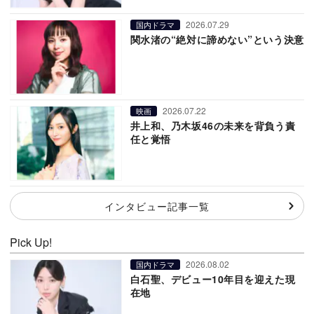
2026.07.29
国内ドラマ
関水渚の“絶対に諦めない”という決意
2026.07.22
映画
井上和、乃木坂46の未来を背負う責
任と覚悟
インタビュー記事一覧
Pick Up!
2026.08.02
国内ドラマ
白石聖、デビュー10年目を迎えた現
在地