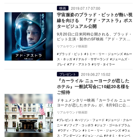
2019.07.17 07:00
映画
宇宙服姿のブラッド・ピットが熱い視
線を向ける 『アド・アストラ』ポス
タービジュアル公開
9月20日に日米同時公開される、ブラッド・
ピット主演・製作のSF映画『アド・アスト
ラ』のティザーポスタービジュアルが公開
リアルサウンド映画部
された。…
ブラッド・ピット
トミー・リー・ジョーンズ
ルー
ス・ネッガ
ドナルド・サザーランド
ジェームズ・
グレイ
アド・アストラ
リヴ・タイラー
2019.06.27 15:02
プレゼント
『カーライル ニューヨークが恋した
ホテル』一般試写会に10組20名様を
ご招待
ドキュメンタリー映画『カーライル ニュー
ヨークが恋したホテル』が、8月9日に公開
される。 本作は、ニューヨーク・タイム
リアルサウンド映画部
ズが「…
プレゼント
ハリソン・フォード
ジョージ・クルー
ニー
ソフィア・コッポラ
ジェフ・ゴールドブラム
ウディ・アレン
トミー・リー・ジョーンズ
ウェ
ス・アンダーソン
ジョン・ハム
ナオミ・キャンベ