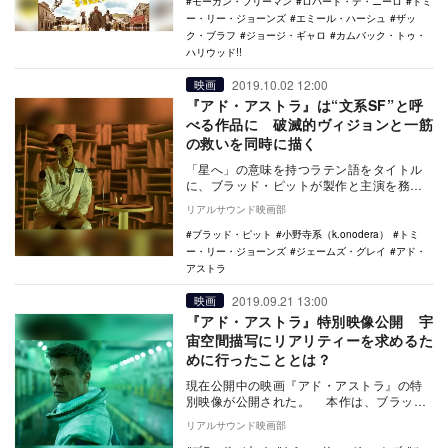
モーガン・フリーマン
ロバート・デ・ニーロ
トミ
ー・リー・ジョーンズ
エミール・ハーシュ
ザッ
ク・ブラフ
ジョージ・ギャロ
カムバック・トゥ・
ハリウッド!!
2019.10.02 12:00
映画
『アド・アストラ』は“文系SF”と呼
べる作品に 破滅的ヴィジョンと一筋
の救いを同時に描く
「星へ」の意味を持つラテン語をタイトル
に、ブラッド・ピットが製作と主演を務め
た『アド・アストラ』は、地球より太陽系
リアルサウンド映画部
の端まで直線的…
ブラッド・ピット
小野寺系（k.onodera）
トミ
ー・リー・ジョーンズ
ジェームズ・グレイ
アド・
アストラ
2019.09.21 13:00
映画
『アド・アストラ』特別映像公開 宇
宙空間描写にリアリティーを求めるた
めに行ったこととは？
現在公開中の映画『アド・アストラ』の特
別映像が公開された。 本作は、ブラッ
ド・ピット演じる主人公ロイ・マグブライ
リアルサウンド映画部
ドが、宇宙の…