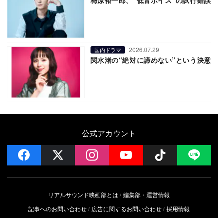
2026.07.29
国内ドラマ
関水渚の“絶対に諦めない”という決意
公式アカウント
facebook
x
instagram
YouTube
Follow on 
LI
リアルサウンド映画部とは
編集部・運営情報
記事へのお問い合わせ
広告に関するお問い合わせ
採用情報