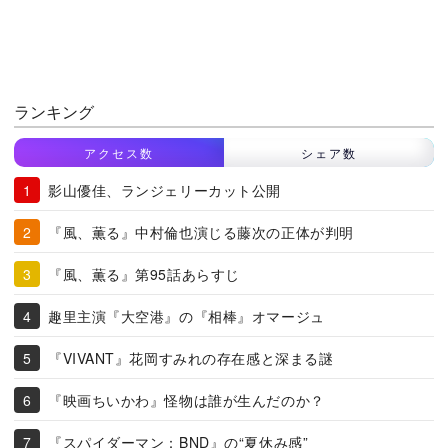
ランキング
アクセス数
シェア数
影山優佳、ランジェリーカット公開
『風、薫る』中村倫也演じる藤次の正体が判明
『風、薫る』第95話あらすじ
趣里主演『大空港』の『相棒』オマージュ
『VIVANT』花岡すみれの存在感と深まる謎
『映画ちいかわ』怪物は誰が生んだのか？
『スパイダーマン：BND』の“夏休み感”