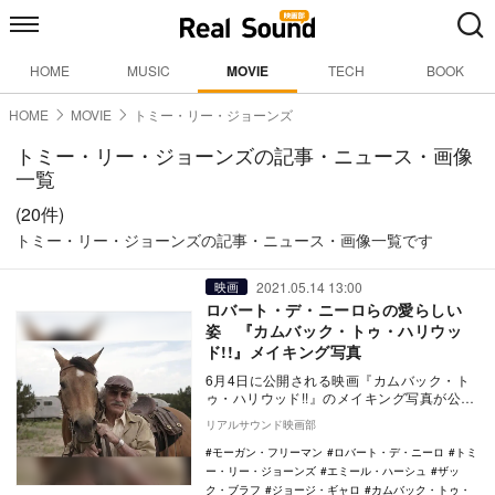
HOME
MUSIC
MOVIE
TECH
BOOK
HOME
MOVIE
トミー・リー・ジョーンズ
トミー・リー・ジョーンズの記事・ニュース・画像
一覧
(20件)
トミー・リー・ジョーンズの記事・ニュース・画像一覧です
2021.05.14 13:00
映画
ロバート・デ・ニーロらの愛らしい
姿 『カムバック・トゥ・ハリウッ
ド!!』メイキング写真
6月4日に公開される映画『カムバック・ト
ゥ・ハリウッド!!』のメイキング写真が公開
された。 本作は、ロバート・デ・ニー
リアルサウンド映画部
ロ、ト…
モーガン・フリーマン
ロバート・デ・ニーロ
トミ
ー・リー・ジョーンズ
エミール・ハーシュ
ザッ
ク・ブラフ
ジョージ・ギャロ
カムバック・トゥ・