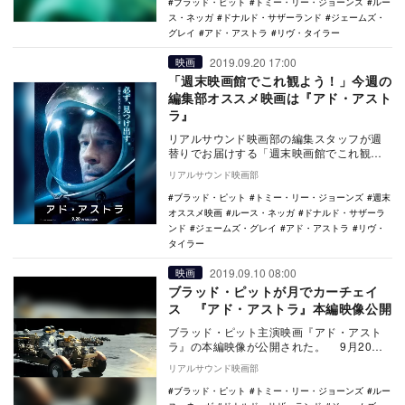
ブラッド・ピット
トミー・リー・ジョーンズ
ルー
ス・ネッガ
ドナルド・サザーランド
ジェームズ・
グレイ
アド・アストラ
リヴ・タイラー
2019.09.20 17:00
映画
「週末映画館でこれ観よう！」今週の
編集部オススメ映画は『アド・アスト
ラ』
リアルサウンド映画部の編集スタッフが週
替りでお届けする「週末映画館でこれ観よ
う！」。毎週末にオススメ映画・特集上映
リアルサウンド映画部
をご紹介。今週…
ブラッド・ピット
トミー・リー・ジョーンズ
週末
オススメ映画
ルース・ネッガ
ドナルド・サザーラ
ンド
ジェームズ・グレイ
アド・アストラ
リヴ・
タイラー
2019.09.10 08:00
映画
ブラッド・ピットが月でカーチェイ
ス 『アド・アストラ』本編映像公開
ブラッド・ピット主演映画『アド・アスト
ラ』の本編映像が公開された。 9月20日
より公開となる本作は、ピット演じる主人
リアルサウンド映画部
公ロイ・…
ブラッド・ピット
トミー・リー・ジョーンズ
ルー