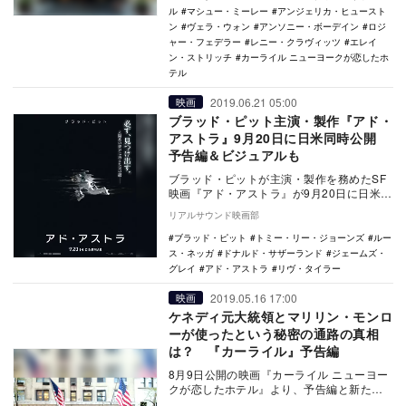
ル
マシュー・ミーレー
アンジェリカ・ヒュースト
ン
ヴェラ・ウォン
アンソニー・ボーデイン
ロジ
ャー・フェデラー
レニー・クラヴィッツ
エレイ
ン・ストリッチ
カーライル ニューヨークが恋したホ
テル
2019.06.21 05:00
映画
ブラッド・ピット主演・製作『アド・
アストラ』9月20日に日米同時公開
予告編＆ビジュアルも
ブラッド・ピットが主演・製作を務めたSF
映画『アド・アストラ』が9月20日に日米同
時公開されることが決定し、予告編とポス
リアルサウンド映画部
タービジ…
ブラッド・ピット
トミー・リー・ジョーンズ
ルー
ス・ネッガ
ドナルド・サザーランド
ジェームズ・
グレイ
アド・アストラ
リヴ・タイラー
2019.05.16 17:00
映画
ケネディ元大統領とマリリン・モンロ
ーが使ったという秘密の通路の真相
は？ 『カーライル』予告編
8月9日公開の映画『カーライル ニューヨー
クが恋したホテル』より、予告編と新たな
場面写真が公開された。 本作は、ニュー