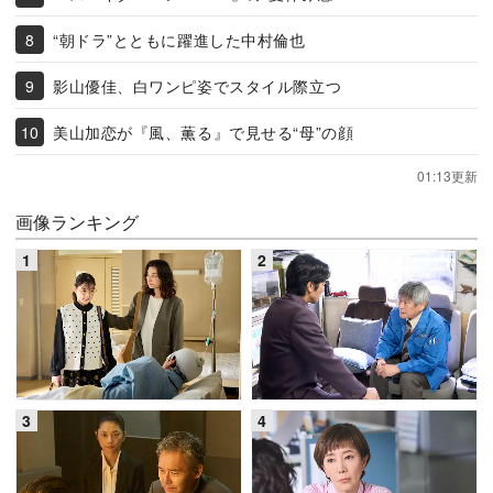
“朝ドラ”とともに躍進した中村倫也
影山優佳、白ワンピ姿でスタイル際立つ
美山加恋が『風、薫る』で見せる“母”の顔
01:13更新
画像ランキング