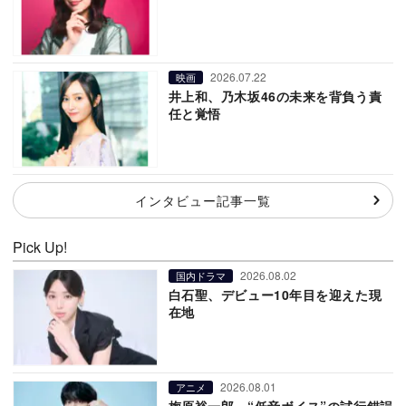
2026.07.22
映画
井上和、乃木坂46の未来を背負う責
任と覚悟
インタビュー記事一覧
Pick Up!
2026.08.02
国内ドラマ
白石聖、デビュー10年目を迎えた現
在地
2026.08.01
アニメ
梅原裕一郎、“低音ボイス”の試行錯誤