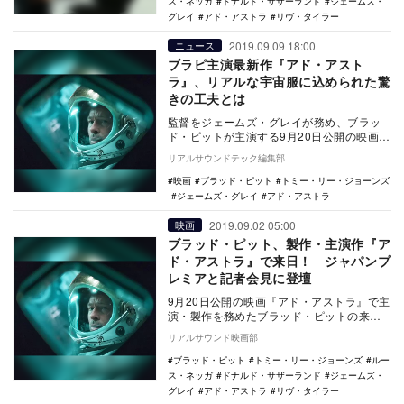
ス・ネッガ
ドナルド・サザーランド
ジェームズ・
グレイ
アド・アストラ
リヴ・タイラー
2019.09.09 18:00
ニュース
ブラピ主演最新作『アド・アスト
ラ』、リアルな宇宙服に込められた驚
きの工夫とは
監督をジェームズ・グレイが務め、ブラッ
ド・ピットが主演する9月20日公開の映画
『アド・アストラ』。同作の衣装に隠され
リアルサウンドテック編集部
た“工夫”が…
映画
ブラッド・ピット
トミー・リー・ジョーンズ
ジェームズ・グレイ
アド・アストラ
2019.09.02 05:00
映画
ブラッド・ピット、製作・主演作『ア
ド・アストラ』で来日！ ジャパンプ
レミアと記者会見に登壇
9月20日公開の映画『アド・アストラ』で主
演・製作を務めたブラッド・ピットの来日
が決定した。 本作は、世界的人気俳優ピ
リアルサウンド映画部
ット演…
ブラッド・ピット
トミー・リー・ジョーンズ
ルー
ス・ネッガ
ドナルド・サザーランド
ジェームズ・
グレイ
アド・アストラ
リヴ・タイラー