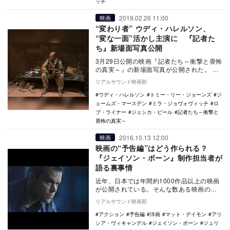
ッチ
2019.02.26 11:00
映画
“変わり者” ウディ・ハレルソン、
“変な一面”活かし主演に 『記者た
ち』新場面写真公開
3月29日公開の映画『記者たち～衝撃と畏怖
の真実～』の新場面写真が公開された。
『スタンド・バイ・ミー』『最高の人生の
リアルサウンド映画部
見つけ…
ウディ・ハレルソン
トミー・リー・ジョーンズ
ジ
ェームズ・マースデン
ミラ・ジョヴォヴィッチ
ロ
ブ・ライナー
ジェシカ・ビール
記者たち～衝撃と
畏怖の真実～
2016.10.13 12:00
映画
映画の“予告編”はどう作られる？
『ジェイソン・ボーン』制作担当者が
語る裏事情
近年、日本では年間約1000作品以上の映画
が公開されている。そんな数ある映画の中
から、どの作品を劇場で観るかを決める、
リアルサウンド映画部
大きな判断…
アクション
予告編
洋画
マット・デイモン
アリ
シア・ヴィキャンデル
ジェイソン・ボーン
ジュリ