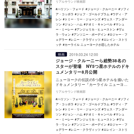
リアルサウンド映画部
ヨーク…
ハリソン・フォード
ジョージ・クルーニー
ソフィ
ア・コッポラ
ジェフ・ゴールドブラム
ウディ・ア
レン
トミー・リー・ジョーンズ
ウェス・アンダー
ソン
ジョン・ハム
ナオミ・キャンベル
マシュ
ー・ミーレー
アンジェリカ・ヒューストン
ヴェ
ラ・ウォン
アンソニー・ボーデイン
ロジャー・フ
ェデラー
レニー・クラヴィッツ
エレイン・ストリ
ッチ
カーライル ニューヨークが恋したホテル
2019.03.24 12:00
映画
ジョージ・クルーニーら総勢38名の
スターが登場 NY5つ星ホテルのドキ
ュメンタリー8月公開
ニューヨークの伝説の5つ星ホテルを描いた
ドキュメンタリー『カーライル ニューヨー
クが恋したホテル』が、8月9日に公開され
リアルサウンド映画部
ることが…
ハリソン・フォード
ジョージ・クルーニー
ソフィ
ア・コッポラ
ジェフ・ゴールドブラム
ウディ・ア
レン
トミー・リー・ジョーンズ
ウェス・アンダー
ソン
ジョン・ハム
ナオミ・キャンベル
マシュ
ー・ミーレー
アンジェリカ・ヒューストン
ヴェ
ラ・ウォン
アンソニー・ボーデイン
ロジャー・フ
ェデラー
レニー・クラヴィッツ
エレイン・ストリ