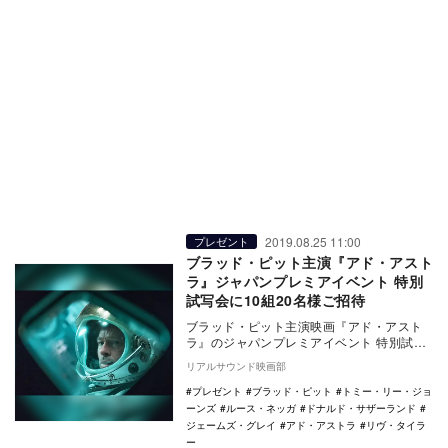
2019.08.25 11:00
プレゼント
ブラッド・ピット主演『アド・アスト
ラ』ジャパンプレミアイベント 特別
試写会に10組20名様ご招待
ブラッド・ピット主演映画『アド・アスト
ラ』のジャパンプレミアイベント 特別試写
会が、9月13日にTOHOシネマズ 六本木ヒ
リアルサウンド映画部
ルズに…
プレゼント
ブラッド・ピット
トミー・リー・ジョ
ーンズ
ルース・ネッガ
ドナルド・サザーランド
ジェームズ・グレイ
アド・アストラ
リヴ・タイラ
ー