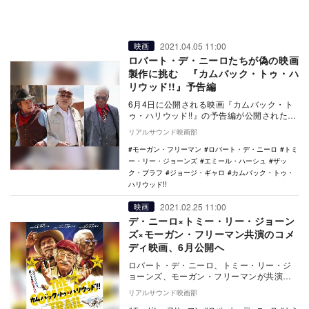
2021.04.05 11:00
映画
ロバート・デ・ニーロたちが偽の映画
製作に挑む 『カムバック・トゥ・ハ
リウッド!!』予告編
6月4日に公開される映画『カムバック・ト
ゥ・ハリウッド!!』の予告編が公開された。
本作は、ロバート・デ・ニーロ、トミ
リアルサウンド映画部
ー・リ…
モーガン・フリーマン
ロバート・デ・ニーロ
トミ
ー・リー・ジョーンズ
エミール・ハーシュ
ザッ
ク・ブラフ
ジョージ・ギャロ
カムバック・トゥ・
ハリウッド!!
2021.02.25 11:00
映画
デ・ニーロ×トミー・リー・ジョーン
ズ×モーガン・フリーマン共演のコメ
ディ映画、6月公開へ
ロバート・デ・ニーロ、トミー・リー・ジ
ョーンズ、モーガン・フリーマンが共演す
る映画『The Comeback Trail（原題）…
リアルサウンド映画部