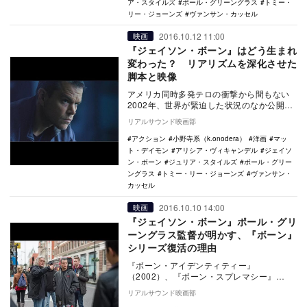
ア・スタイルズ
ポール・グリーングラス
トミー・
リー・ジョーンズ
ヴァンサン・カッセル
2016.10.12 11:00
映画
『ジェイソン・ボーン』はどう生まれ
変わった？ リアリズムを深化させた
脚本と映像
アメリカ同時多発テロの衝撃から間もない
2002年、世界が緊迫した状況のなか公開さ
れたスパイ映画『ボーン・アイデンティテ
リアルサウンド映画部
ィー』から…
アクション
小野寺系（k.onodera）
洋画
マッ
ト・デイモン
アリシア・ヴィキャンデル
ジェイソ
ン・ボーン
ジュリア・スタイルズ
ポール・グリー
ングラス
トミー・リー・ジョーンズ
ヴァンサン・
カッセル
2016.10.10 14:00
映画
『ジェイソン・ボーン』ポール・グリ
ーングラス監督が明かす、『ボーン』
シリーズ復活の理由
『ボーン・アイデンティティー』
（2002）、『ボーン・スプレマシー』
（2004）、『ボーン・アルティメイタム』
リアルサウンド映画部
（2007）の『ボ…