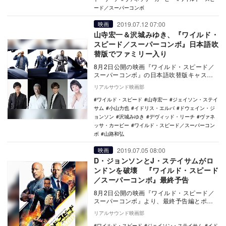
ード／スーパーコンボ
2019.07.12 07:00
映画
山寺宏一＆沢城みゆき、『ワイルド・
スピード／スーパーコンボ』日本語吹
替版でファミリー入り
8月2日公開の映画『ワイルド・スピード／
スーパーコンボ』の日本語吹替版キャスト
が発表された。 本作は、全世界累計興収
リアルサウンド映画部
5000…
ワイルド・スピード
山寺宏一
ジェイソン・ステイ
サム
小山力也
イドリス・エルバ
ドウェイン・ジ
ョンソン
沢城みゆき
デヴィッド・リーチ
ヴァネ
ッサ・カービー
ワイルド・スピード／スーパーコン
ボ
山路和弘
2019.07.05 08:00
映画
D・ジョンソンとJ・ステイサムがロ
ンドンを破壊 『ワイルド・スピード
／スーパーコンボ』最終予告
8月2日公開の映画『ワイルド・スピード／
スーパーコンボ』より、最終予告編とポス
タービジュアルが公開された。 本作は、
リアルサウンド映画部
全世…
ワイルド・スピード
ジェイソン・ステイサム
イド