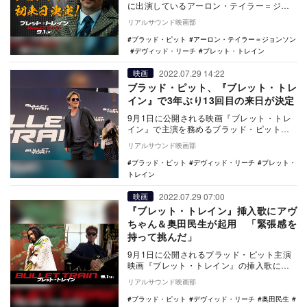
に出演しているアーロン・テイラー＝ジョ
ンソンの初来日が決定した。 本作は、伊
リアルサウンド映画部
坂幸太郎…
ブラッド・ピット
アーロン・テイラー＝ジョンソン
デヴィッド・リーチ
ブレット・トレイン
2022.07.29 14:22
映画
ブラッド・ピット、『ブレット・トレ
イン』で3年ぶり13回目の来日が決定
9月1日に公開される映画『ブレット・トレ
イン』で主演を務めるブラッド・ピットと
監督のデヴィッド・リーチの来日が決定し
リアルサウンド映画部
た。 本…
ブラッド・ピット
デヴィッド・リーチ
ブレット・
トレイン
2022.07.29 07:00
映画
『ブレット・トレイン』挿入歌にアヴ
ちゃん＆奥田民生が起用 「緊張感を
持って挑んだ」
9月1日に公開されるブラッド・ピット主演
映画『ブレット・トレイン』の挿入歌に、
女王蜂のアヴちゃんと奥田民生の楽曲が起
リアルサウンド映画部
用されている…
ブラッド・ピット
デヴィッド・リーチ
奥田民生