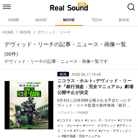
HOME
MUSIC
MOVIE
TECH
BOOK
HOME
MOVIE
デヴィッド・リーチ
デヴィッド・リーチの記事・ニュース・画像一覧
(30件)
デヴィッド・リーチの記事・ニュース・画像一覧です
2026.06.17 16:46
映画
ニコラス・ホルト×デヴィッド・リー
チ『銀行強盗：完全マニュアル』劇場
公開中止が決定
9月4日に日米同時公開される予定だったデ
ヴィッド・リーチ監督の新作映画『銀行強
盗：完全マニュアル』の劇場公開中止が配
リアルサウンド映画部
給元のソニー…
ニコラス・ホルト
ジョン・C・ライリー
クリスチ
ャン・スレーター
ゾーイ・クラヴィッツ
デヴィッ
ド・リーチ
アンナ・サワイ
ピート・デヴィッドソ
ン
銀行強盗：完全マニュアル