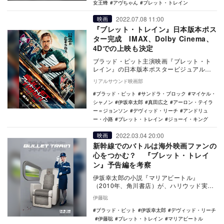
女王蜂
アヴちゃん
ブレット・トレイン
2022.07.08 11:00
映画
『ブレット・トレイン』日本版本ポス
ター完成 IMAX、Dolby Cinema、
4Dでの上映も決定
ブラッド・ピット主演映画『ブレット・ト
レイン』の日本版本ポスタービジュアルが
公開された。 本作は、伊坂幸太郎のベス
リアルサウンド映画部
トセラ…
ブラッド・ピット
サンドラ・ブロック
マイケル・
シャノン
伊坂幸太郎
真田広之
アーロン・テイラ
ー＝ジョンソン
デヴィッド・リーチ
アンドリュ
ー・小路
ブレット・トレイン
ジョーイ・キング
2022.03.04 20:00
映画
新幹線でのバトルは海外映画ファンの
心をつかむ？ 『ブレット・トレイ
ン』予告編を考察
伊坂幸太郎の小説『マリアビートル』
（2010年、角川書店）が、ハリウッド実写
版として映像化され、2022年7月に米国に
伊藤聡
て、202…
ブラッド・ピット
伊坂幸太郎
デヴィッド・リーチ
伊藤聡
ブレット・トレイン
マリアビートル