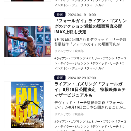
ン・テイラー＝ジョンソン
デヴィッド・リーチ
ウ
ィンストン・デューク
フォールガイ
2024.04.19 10:00
映画
『フォールガイ』ライアン・ゴズリン
グのアクション満載の場面写真公開
IMAX上映も決定
8月16日に公開されるデヴィッド・リーチ監
督最新作『フォールガイ』の場面写真が公
開された。 本作は、『ジョン・ウィッ
リアルサウンド映画部
ク』シリ…
ライアン・ゴズリング
エミリー・ブラント
アーロ
ン・テイラー＝ジョンソン
デヴィッド・リーチ
ウ
ィンストン・デューク
フォールガイ
2024.02.29 07:00
映画
ライアン・ゴズリング『フォールガ
イ』8月16日公開決定 特報映像＆テ
ィザービジュアルも
デヴィッド・リーチ監督最新作『フォール
ガイ』が8月16日に日本公開されることが決
定し、あわせて特報映像とティザービジュ
リアルサウンド映画部
アルが公開…
ライアン・ゴズリング
エミリー・ブラント
アーロ
ン・テイラー＝ジョンソン
デヴィッド・リーチ
ウ