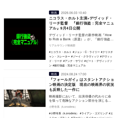
2026.06.03 10:40
映画
ニコラス・ホルト主演×デヴィッド・
リーチ監督 『銀行強盗：完全マニュ
アル』9月4日公開
デヴィッド・リーチ監督の新作映画『How
to Rob a Bank（原題）』が、『銀行強盗：
完全マニュアル』の邦題で9月4日に…
リアルサウンド映画部
ニコラス・ホルト
ジョン・C・ライリー
クリスチ
ャン・スレーター
ゾーイ・クラヴィッツ
デヴィッ
ド・リーチ
アンナ・サワイ
ピート・デヴィッドソ
ン
銀行強盗：完全マニュアル
2024.08.24 17:00
映画
『フォールガイ』はスタントアクショ
ン映画の決定版 現在の映画界の状況
も反映した一作に
映画撮影において、出演俳優の代わりに命
を張って危険なアクション部分を演じる役
割といえば、アクション映画にとって、な
小野寺系（k.onodera）
くてはならない…
小野寺系（k.onodera）
ライアン・ゴズリング
エ
ミリー・ブラント
アーロン・テイラー＝ジョンソン