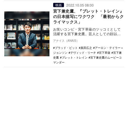
2022.10.05 08:00
映画
宮下兼史鷹、『ブレット・トレイン』
の日本描写にワクワク 「最初からク
ライマックス」
お笑いコンビ・宮下草薙のツッコミとして
活躍する宮下兼史鷹。芸人としての顔以外
にも、ラジオや舞台にも出演。おもちゃ収
アナイス（ANAIS）
集が趣味、サブ…
ブラッド・ピット
真田広之
アーロン・テイラー＝
ジョンソン
デヴィッド・リーチ
宮下草薙
宮下兼
史鷹
ブレット・トレイン
宮下兼史鷹のムービーコ
マンダー