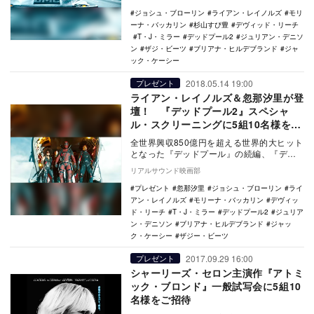
マーベル、D…
ジョシュ・ブローリン
ライアン・レイノルズ
モリ
ーナ・バッカリン
杉山すぴ豊
デヴィッド・リーチ
T・J・ミラー
デッドプール2
ジュリアン・デニソ
ン
ザジ・ビーツ
ブリアナ・ヒルデブランド
ジャ
ック・ケーシー
2018.05.14 19:00
プレゼント
ライアン・レイノルズ＆忽那汐里が登
壇！ 『デッドプール2』スペシャ
ル・スクリーニングに5組10名様をご
招待
全世界興収850億円を超える世界的大ヒット
となった『デッドプール』の続編、『デッ
ドプール2』が6月1日より公開される。
リアルサウンド映画部
本作…
プレゼント
忽那汐里
ジョシュ・ブローリン
ライ
アン・レイノルズ
モリーナ・バッカリン
デヴィッ
ド・リーチ
T・J・ミラー
デッドプール2
ジュリア
ン・デニソン
ブリアナ・ヒルデブランド
ジャッ
ク・ケーシー
ザジー・ビーツ
2017.09.29 16:00
プレゼント
シャーリーズ・セロン主演作『アトミ
ック・ブロンド』一般試写会に5組10
名様をご招待