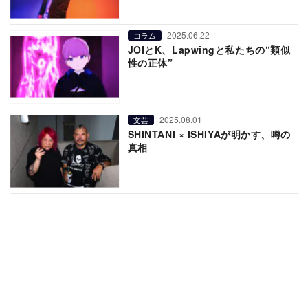
2025.06.22
コラム
JOIとK、Lapwingと私たちの“類似
性の正体”
2025.08.01
文芸
SHINTANI × ISHIYAが明かす、噂の
真相