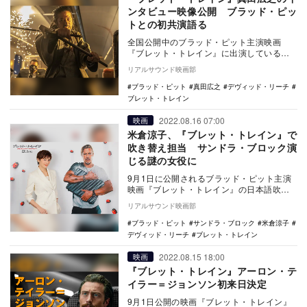
ンタビュー映像公開 ブラッド・ピッ
トとの初共演語る
全国公開中のブラッド・ピット主演映画
『ブレット・トレイン』に出演している真
田広之のインタビュー映像が公開された。
リアルサウンド映画部
本作は、伊…
ブラッド・ピット
真田広之
デヴィッド・リーチ
ブレット・トレイン
2022.08.16 07:00
映画
米倉涼子、『ブレット・トレイン』で
吹き替え担当 サンドラ・ブロック演
じる謎の女役に
9月1日に公開されるブラッド・ピット主演
映画『ブレット・トレイン』の日本語吹替
版キャストとして、米倉涼子が追加発表さ
リアルサウンド映画部
れた。 …
ブラッド・ピット
サンドラ・ブロック
米倉涼子
デヴィッド・リーチ
ブレット・トレイン
2022.08.15 18:00
映画
『ブレット・トレイン』アーロン・テ
イラー＝ジョンソン初来日決定
9月1日公開の映画『ブレット・トレイン』