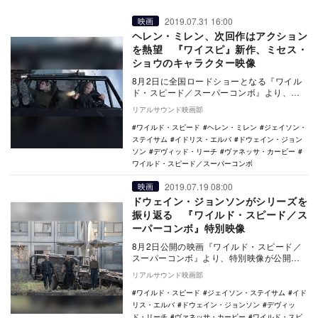
2019.07.31 16:00
映画
ヘレン・ミレン、次回作はアクション
を熱望 『ワイスピ』新作、ミセス・
ショウのキャラクター映像
8月2日に全国ロードショーとなる『ワイル
ド・スピード／スーパーコンボ』より、ヘ
レン・ミレン演じるミセス・ショウのキャ
リアルサウンド映画部
ラクター映像…
ワイルド・スピード
ヘレン・ミレン
ジェイソン・
ステイサム
イドリス・エルバ
ドウェイン・ジョン
ソン
デヴィッド・リーチ
ヴァネッサ・カービー
ワイルド・スピード／スーパーコンボ
2019.07.19 08:00
映画
ドウェイン・ジョンソンがシリーズを
振り返る 『ワイルド・スピード／ス
ーパーコンボ』特別映像
8月2日公開の映画『ワイルド・スピード／
スーパーコンボ』より、特別映像が公開さ
れた。 本作は、全世界累計興収5000億円
リアルサウンド映画部
を突…
ワイルド・スピード
ジェイソン・ステイサム
イド
リス・エルバ
ドウェイン・ジョンソン
デヴィッ
ド・リーチ
ヴァネッサ・カービー
ワイルド・スピ