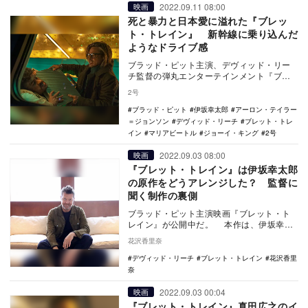
2022.09.11 08:00
映画
死と暴力と日本愛に溢れた『ブレッ
ト・トレイン』 新幹線に乗り込んだ
ようなドライブ感
ブラッド・ピット主演、デヴィッド・リー
チ監督の弾丸エンターテインメント『ブレ
ット・トレイン』がついに日本に着弾し
2号
た。伊坂幸太郎の…
ブラッド・ピット
伊坂幸太郎
アーロン・テイラー
＝ジョンソン
デヴィッド・リーチ
ブレット・トレ
イン
マリアビートル
ジョーイ・キング
2号
2022.09.03 08:00
映画
『ブレット・トレイン』は伊坂幸太郎
の原作をどうアレンジした？ 監督に
聞く制作の裏側
ブラッド・ピット主演映画『ブレット・ト
レイン』が公開中だ。 本作は、伊坂幸太
郎のベストセラー小説『マリアビートル』
花沢香里奈
を、『デッ…
デヴィッド・リーチ
ブレット・トレイン
花沢香里
奈
2022.09.03 00:04
映画
『ブレット・トレイン』真田広之のイ