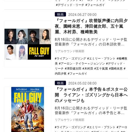
デヴィッド・リーチ
フォールガイ
2024.06.27 09:00
映画
『フォールガイ』吹替版声優に内田夕
夜、園崎未恵、津田健次郎、五十嵐
麗、木村昴、種﨑敦美
8月16日に公開されるデヴィッド・リーチ監
督最新作『フォールガイ』の日本語吹替版
声優として内田夕夜、園崎未恵、津田健次
リアルサウンド映画部
郎、五十嵐…
ライアン・ゴズリング
エミリー・ブラント
種﨑敦
美
アーロン・テイラー＝ジョンソン
デヴィッド・
リーチ
津田健次郎
木村昴
五十嵐麗
園崎未恵
内田夕夜
フォールガイ
2024.05.02 08:00
映画
『フォールガイ』本予告＆ポスター公
開 ライアン・ゴズリングから日本へ
のメッセージも
8月16日に公開されるデヴィッド・リーチ監
督最新作『フォールガイ』の本予告と本ポ
スタービジュアルが公開された。 本作
リアルサウンド映画部
は、『ジ…
ライアン・ゴズリング
エミリー・ブラント
アーロ