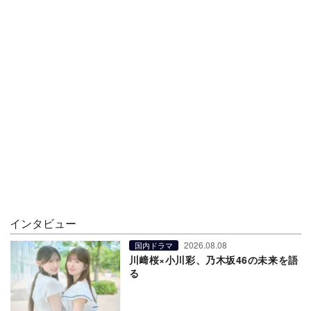
インタビュー
2026.08.08
国内ドラマ
川﨑桜×小川彩、乃木坂46の未来を語
る