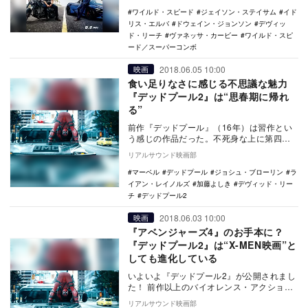
ワイルド・スピード
ジェイソン・ステイサム
イド
リス・エルバ
ドウェイン・ジョンソン
デヴィッ
ド・リーチ
ヴァネッサ・カービー
ワイルド・スピ
ード／スーパーコンボ
2018.06.05 10:00
映画
食い足りなさに感じる不思議な魅力
『デッドプール2』は“思春期に帰れ
る”
前作『デッドプール』（16年）は習作とい
う感じの作品だった。不死身な上に第四の
壁を無視する傭兵デッドプール。そのキャ
リアルサウンド映画部
ラクターに相…
マーベル
デッドプール
ジョシュ・ブローリン
ラ
イアン・レイノルズ
加藤よしき
デヴィッド・リー
チ
デッドプール2
2018.06.03 10:00
映画
『アベンジャーズ4』のお手本に？
『デッドプール2』は“X-MEN映画”と
しても進化している
いよいよ『デッドプール2』が公開されまし
た！ 前作以上のバイオレンス・アクショ
ン、スケール、ギャグ、そして今回は他の
リアルサウンド映画部