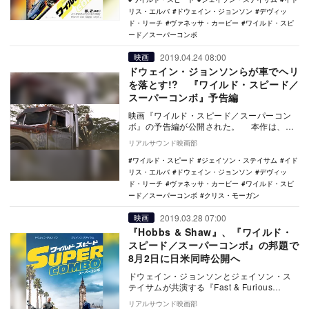
リス・エルバ
ドウェイン・ジョンソン
デヴィッ
ド・リーチ
ヴァネッサ・カービー
ワイルド・スピ
ード／スーパーコンボ
2019.04.24 08:00
映画
ドウェイン・ジョンソンらが車でヘリ
を落とす!? 『ワイルド・スピード／
スーパーコンボ』予告編
映画『ワイルド・スピード／スーパーコン
ボ』の予告編が公開された。 本作は、全
世界累計興収5000億円を超える『ワイル
リアルサウンド映画部
ド・スピ…
ワイルド・スピード
ジェイソン・ステイサム
イド
リス・エルバ
ドウェイン・ジョンソン
デヴィッ
ド・リーチ
ヴァネッサ・カービー
ワイルド・スピ
ード／スーパーコンボ
クリス・モーガン
2019.03.28 07:00
映画
『Hobbs & Shaw』、『ワイルド・
スピード／スーパーコンボ』の邦題で
8月2日に日米同時公開へ
ドウェイン・ジョンソンとジェイソン・ス
テイサムが共演する『Fast & Furious
Presents: Hobbs …
リアルサウンド映画部