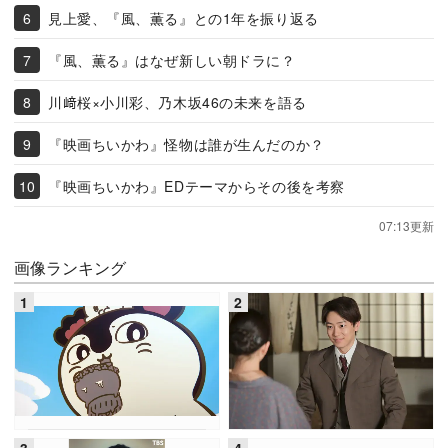
見上愛、『風、薫る』との1年を振り返る
『風、薫る』はなぜ新しい朝ドラに？
川﨑桜×小川彩、乃木坂46の未来を語る
『映画ちいかわ』怪物は誰が生んだのか？
『映画ちいかわ』EDテーマからその後を考察
07:13更新
画像ランキング