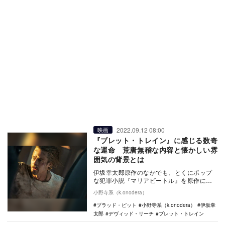
2022.09.12 08:00
映画
『ブレット・トレイン』に感じる数奇
な運命 荒唐無稽な内容と懐かしい雰
囲気の背景とは
伊坂幸太郎原作のなかでも、とくにポップ
な犯罪小説『マリアビートル』を原作に、
ブラッド・ピットをはじめとした、アメリ
小野寺系（k.onodera）
カの豪華キャス…
ブラッド・ピット
小野寺系（k.onodera）
伊坂幸
太郎
デヴィッド・リーチ
ブレット・トレイン