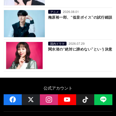
2026.08.01
アニメ
梅原裕一郎、“低音ボイス”の試行錯誤
2026.07.29
国内ドラマ
関水渚の“絶対に諦めない”という決意
公式アカウント
facebook
x
instagram
YouTube
Follow on 
LI