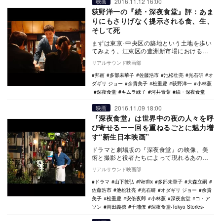
2016.11.12 16:00
映画
荻野洋一の『続・深夜食堂』評：あま
りにもさりげなく提示される食、生、
そして死
まずは東京･中央区の築地という土地を歩い
てみよう。江東区の豊洲新市場における
「盛り土」問題、汚染物質検出によって、
リアルサウンド映画部
あいまいなうち…
邦画
多部未華子
佐藤浩市
池松壮亮
光石研
オ
ダギリ ジョー
余貴美子
松重豊
荻野洋一
小林薫
深夜食堂
キムラ緑子
河井青葉
続・深夜食堂
2016.11.09 18:00
映画
『深夜食堂』は世界中の夜の人々を呼
び寄せるーー回を重ねるごとに魅力増
す“新生日本映画”
ドラマと劇場版の『深夜食堂』の映像、美
術と撮影と役者たちによって現れるあの場
を見るとき、私はいくつかのものを連想す
リアルサウンド映画部
る。 エドワ…
ドラマ
山下敦弘
Netflix
多部未華子
大森立嗣
佐藤浩市
池松壮亮
光石研
オダギリ ジョー
余貴
美子
松重豊
安倍夜郎
小林薫
深夜食堂
コ・ア
ソン
岡田義徳
千浦僚
深夜食堂-Tokyo Stories-