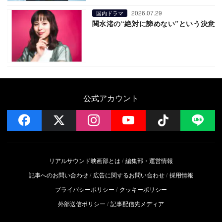
2026.07.29
国内ドラマ
関水渚の“絶対に諦めない”という決意
公式アカウント
facebook
x
instagram
YouTube
Follow on 
LI
リアルサウンド映画部とは
編集部・運営情報
記事へのお問い合わせ
広告に関するお問い合わせ
採用情報
プライバシーポリシー
クッキーポリシー
外部送信ポリシー
記事配信先メディア