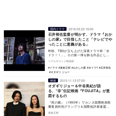
2016.03.23 16:00
国内ドラマ
石井裕也監督が明かす、ドラマ『おか
しの家』で目指したこと「テレビでや
ったことに意義がある」
昨秋、TBSが立ち上げた深夜ドラマ枠「水
ドラ！！」。その第一弾を飾る作品として
制作され、ドラマ好きはもちろん、ギャラ
リアルサウンド映画部
クシー賞12…
ドラマ
麦倉正樹
おかしの家
水ドラ!!
石井裕也
オダギリ ジョー
2015.11.13 07:00
映画
オダギリジョー＆中谷美紀が語
る、“非”伝記映画『FOUJITA』が意
図するもの
『死の棘』（1990年）でカンヌ国際映画祭
審査員特別グランプリ＆国際批評家連盟賞
をダブル受賞するなど、海外でも高い評価
麦倉正樹
を受けてい…