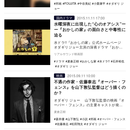
邦画
FOUJITA
中谷美紀
小栗康平
オダギリ ジ
ョー
2015.11.11 17:00
国内ドラマ
水曜深夜に出現した“心のオアシス”ー
ー『おかしの家』の面白さと中毒性に
迫る
水ドラ!!『おかしの家』公式ホームページ
オダギリジョー主演の深夜ドラマ『おかし
の家』が、静かな人気を集めている。とい
リアルサウンド映画部
うか、何…
ドラマ
麦倉正樹
おかしな家
水ドラ!!
石井裕也
オダギリ ジョー
2015.09.11 10:00
映画
不遇の作家・佐藤泰志『オーバー・フ
ェンス』を山下敦弘監督はどう描くの
か？
オダギリ ジョー 山下敦弘監督の映画『オ
ーバー・フェンス』の主要キャストが発表
された。オダギリ ジョー、蒼井優、松田翔
麦倉正樹
太………
蒼井優
山下敦弘
小説
邦画
オーバー・フェンス
佐藤泰志
松田翔太
オダギリ ジョー