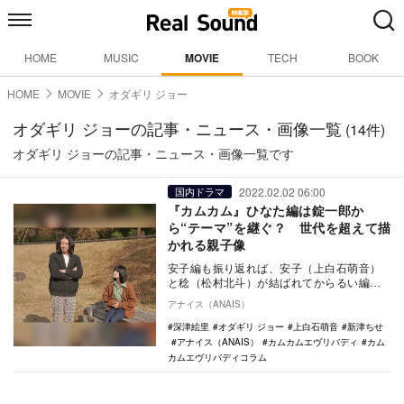
HOME
MUSIC
MOVIE
TECH
BOOK
HOME
MOVIE
オダギリ ジョー
オダギリ ジョーの記事・ニュース・画像一覧
(14件)
オダギリ ジョーの記事・ニュース・画像一覧です
2022.02.02 06:00
国内ドラマ
『カムカム』ひなた編は錠一郎か
ら“テーマ”を継ぐ？ 世代を超えて描
かれる親子像
安子編も振り返れば、安子（上白石萌音）
と稔（松村北斗）が結ばれてからるい編に
移行するまでが結構早い印象だった『カム
アナイス（ANAIS）
カムエヴリディ…
深津絵里
オダギリ ジョー
上白石萌音
新津ちせ
アナイス（ANAIS）
カムカムエヴリバディ
カム
カムエヴリバディコラム