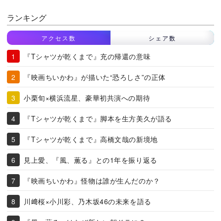
ランキング
アクセス数
シェア数
『Tシャツが乾くまで』充の帰還の意味
『映画ちいかわ』が描いた“恐ろしさ”の正体
小栗旬×横浜流星、豪華初共演への期待
『Tシャツが乾くまで』脚本を生方美久が語る
『Tシャツが乾くまで』高橋文哉の新境地
見上愛、『風、薫る』との1年を振り返る
『映画ちいかわ』怪物は誰が生んだのか？
川﨑桜×小川彩、乃木坂46の未来を語る