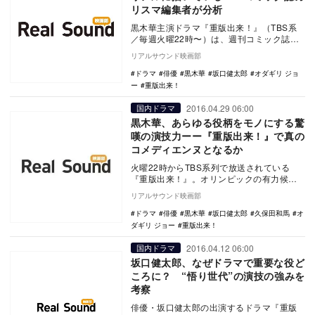
リスマ編集者が分析
黒木華主演ドラマ『重版出来！』（TBS系
／毎週火曜22時〜）は、週刊コミック誌
「週刊バイブス」の新米編集者・黒沢心
リアルサウンド映画部
が、一癖も二癖…
ドラマ
俳優
黒木華
坂口健太郎
オダギリ ジョ
ー
重版出来！
2016.04.29 06:00
国内ドラマ
黒木華、あらゆる役柄をモノにする驚
嘆の演技力ーー『重版出来！』で真の
コメディエンヌとなるか
火曜22時からTBS系列で放送されている
『重版出来！』。オリンピックの有力候補
として長年柔道に励んできた主人公が、怪
リアルサウンド映画部
我のためにそ…
ドラマ
俳優
黒木華
坂口健太郎
久保田和馬
オ
ダギリ ジョー
重版出来！
2016.04.12 06:00
国内ドラマ
坂口健太郎、なぜドラマで重要な役ど
ころに？ “悟り世代”の演技の強みを
考察
俳優・坂口健太郎の出演するドラマ『重版