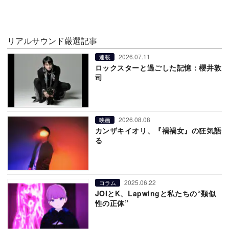
リアルサウンド厳選記事
2026.07.11
連載
ロックスターと過ごした記憶：櫻井敦
司
2026.08.08
映画
カンザキイオリ、『禍禍女』の狂気語
る
2025.06.22
コラム
JOIとK、Lapwingと私たちの“類似
性の正体”