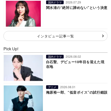
2026.07.29
国内ドラマ
関水渚の“絶対に諦めない”という決意
インタビュー記事一覧
Pick Up!
2026.08.02
国内ドラマ
白石聖、デビュー10年目を迎えた現
在地
2026.08.01
アニメ
梅原裕一郎、“低音ボイス”の試行錯誤