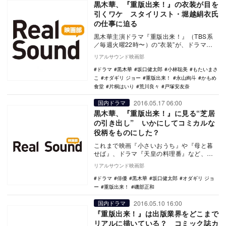
黒木華、『重版出来！』の衣装が目を
引くワケ スタイリスト・堀越絹衣氏
の仕事に迫る
黒木華主演ドラマ『重版出来！』（TBS系
／毎週火曜22時〜）の“衣装”が、ドラマフ
ァンの注目を集めている。一話目の放送か
リアルサウンド映画部
らSNS…
ドラマ
黒木華
坂口健太郎
小林聡美
もたいまさ
こ
オダギリ ジョー
重版出来！
永山絢斗
かもめ
食堂
片桐はいり
荒川良々
戸塚安友奈
2016.05.17 06:00
国内ドラマ
黒木華、『重版出来！』に見る“芝居
の引き出し” いかにしてコミカルな
役柄をものにした？
これまで映画『小さいおうち』や『母と暮
せば』、ドラマ『天皇の料理番』など、や
や古風で純日本的な女性を演じることが多
リアルサウンド映画部
かった女優・黒…
ドラマ
俳優
黒木華
坂口健太郎
オダギリ ジョ
ー
重版出来！
磯部正和
2016.05.10 16:00
国内ドラマ
『重版出来！』は出版業界をどこまで
リアルに描いている？ コミック誌カ