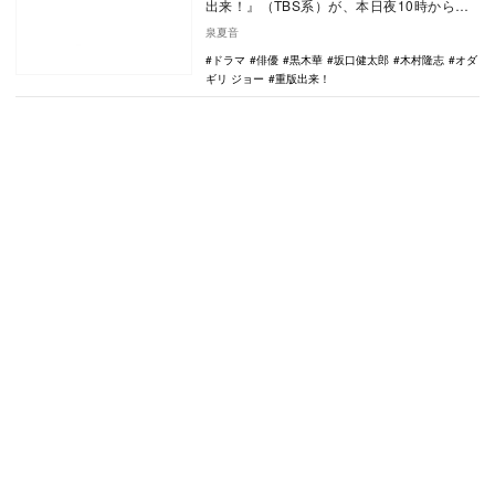
出来！』（TBS系）が、本日夜10時から放
送開始される。本作は、大手出版社に新卒
泉夏音
で入社し編…
ドラマ
俳優
黒木華
坂口健太郎
木村隆志
オダ
ギリ ジョー
重版出来！