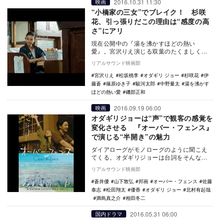
2016.10.31 11:30
映画
“小橋家の三女”でブレイク！ 杉咲
花、引っ張りだこの理由は“感度の高
さ”にアリ
現在公開中の『湯を沸かすほどの熱い
愛』。宮沢りえ演じる双葉のたくましく強
い母親像が多くの人々の感情を揺さぶって
リアルサウンド映画部
いるが、一方で注目…
宮沢りえ
松坂桃李
オダギリ ジョー
杉咲花
伊
藤蒼
篠原ゆき子
駿河太郎
中野量太
湯を沸かす
ほどの熱い愛
磯部正和
2016.09.19 06:00
映画
オダギリジョーは“声”で観客の感覚を
変化させる 『オーバー・フェンス』
で演じる“半開き”の魅力
ダイアローグがモノローグのように聞こえ
てくる。オダギリジョーは台詞をそんなふ
うに発声することができる特別な俳優だ。
リアルサウンド映画部
つまり、だ…
蒼井優
山下敦弘
邦画
オーバー・フェンス
佐藤
泰志
松田翔太
優香
オダギリ ジョー
北村有起哉
満島真之介
相田冬二
2016.05.31 06:00
国内ドラマ