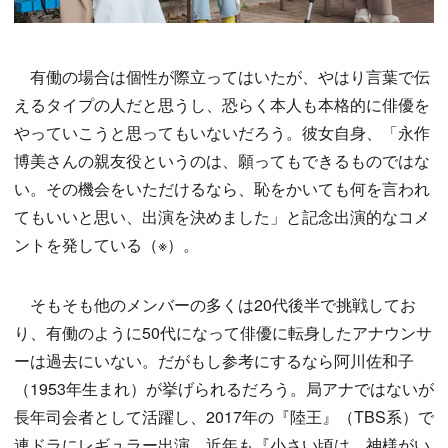
有働の場合は個性が際立ってはいたが、やはり言葉で伝
えるタイプの人だと思うし、恐らく本人も本格的に俳優を
やっていこうと思ってもいないだろう。彼女自身、「永作
博美さんの親友役というのは、願ってもできるものではな
い。その機会をいただけるなら、恥をかいても何を言われ
てもいいと思い、出演を決めました」と記念出演的なコメ
ントを発している（※）。
そもそも他のメンバーの多くは20代後半で挑戦してお
り、有働のように50代になって俳優に転身したアナウンサ
ーは過去にいない。だがもし参考にするなら阿川佐和子
（1953年生まれ）が挙げられるだろう。局アナではないが
長年司会者として活躍し、2017年の『陸王』（TBS系）で
連ドラにレギュラー出演。近年も『小さい頃は、神様がい