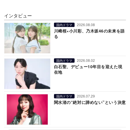
インタビュー
2026.08.08
国内ドラマ
川﨑桜×小川彩、乃木坂46の未来を語
る
2026.08.02
国内ドラマ
白石聖、デビュー10年目を迎えた現
在地
2026.07.29
国内ドラマ
関水渚の“絶対に諦めない”という決意