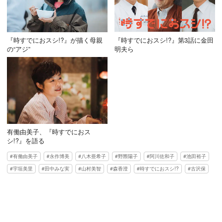
『時すでにおスシ!?』が描く母親
『時すでにおスシ!?』第3話に金田
の“アジ”
明夫ら
有働由美子、『時すでにおス
シ!?』を語る
有働由美子
永作博美
八木亜希子
野際陽子
阿川佐和子
池田裕子
宇垣美里
田中みな実
山村美智
森香澄
時すでにおスシ!?
古沢保