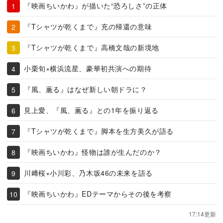
『映画ちいかわ』が描いた“恐ろしさ”の正体
『Tシャツが乾くまで』充の帰還の意味
『Tシャツが乾くまで』高橋文哉の新境地
小栗旬×横浜流星、豪華初共演への期待
『風、薫る』はなぜ新しい朝ドラに？
見上愛、『風、薫る』との1年を振り返る
『Tシャツが乾くまで』脚本を生方美久が語る
『映画ちいかわ』怪物は誰が生んだのか？
川﨑桜×小川彩、乃木坂46の未来を語る
『映画ちいかわ』EDテーマからその後を考察
17:14更新