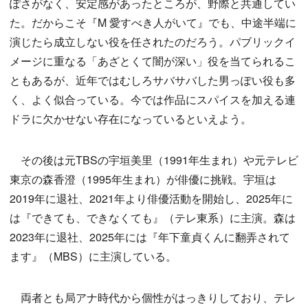
ぽさがなく、安定感があったところが、野際と共通してい
た。だからこそ『M 愛すべき人がいて』でも、中途半端に
演じたら成立しない役を任されたのだろう。パブリックイ
メージに重なる「あざとくて闇が深い」役を当てられるこ
ともあるが、近年ではむしろサバサバした男っぽい役も多
く、よく似合っている。今では作品にスパイスを加える連
ドラに欠かせない存在になっているといえよう。
その後は元TBSの宇垣美里（1991年生まれ）や元テレビ
東京の森香澄（1995年生まれ）が俳優に挑戦。宇垣は
2019年に退社、2021年より俳優活動を開始し、2025年に
は『できても、できなくても』（テレ東系）に主演。森は
2023年に退社、2025年には『年下童貞くんに翻弄されて
ます』（MBS）に主演している。
両者とも局アナ時代から個性がはっきりしており、テレ