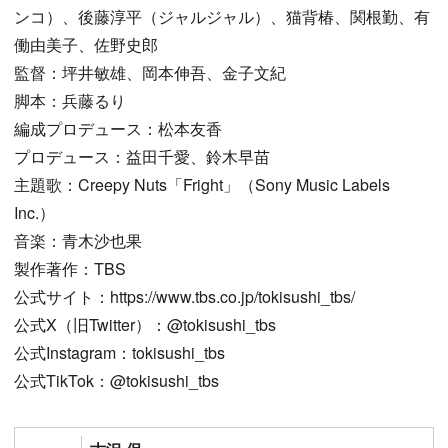
ンコ）、後藤淳平（ジャルジャル）、猫背椿、関根勤、有
働由美子、佐野史郎
監督：坪井敏雄、岡本伸吾、金子文紀
脚本：兵藤るり
編成プロデュース：松本友香
プロデュース：益田千愛、鈴木早苗
主題歌：Creepy Nuts「Fright」（Sony Music Labels
Inc.）
音楽：青木沙也果
製作著作：TBS
公式サイト：https://www.tbs.co.jp/tokisushi_tbs/
公式X（旧Twitter）：@tokisushi_tbs
公式Instagram：tokisushi_tbs
公式TikTok：@tokisushi_tbs