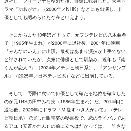
退社し、フリーアナを務めた後、俳優に転身した。大河ド
ラマ『功名が辻』（2006年／NHK）などにも出演し、俳
優としても認められた存在といえよう。
そこからまた10年ほど下って、元フジテレビの八木亜希
子（1965年生まれ）が2000年に退社後、2001年に映画
『みんなのいえ』に出演。最初はあまり演技が上手でない
と評されていたが、次第に俳優として馴染み、近年も『南
くんが恋人!?』（2024年／テレビ朝日系）、『アンサンブ
ル』（2025年／日本テレビ系）などに出演している。
そして、野際に次いで俳優として確たる地位を確立した
のが元TBSの田中みな実（1986年生まれ）だ。2014年に
退社後、2020年にドラマ『M 愛すべき人がいて』（テレ
ビ朝日系）で演じた眼帯姿の秘書役で、恋のライバルであ
るアユ（安斉かれん）の前に立ちはだかっては、「許さな