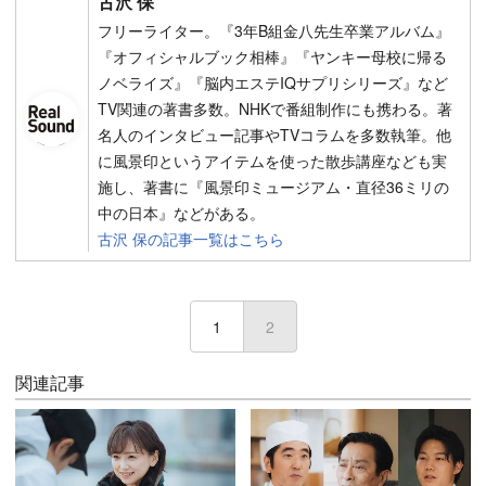
古沢 保
フリーライター。『3年B組金八先生卒業アルバム』
『オフィシャルブック相棒』『ヤンキー母校に帰る
ノベライズ』『脳内エステIQサプリシリーズ』など
TV関連の著書多数。NHKで番組制作にも携わる。著
名人のインタビュー記事やTVコラムを多数執筆。他
に風景印というアイテムを使った散歩講座なども実
施し、著書に『風景印ミュージアム・直径36ミリの
中の日本』などがある。
古沢 保の記事一覧はこちら
1
2
(current)
関連記事