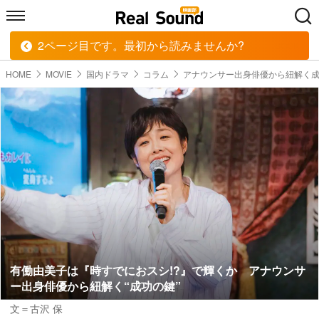
2ページ目です。最初から読みませんか?
HOME
MUSIC
MOVIE
TECH
BOOK
HOME
MOVIE
国内ドラマ
コラム
アナウンサー出身俳優から紐解く
有働由美子は『時すでにおスシ!?』で輝くか アナウンサ
ー出身俳優から紐解く“成功の鍵”
文＝古沢 保