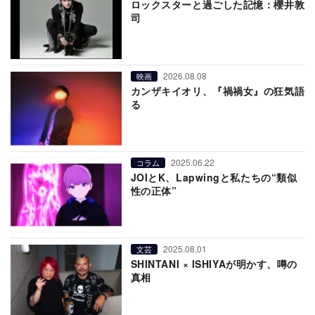
ロックスターと過ごした記憶：櫻井敦
司
2026.08.08
映画
カンザキイオリ、『禍禍女』の狂気語
る
2025.06.22
コラム
JOIとK、Lapwingと私たちの“類似
性の正体”
2025.08.01
文芸
SHINTANI × ISHIYAが明かす、噂の
真相