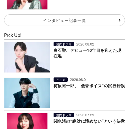
インタビュー記事一覧
Pick Up!
2026.08.02
国内ドラマ
白石聖、デビュー10年目を迎えた現
在地
2026.08.01
アニメ
梅原裕一郎、“低音ボイス”の試行錯誤
2026.07.29
国内ドラマ
関水渚の“絶対に諦めない”という決意