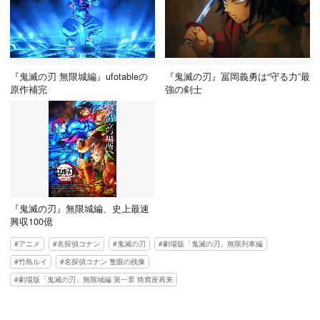
『鬼滅の刃 無限城編』ufotableの
『鬼滅の刃』冨岡義勇は“守る力”最
原作補完
強の剣士
『鬼滅の刃』無限城編、史上最速
興収100億
アニメ
名探偵コナン
鬼滅の刃
劇場版「鬼滅の刃」無限列車編
竹島ルイ
名探偵コナン 隻眼の残像
劇場版「鬼滅の刃」無限城編 第一章 猗窩座再来