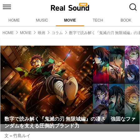
HOME
MUSIC
MOVIE
TECH
BOOK
HOME
MOVIE
映画
コラム
数字で読み解く『鬼滅の刃 無限城編』の
数字で読み解く『鬼滅の刃 無限城編』の凄さ 強固なファ
ンダムを支える圧倒的ブランド力
文＝竹島ルイ