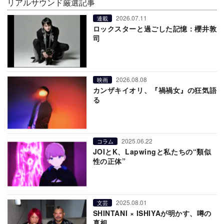
リアルサウンド厳選記事
2026.07.11
連載
ロックスターと過ごした記憶：櫻井敦
司
2026.08.08
映画
カンザキイオリ、『禍禍女』の狂気語
る
2025.06.22
コラム
JOIとK、Lapwingと私たちの“類似
性の正体”
2025.08.01
文芸
SHINTANI × ISHIYAが明かす、噂の
真相