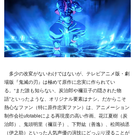
多少の改変がないわけではないが、テレビアニメ版・劇
場版『鬼滅の刃』は極めて原作に忠実に作られてい
る。“まだ誰も知らない、炭治郎や禰󠄀豆子の隠された物
語”といったような、オリジナル要素はナシ。だからこそ
熱心なファン（特に原作忠実ファン）は、アニメーション
制作会社ufotableによる再現度の高い作画、花江夏樹（炭
治郎）、鬼頭明里（禰豆子）、下野紘（善逸）、松岡禎丞
（伊之助）といった人気声優の演技にどっぷり浸ることが