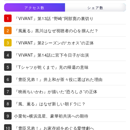
アクセス数
シェア数
『VIVANT』第13話 “野崎”阿部寛の裏切り
『風薫る』黒川はなぜ視聴者の心を掴んだ？
『VIVANT』第2シーズンの“カオス”の正体
『VIVANT』第14話に宮下今日子が出演
『Tシャツが乾くまで』充の帰還の意味
『豊臣兄弟！』井上和が茶々役に選ばれた理由
『映画ちいかわ』が描いた“恐ろしさ”の正体
『風、薫る』はなぜ新しい朝ドラに？
小栗旬×横浜流星、豪華初共演への期待
『豊臣兄弟！』お家存続をめぐる愛憎劇へ