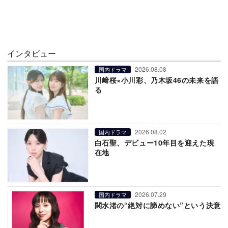
インタビュー
2026.08.08
国内ドラマ
川﨑桜×小川彩、乃木坂46の未来を語
る
2026.08.02
国内ドラマ
白石聖、デビュー10年目を迎えた現
在地
2026.07.29
国内ドラマ
関水渚の“絶対に諦めない”という決意