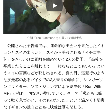
Play
公開『The Summer／あの夏』吹替版予告
公開された予告編では、運命的な出会いを果たしたイギ
ョンとスイの出会いと、スイから手渡される「イチゴ牛
乳」をきっかけに距離を縮めていく2人の様子、「高校を
卒業したらここを離れよう、一緒ならどこでもいい」とい
うスイの言葉などが映し出される。夏の日、逃避行のよう
な疾走感のあるバイクでの2人乗りの場面に、シンガーソ
ングライター、ソヌ・ジョンアによる劇中歌「Run With
Me」が流れ、切なさが増していく。そして「私たちは吸
って吐く息づかい、そのものだった」という温かくも切実
なイギョンの独白とともに映像は幕を閉じる。