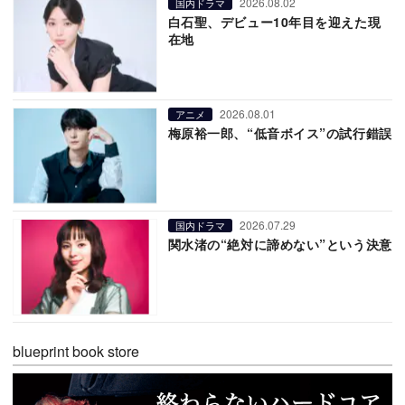
2026.08.02
国内ドラマ
白石聖、デビュー10年目を迎えた現
在地
2026.08.01
アニメ
梅原裕一郎、“低音ボイス”の試行錯誤
2026.07.29
国内ドラマ
関水渚の“絶対に諦めない”という決意
blueprint book store