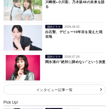
川﨑桜×小川彩、乃木坂46の未来を語
る
2026.08.02
国内ドラマ
白石聖、デビュー10年目を迎えた現
在地
2026.07.29
国内ドラマ
関水渚の“絶対に諦めない”という決意
インタビュー記事一覧
Pick Up!