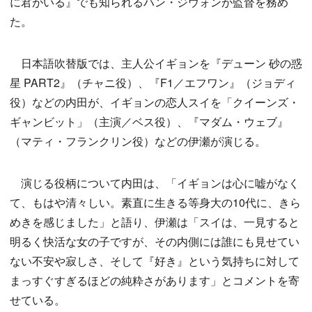
に君がいる』でも知られるハン・ジウォンが監督を務め
た。
日本語吹替版では、主人公イギョンを『デューン 砂の惑
星 PART2』（チャニ役）、『F1／エフワン』（ジョディ
役）などの内田が、イギョンの恋人スイを「クイーンズ・
ギャンビット」（主演／ベス役）、『マダム・ウェブ』
（マティ・フランクリン役）などの伊瀬が演じる。
演じる役柄について内田は、「イギョンは心に嘘がなく
て、もはや清々しい。素直に生きる等身大の10代に、きら
めきを感じました」と語り、伊瀬は「スイは、一見すると
明るく快活な女の子ですが、その内側には誰にも見せてい
ない不安や寂しさ、そして『好き』という気持ちに対して
まっすぐすぎるほどの純粋さがあります」とコメントを寄
せている。