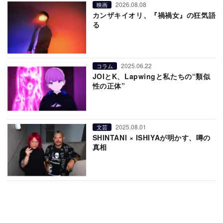
2026.08.08
映画
カンザキイオリ、『禍禍女』の狂気語
る
2025.06.22
コラム
JOIとK、Lapwingと私たちの“類似
性の正体”
2025.08.01
文芸
SHINTANI × ISHIYAが明かす、噂の
真相