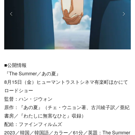
■公開情報
『The Summer／あの夏』
8月15日（金）ヒューマントラストシネマ有楽町ほかにて
ロードショー
監督：ハン・ジウォン
原作：『あの夏』（チェ・ウニョン著、古川綾子訳／亜紀
書房／『わたしに無害なひと』収録）
配給：ファインフィルムズ
2023／韓国／韓国語／カラー／61分／英題：The Summer