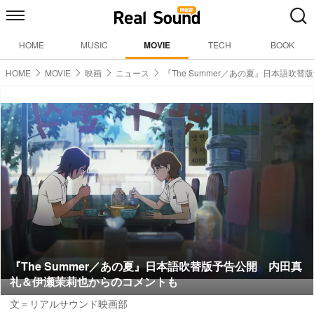
HOME
MUSIC
MOVIE
TECH
BOOK
HOME
MOVIE
映画
ニュース
『The Summer／あの夏』日本語吹替
『The Summer／あの夏』日本語吹替版予告公開 内田真
礼＆伊瀬茉莉也からのコメントも
文＝リアルサウンド映画部