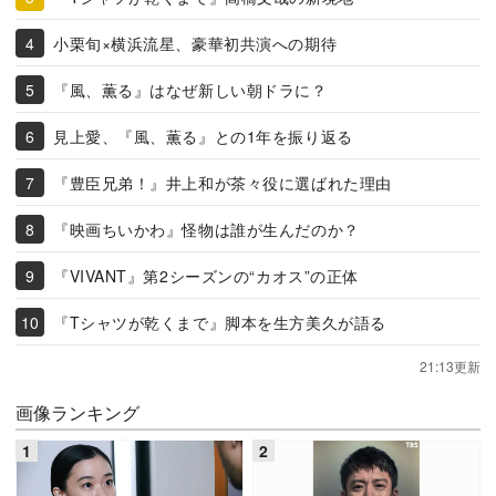
小栗旬×横浜流星、豪華初共演への期待
『風、薫る』はなぜ新しい朝ドラに？
見上愛、『風、薫る』との1年を振り返る
『豊臣兄弟！』井上和が茶々役に選ばれた理由
『映画ちいかわ』怪物は誰が生んだのか？
『VIVANT』第2シーズンの“カオス”の正体
『Tシャツが乾くまで』脚本を生方美久が語る
21:13更新
画像ランキング