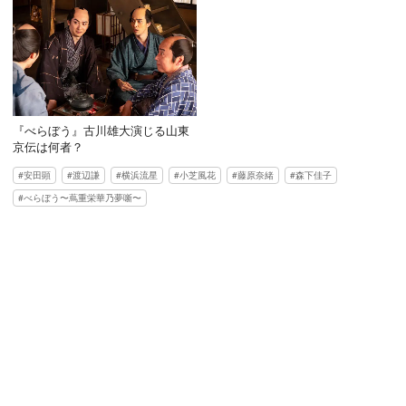
『べらぼう』古川雄大演じる山東
京伝は何者？
安田顕
渡辺謙
横浜流星
小芝風花
藤原奈緒
森下佳子
べらぼう〜蔦重栄華乃夢噺〜