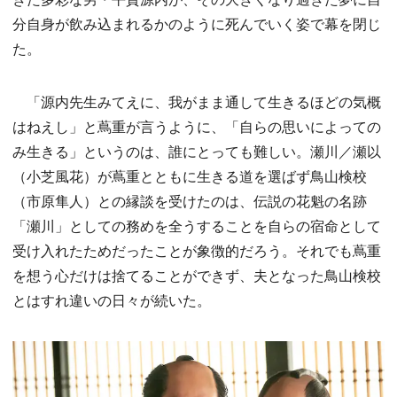
分自身が飲み込まれるかのように死んでいく姿で幕を閉じ
た。
「源内先生みてえに、我がまま通して生きるほどの気概
はねえし」と蔦重が言うように、「自らの思いによっての
み生きる」というのは、誰にとっても難しい。瀬川／瀬以
（小芝風花）が蔦重とともに生きる道を選ばず鳥山検校
（市原隼人）との縁談を受けたのは、伝説の花魁の名跡
「瀬川」としての務めを全うすることを自らの宿命として
受け入れたためだったことが象徴的だろう。それでも蔦重
を想う心だけは捨てることができず、夫となった鳥山検校
とはすれ違いの日々が続いた。