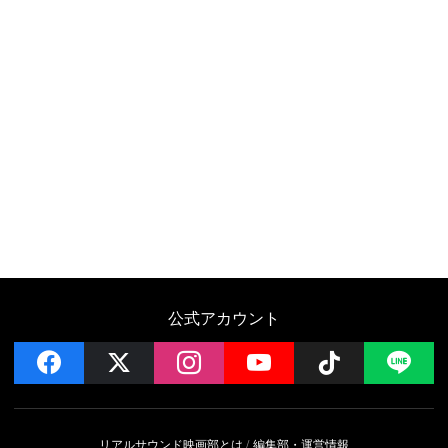
公式アカウント
facebook
x
instagram
YouTube
Follow on 
LI
リアルサウンド映画部とは
編集部・運営情報