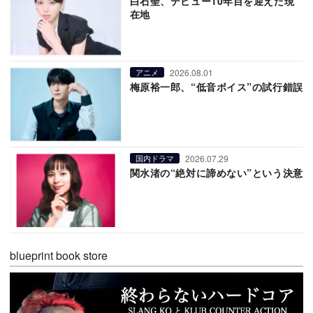
白石聖、デビュー10年目を迎えた現
在地
2026.08.01
アニメ
梅原裕一郎、“低音ボイス”の試行錯誤
2026.07.29
国内ドラマ
関水渚の“絶対に諦めない”という決意
blueprint book store