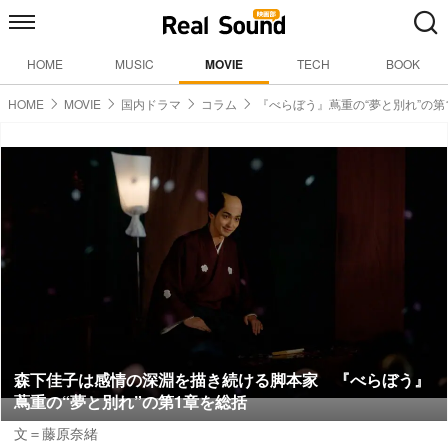
HOME
MUSIC
MOVIE
TECH
BOOK
HOME
MOVIE
国内ドラマ
コラム
『べらぼう』蔦重の“夢と別れ”の第
森下佳子は感情の深淵を描き続ける脚本家 『べらぼう』
蔦重の“夢と別れ”の第1章を総括
文＝藤原奈緒