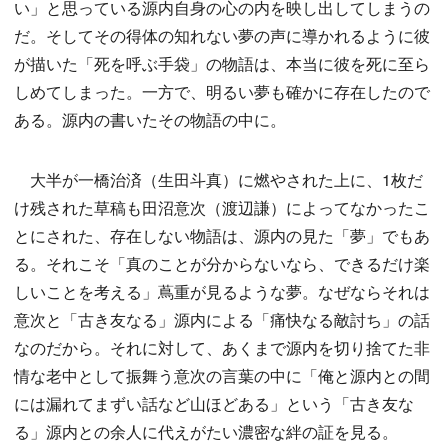
い」と思っている源内自身の心の内を映し出してしまうの
だ。そしてその得体の知れない夢の声に導かれるように彼
が描いた「死を呼ぶ手袋」の物語は、本当に彼を死に至ら
しめてしまった。一方で、明るい夢も確かに存在したので
ある。源内の書いたその物語の中に。
大半が一橋治済（生田斗真）に燃やされた上に、1枚だ
け残された草稿も田沼意次（渡辺謙）によってなかったこ
とにされた、存在しない物語は、源内の見た「夢」でもあ
る。それこそ「真のことが分からないなら、できるだけ楽
しいことを考える」蔦重が見るような夢。なぜならそれは
意次と「古き友なる」源内による「痛快なる敵討ち」の話
なのだから。それに対して、あくまで源内を切り捨てた非
情な老中として振舞う意次の言葉の中に「俺と源内との間
には漏れてまずい話など山ほどある」という「古き友な
る」源内との余人に代えがたい濃密な絆の証を見る。