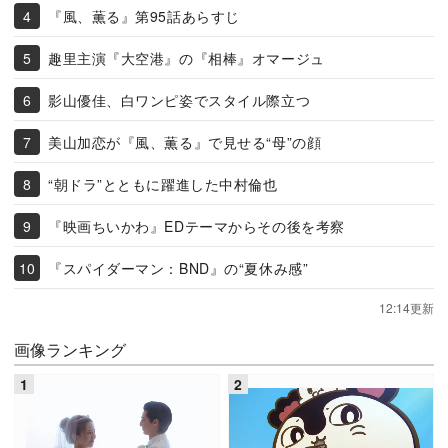
『風、薫る』第95話あらすじ
趣里主演『大空港』の『相棒』オマージュ
影山優佳、白ワンピ姿でスタイル際立つ
美山加恋が『風、薫る』で見せる“母”の顔
“朝ドラ”とともに躍進した中村倫也
『映画ちいかわ』EDテーマからその後を考察
『スパイダーマン：BND』の“夏休み感”
12:14更新
画像ランキング