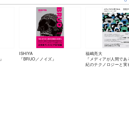
ISHIYA
福嶋亮大
』
『BRUO／ノイズ』
『メディアが人間であ
紀のテクノロジーと実