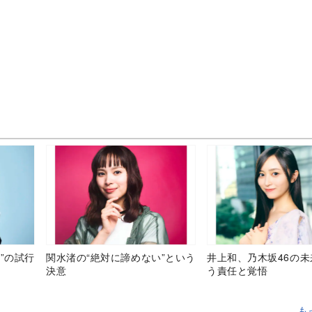
”の試行
関水渚の“絶対に諦めない”という
井上和、乃木坂46の
決意
う責任と覚悟
も