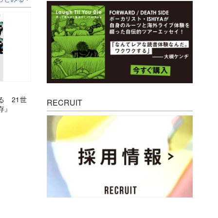
る 21世
RECRUIT
存』