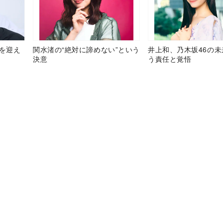
目を迎え
関水渚の“絶対に諦めない”という
井上和、乃木坂46の
決意
う責任と覚悟