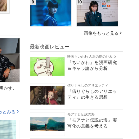
画像をもっと見る
最新映画レビュー
映画ちいかわ 人魚の島のひみつ
『ちいかわ』を漫画研究
＆キャラ論から分析
借りぐらしのアリエッティ
Aが明かす、
『借りぐらしのアリエッ
ティ』の生きる思想
っとみる
モアナと伝説の海
『モアナと伝説の海』実
写化の意義を考える