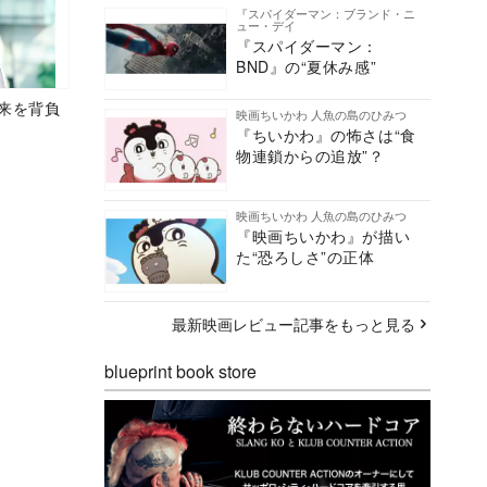
『スパイダーマン：ブランド・ニ
ュー・デイ
『スパイダーマン：
BND』の“夏休み感”
未来を背負
映画ちいかわ 人魚の島のひみつ
『ちいかわ』の怖さは“食
物連鎖からの追放”？
映画ちいかわ 人魚の島のひみつ
『映画ちいかわ』が描い
た“恐ろしさ”の正体
最新映画レビュー記事をもっと見る
blueprint book store