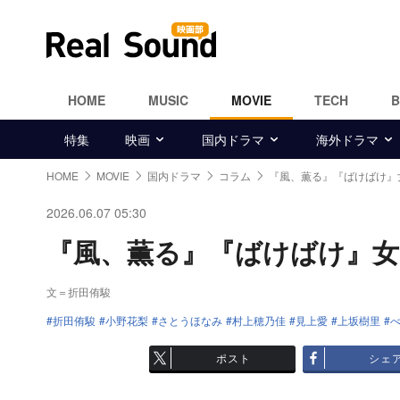
HOME
MUSIC
MOVIE
TECH
特集
映画
国内ドラマ
海外ドラマ
HOME
MOVIE
国内ドラマ
コラム
『風、薫る』『ばけばけ』
2026.06.07 05:30
『風、薫る』『ばけばけ』女郎
文＝折田侑駿
折田侑駿
小野花梨
さとうほなみ
村上穂乃佳
見上愛
上坂樹里
ポスト
シェ