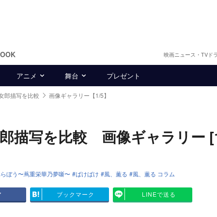
BOOK
映画ニュース・TVド
アニメ
舞台
プレゼント
女郎描写を比較
画像ギャラリー【1/5】
描写を比較 画像ギャラリー [1/
べらぼう〜蔦重栄華乃夢噺〜
ばけばけ
風、薫る
風、薫る コラム
ア
ブックマーク
LINEで送る