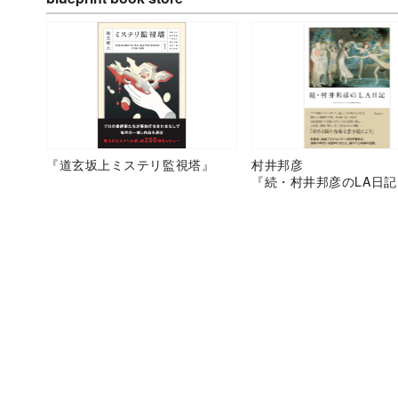
『道玄坂上ミステリ監視塔』
村井邦彦
『続・村井邦彦のLA日記