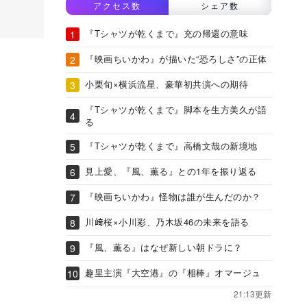
アクセス数
シェア数
『Tシャツが乾くまで』充の帰還の意味
『映画ちいかわ』が描いた“恐ろしさ”の正体
小栗旬×横浜流星、豪華初共演への期待
『Tシャツが乾くまで』脚本を生方美久が語
る
『Tシャツが乾くまで』高橋文哉の新境地
見上愛、『風、薫る』との1年を振り返る
『映画ちいかわ』怪物は誰が生んだのか？
川﨑桜×小川彩、乃木坂46の未来を語る
『風、薫る』はなぜ新しい朝ドラに？
趣里主演『大空港』の『相棒』オマージュ
21:13更新