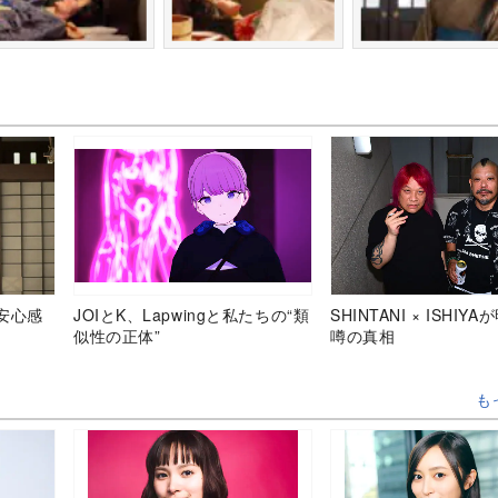
安心感
JOIとK、Lapwingと私たちの“類
SHINTANI × ISHIY
似性の正体”
噂の真相
も