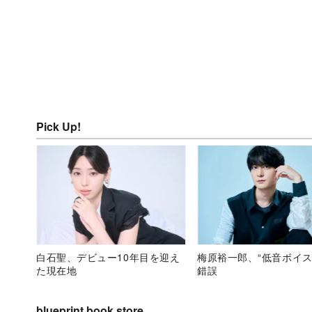
Pick Up!
白石聖、デビュー10年目を迎え
梅原裕一郎、“低音ボイス
た現在地
錯誤
blueprint book store