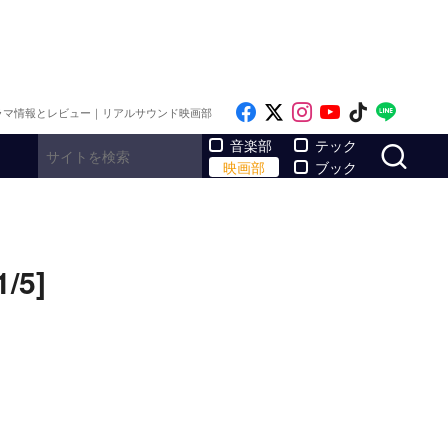
Like on Facebook
Follow on x
Follow on Inst
Follow on Y
Follow on
Follo
ラマ情報とレビュー｜リアルサウンド映画部
サ
音楽部
テック
映画部
ブック
5]