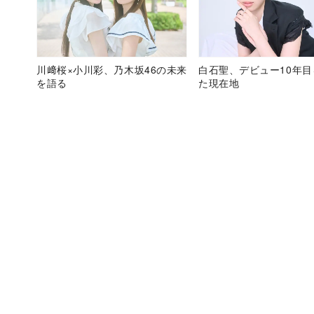
川﨑桜×小川彩、乃木坂46の未来
白石聖、デビュー10年
を語る
た現在地