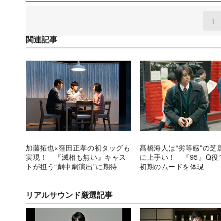
1
(
関連記事
加藤拓也×窪田正孝の初タッグも
髙橋海人は“劣等感”の芝
実現！ 『滅相も無い』キャス
に上手い！ 『95』Q役
トが担う“劇中劇演出”に期待
初期のムードを体現
リアルサウンド厳選記事