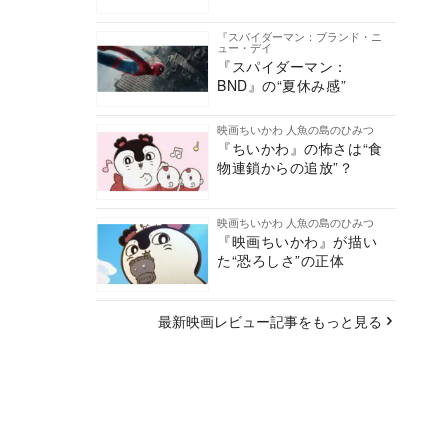
『スパイダーマン：ブランド・ニ
ュー・デイ
『スパイダーマン：
BND』の“夏休み感”
映画ちいかわ 人魚の島のひみつ
『ちいかわ』の怖さは“食
物連鎖からの追放”？
映画ちいかわ 人魚の島のひみつ
『映画ちいかわ』が描い
た“恐ろしさ”の正体
最新映画レビュー記事をもっと見る