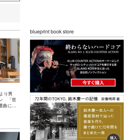
blueprint book store
より男
ン 「世
選曲に拍