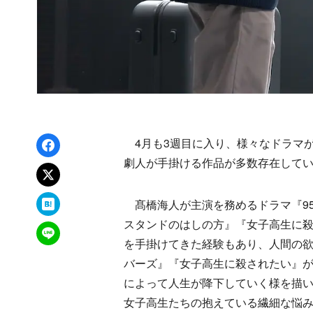
Facebookでシェア
4月も3週目に入り、様々なドラマ
劇人が手掛ける作品が多数存在して
xでポスト
はてなブックマーク
髙橋海人が主演を務めるドラマ『9
スタンドのはしの方』『女子高生に
LINEで送る
を手掛けてきた経験もあり、人間の
バーズ』『女子高生に殺されたい』
によって人生が降下していく様を描
女子高生たちの抱えている繊細な悩