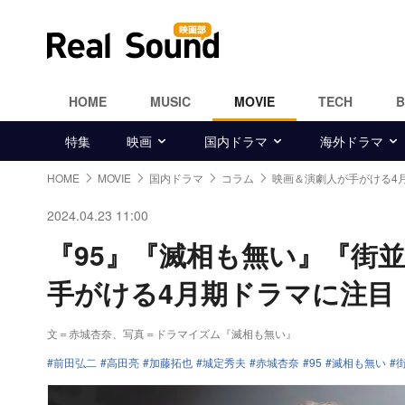
HOME
MUSIC
MOVIE
TECH
特集
映画
国内ドラマ
海外ドラマ
HOME
MOVIE
国内ドラマ
コラム
映画＆演劇人が手がける4
2024.04.23 11:00
『95』『滅相も無い』『街
手がける4月期ドラマに注目
文＝赤城杏奈
、写真＝ドラマイズム『滅相も無い』
前田弘二
高田亮
加藤拓也
城定秀夫
赤城杏奈
95
滅相も無い