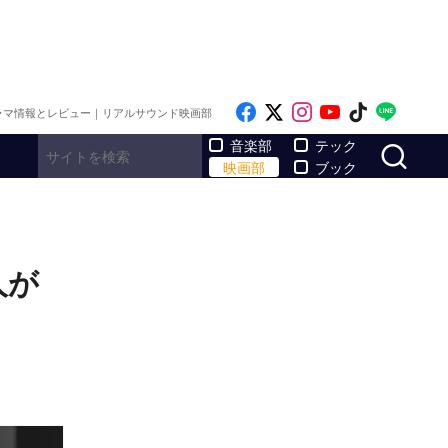
Like on Facebook
Follow on x
Follow on Inst
Follow on Y
Follow on
Follo
ラマ情報とレビュー｜リアルサウンド映画部
サ
音楽部
テック
映画部
ブック
人が