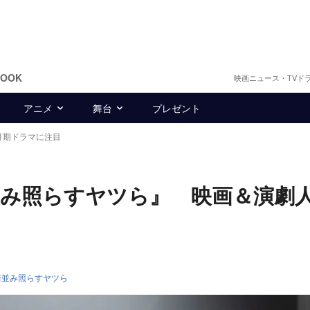
BOOK
映画ニュース・TVド
アニメ
舞台
プレゼント
月期ドラマに注目
並み照らすヤツら』 映画＆演劇
街並み照らすヤツら