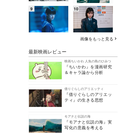
画像をもっと見る
最新映画レビュー
映画ちいかわ 人魚の島のひみつ
『ちいかわ』を漫画研究
＆キャラ論から分析
借りぐらしのアリエッティ
『借りぐらしのアリエッ
ティ』の生きる思想
モアナと伝説の海
『モアナと伝説の海』実
写化の意義を考える