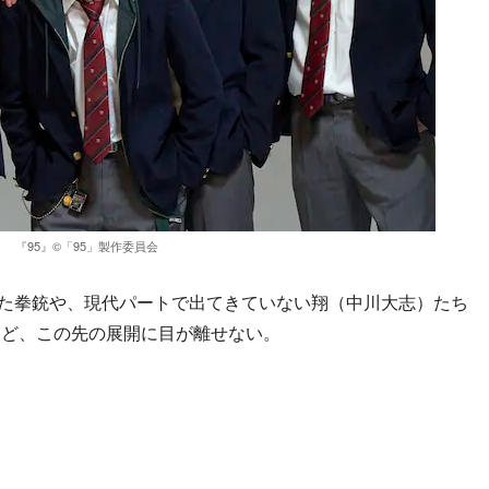
『95』©︎「95」製作委員会
た拳銃や、現代パートで出てきていない翔（中川大志）たち
など、この先の展開に目が離せない。