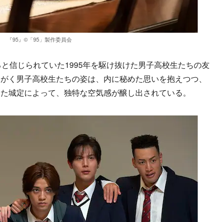
『95』©︎「95」製作委員会
と信じられていた1995年を駆け抜けた男子高校生たちの友
もがく男子高校生たちの姿は、内に秘めた思いを抱えつつ、
きた城定によって、独特な空気感が醸し出されている。