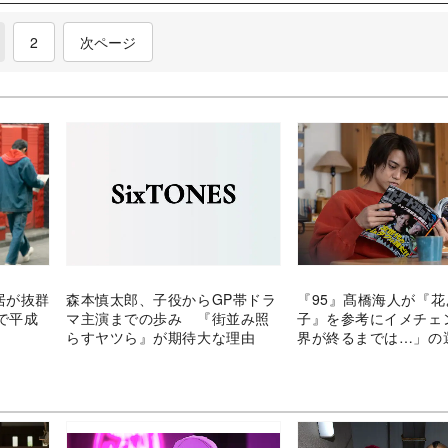
current)
2
次ページ
居が抜群
森本慎太郎、子役からGP帯ドラ
『95』髙橋海人が『花
で平成
マ主演までの歩み 『街並み照
子』を参考にイメチェ
らすヤツら』が期待大な理由
界が終るまでは…」の
手