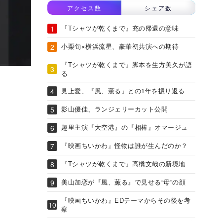
アクセス数
シェア数
『Tシャツが乾くまで』充の帰還の意味
小栗旬×横浜流星、豪華初共演への期待
『Tシャツが乾くまで』脚本を生方美久が語
る
見上愛、『風、薫る』との1年を振り返る
影山優佳、ランジェリーカット公開
趣里主演『大空港』の『相棒』オマージュ
『映画ちいかわ』怪物は誰が生んだのか？
『Tシャツが乾くまで』高橋文哉の新境地
美山加恋が『風、薫る』で見せる“母”の顔
『映画ちいかわ』EDテーマからその後を考
察