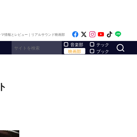
Like on Facebook
Follow on x
Follow on Inst
Follow on Y
Follow on
Follo
ラマ情報とレビュー｜リアルサウンド映画部
サ
音楽部
テック
映画部
ブック
ト