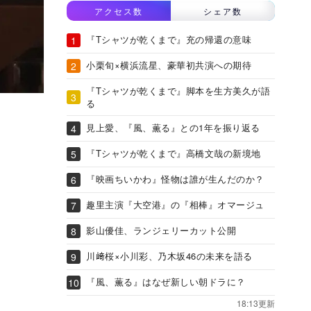
アクセス数
シェア数
『Tシャツが乾くまで』充の帰還の意味
小栗旬×横浜流星、豪華初共演への期待
『Tシャツが乾くまで』脚本を生方美久が語
る
見上愛、『風、薫る』との1年を振り返る
『Tシャツが乾くまで』高橋文哉の新境地
『映画ちいかわ』怪物は誰が生んだのか？
趣里主演『大空港』の『相棒』オマージュ
影山優佳、ランジェリーカット公開
川﨑桜×小川彩、乃木坂46の未来を語る
『風、薫る』はなぜ新しい朝ドラに？
18:13更新