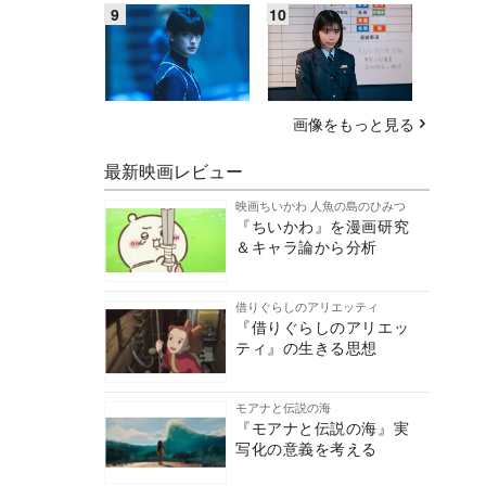
画像をもっと見る
最新映画レビュー
映画ちいかわ 人魚の島のひみつ
『ちいかわ』を漫画研究
＆キャラ論から分析
借りぐらしのアリエッティ
『借りぐらしのアリエッ
ティ』の生きる思想
モアナと伝説の海
『モアナと伝説の海』実
写化の意義を考える