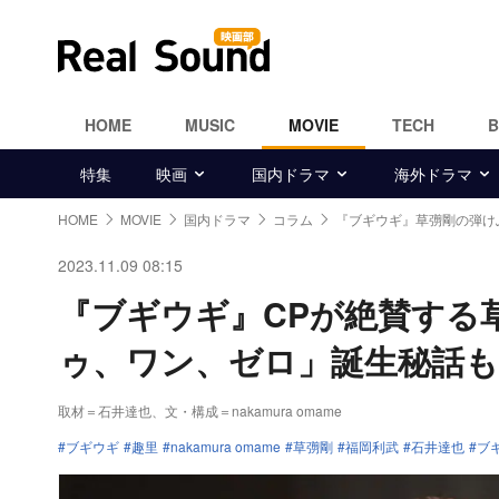
HOME
MUSIC
MOVIE
TECH
特集
映画
国内ドラマ
海外ドラマ
HOME
MOVIE
国内ドラマ
コラム
『ブギウギ』草彅剛の弾け
2023.11.09 08:15
『ブギウギ』CPが絶賛する
ゥ、ワン、ゼロ」誕生秘話も
取材＝石井達也
、
文・構成＝nakamura omame
ブギウギ
趣里
nakamura omame
草彅剛
福岡利武
石井達也
ブ