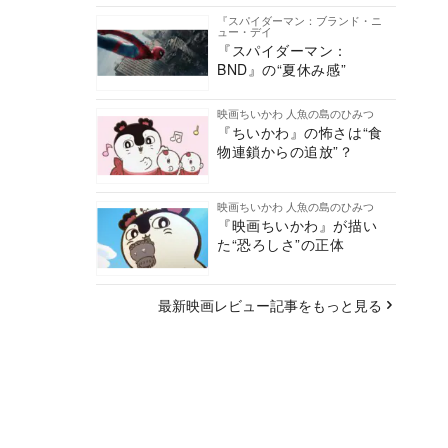
『スパイダーマン：ブランド・ニ
ュー・デイ
『スパイダーマン：
BND』の“夏休み感”
映画ちいかわ 人魚の島のひみつ
『ちいかわ』の怖さは“食
物連鎖からの追放”？
映画ちいかわ 人魚の島のひみつ
『映画ちいかわ』が描い
た“恐ろしさ”の正体
最新映画レビュー記事をもっと見る