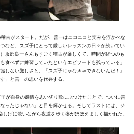
の稽古がスタート。だが、善一はニコニコと笑みを浮かべな
放つなど、スズ子にとって厳しいレッスンの日々が続いてい
た）服部良一さんもすごく稽古が厳しくて、時間が経つのも
飯も食べずに練習していたというエピソードも残っている」
妥協しない厳しさと、『スズ子じゃなきゃできないんだ！』
です」と善一の思いを代弁する。
ズ子が自身の感情を思い切り歌にぶつけたことで、ついに善
くなったじゃない」と目を輝かせる。そしてラストには、ジ
楽しげに歌いながら夜道を歩く姿がほほえましく描かれた。