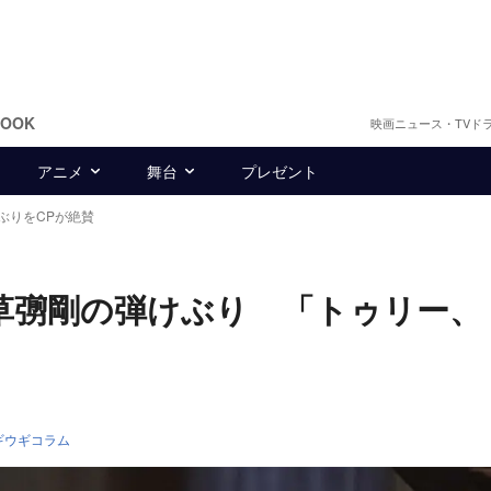
BOOK
映画ニュース・TVド
アニメ
舞台
プレゼント
ぶりをCPが絶賛
草彅剛の弾けぶり 「トゥリー、
ギウギコラム