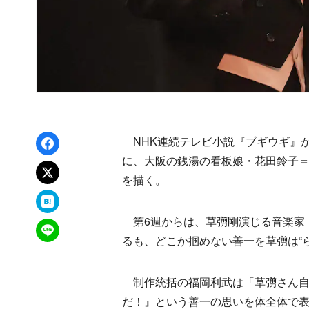
Facebookでシェア
NHK連続テレビ小説『ブギウギ』が
に、大阪の銭湯の看板娘・花田鈴子
xでポスト
を描く。
はてなブックマーク
第6週からは、草彅剛演じる音楽家
LINEで送る
るも、どこか掴めない善一を草彅は“
制作統括の福岡利武は「草彅さん自
だ！』という善一の思いを体全体で