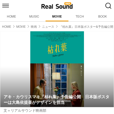
HOME
MUSIC
MOVIE
TECH
BOOK
HOME
MOVIE
映画
ニュース
『枯れ葉』日本版ポスター&予告編公開
アキ・カウリスマキ『枯れ葉』予告編公開 日本版ポスタ
ーは大島依提亜がデザインを担当
文＝リアルサウンド映画部