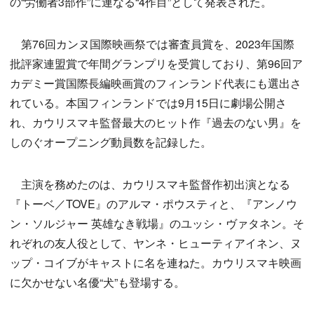
の“労働者3部作”に連なる“4作目”として発表された。
第76回カンヌ国際映画祭では審査員賞を、2023年国際
批評家連盟賞で年間グランプリを受賞しており、第96回ア
カデミー賞国際長編映画賞のフィンランド代表にも選出さ
れている。本国フィンランドでは9月15日に劇場公開さ
れ、カウリスマキ監督最大のヒット作『過去のない男』を
しのぐオープニング動員数を記録した。
主演を務めたのは、カウリスマキ監督作初出演となる
『トーベ／TOVE』のアルマ・ポウスティと、『アンノウ
ン・ソルジャー 英雄なき戦場』のユッシ・ヴァタネン。そ
れぞれの友人役として、ヤンネ・ヒューティアイネン、ヌ
ップ・コイブがキャストに名を連ねた。カウリスマキ映画
に欠かせない名優“犬”も登場する。