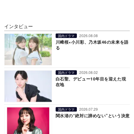
インタビュー
2026.08.08
国内ドラマ
川﨑桜×小川彩、乃木坂46の未来を語
る
2026.08.02
国内ドラマ
白石聖、デビュー10年目を迎えた現
在地
2026.07.29
国内ドラマ
関水渚の“絶対に諦めない”という決意