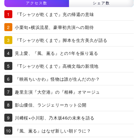
アクセス数
シェア数
『Tシャツが乾くまで』充の帰還の意味
小栗旬×横浜流星、豪華初共演への期待
『Tシャツが乾くまで』脚本を生方美久が語る
見上愛、『風、薫る』との1年を振り返る
『Tシャツが乾くまで』高橋文哉の新境地
『映画ちいかわ』怪物は誰が生んだのか？
趣里主演『大空港』の『相棒』オマージュ
影山優佳、ランジェリーカット公開
川﨑桜×小川彩、乃木坂46の未来を語る
『風、薫る』はなぜ新しい朝ドラに？