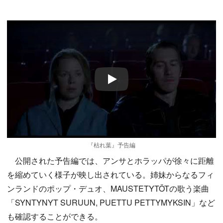
Play
『枯れ葉』予告編
公開された予告編では、アンサとホラッパが徐々に距離
を縮めていく様子が映し出されている。姉妹からなるフィ
ンランドのポップ・デュオ、MAUSTETYTÖTの歌う楽曲
「SYNTYNYT SURUUN, PUETTU PETTYMYKSIN」など
も確認することができる。