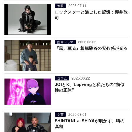
2026.07.11
連載
ロックスターと過ごした記憶：櫻井敦
司
2026.08.05
国内ドラマ
『風、薫る』板橋駿谷の安心感が光る
2025.06.22
コラム
JOIとK、Lapwingと私たちの“類似
性の正体”
2025.08.01
文芸
SHINTANI × ISHIYAが明かす、噂の
真相