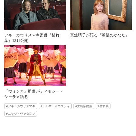
アキ・カウリスマキ監督『枯れ
真舘晴子が語る『希望のかなた』
葉』12月公開
『ウォンカ』監督がティモシー・
シャラメ語る
アキ・カウリスマキ
アルマ・ポウスティ
大島依提亜
枯れ葉
ユッシ・ヴァタネン