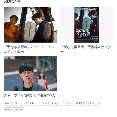
関連記事
『聖なる復讐者』パク・ジニョン
『聖なる復讐者』予告編＆ポスタ
コメント動画
ー
チャ・ウヌら"演技ドル"注目の6人
キム・ヨンミン
キム・ソンス
パク・ジニョン
GOT7
ヨシン
聖なる復讐者