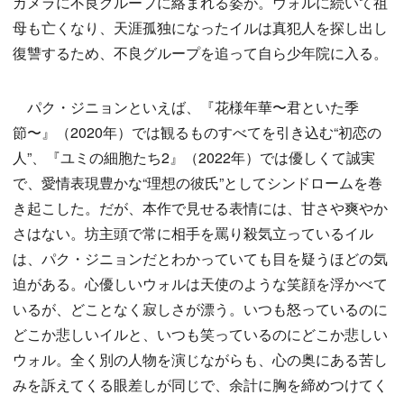
カメラに不良グループに絡まれる姿が。ウォルに続いて祖
母も亡くなり、天涯孤独になったイルは真犯人を探し出し
復讐するため、不良グループを追って自ら少年院に入る。
パク・ジニョンといえば、『花様年華〜君といた季
節〜』（2020年）では観るものすべてを引き込む“初恋の
人”、『ユミの細胞たち2』（2022年）では優しくて誠実
で、愛情表現豊かな“理想の彼氏”としてシンドロームを巻
き起こした。だが、本作で見せる表情には、甘さや爽やか
さはない。坊主頭で常に相手を罵り殺気立っているイル
は、パク・ジニョンだとわかっていても目を疑うほどの気
迫がある。心優しいウォルは天使のような笑顔を浮かべて
いるが、どことなく寂しさが漂う。いつも怒っているのに
どこか悲しいイルと、いつも笑っているのにどこか悲しい
ウォル。全く別の人物を演じながらも、心の奥にある苦し
みを訴えてくる眼差しが同じで、余計に胸を締めつけてく