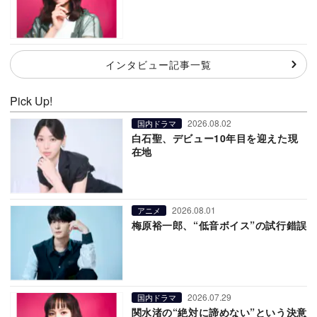
インタビュー記事一覧
Pick Up!
2026.08.02
国内ドラマ
白石聖、デビュー10年目を迎えた現
在地
2026.08.01
アニメ
梅原裕一郎、“低音ボイス”の試行錯誤
2026.07.29
国内ドラマ
関水渚の“絶対に諦めない”という決意