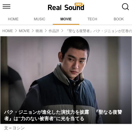
HOME
MUSIC
MOVIE
TECH
BOOK
HOME
MOVIE
映画
作品評
『聖なる復讐者』パク・ジニョンが圧巻
パク・ジニョンが進化した演技力を披露 『聖なる復讐
者』は“力のない被害者”に光を当てる
文＝ヨシン