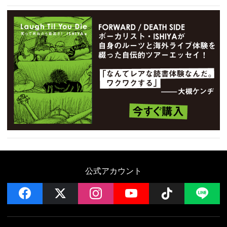
公式アカウント
facebook
x
instagram
YouTube
Follow on 
LI