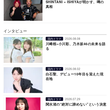
SHINTANI × ISHIYAが明かす、噂の
真相
インタビュー
2026.08.08
国内ドラマ
川﨑桜×小川彩、乃木坂46の未来を語
る
2026.08.02
国内ドラマ
白石聖、デビュー10年目を迎えた現
在地
2026.07.29
国内ドラマ
関水渚の“絶対に諦めない”という決意