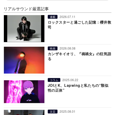
リアルサウンド厳選記事
2026.07.11
連載
ロックスターと過ごした記憶：櫻井敦
司
2026.08.08
映画
カンザキイオリ、『禍禍女』の狂気語
る
2025.06.22
コラム
JOIとK、Lapwingと私たちの“類似
性の正体”
2025.08.01
文芸