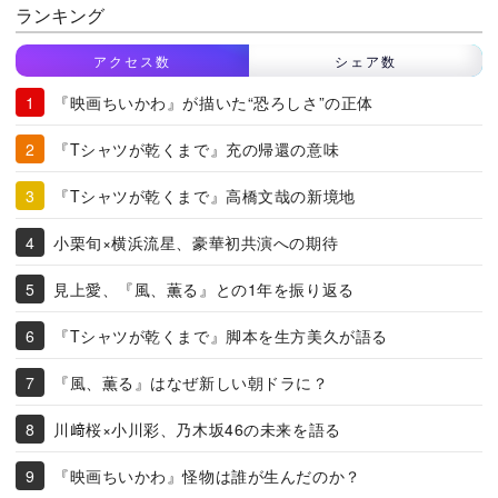
ランキング
アクセス数
シェア数
『映画ちいかわ』が描いた“恐ろしさ”の正体
『Tシャツが乾くまで』充の帰還の意味
『Tシャツが乾くまで』高橋文哉の新境地
小栗旬×横浜流星、豪華初共演への期待
見上愛、『風、薫る』との1年を振り返る
『Tシャツが乾くまで』脚本を生方美久が語る
『風、薫る』はなぜ新しい朝ドラに？
川﨑桜×小川彩、乃木坂46の未来を語る
『映画ちいかわ』怪物は誰が生んだのか？