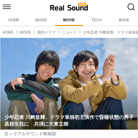
HOME
MUSIC
MOVIE
TECH
BOOK
HOME
MOVIE
国内ドラマ
ニュース
少年忍者 川﨑皇輝、ドラマ単独
少年忍者 川﨑皇輝、ドラマ単独初主演作で昏睡状態の男子
高校生役に 共演に大東立樹
文＝リアルサウンド映画部