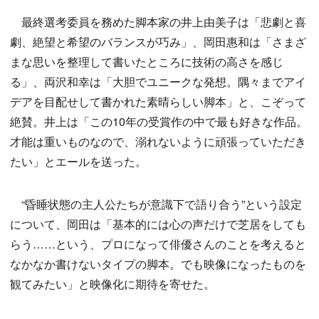
最終選考委員を務めた脚本家の井上由美子は「悲劇と喜
劇、絶望と希望のバランスが巧み」、岡田惠和は「さまざ
まな思いを整理して書いたところに技術の高さを感じ
る」、両沢和幸は「大胆でユニークな発想。隅々までアイ
デアを目配せして書かれた素晴らしい脚本」と、こぞって
絶賛。井上は「この10年の受賞作の中で最も好きな作品。
才能は重いものなので、溺れないように頑張っていただき
たい」とエールを送った。
“昏睡状態の主人公たちが意識下で語り合う”という設定
について、岡田は「基本的には心の声だけで芝居をしても
らう……という、プロになって俳優さんのことを考えると
なかなか書けないタイプの脚本。でも映像になったものを
観てみたい」と映像化に期待を寄せた。