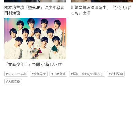
橋本涼主演『墜落JK』に少年忍者
川﨑皇輝＆深田竜生、『ひとりぼ
田村海琉
っち』出演
『文豪少年！』で開く“新しい扉”
ジャニーズJr.
少年忍者
川﨑皇輝
拝啓、奇妙なお隣さま
若杉栞南
大東立樹