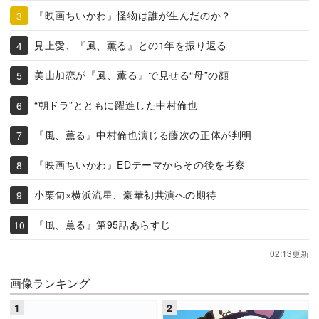
『映画ちいかわ』怪物は誰が生んだのか？
見上愛、『風、薫る』との1年を振り返る
美山加恋が『風、薫る』で見せる“母”の顔
“朝ドラ”とともに躍進した中村倫也
『風、薫る』中村倫也演じる藤次の正体が判明
『映画ちいかわ』EDテーマからその後を考察
小栗旬×横浜流星、豪華初共演への期待
『風、薫る』第95話あらすじ
02:13更新
画像ランキング