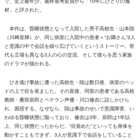
で、史上最年少。最終選考委員から「10年にひとりの逸
材」と評された。
本作は、昏睡状態となって入院した男子高校生・山本陸
（川﨑皇輝）が、同じ病室に入院中の患者＝“お隣さん”2人
と意識の中で会話を繰り広げていくというストーリー。世
代も立場も異なる3人の心の交流、そして彼らを思う家族
のドラマが描かれる。
ひき逃げ事故に遭った高校生・陸は数日後、病室のベッ
ドの上で目を覚ました。その直後、同室の患者である高校
教師・桑部辰郎とベテラン声優・川口修吉に話しかけら
れ、困惑する。なぜなら、陸は事故のせいで意識障害、い
わゆる昏睡状態に陥っており、修吉は3年、辰郎は1年以
上、同じ状態だったからだ。“目覚めた”といっても身体を
動かすこともできず、3人が意識下で会話をしていること