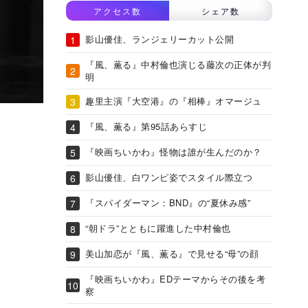
アクセス数
シェア数
影山優佳、ランジェリーカット公開
『風、薫る』中村倫也演じる藤次の正体が判
明
趣里主演『大空港』の『相棒』オマージュ
『風、薫る』第95話あらすじ
『映画ちいかわ』怪物は誰が生んだのか？
影山優佳、白ワンピ姿でスタイル際立つ
『スパイダーマン：BND』の“夏休み感”
“朝ドラ”とともに躍進した中村倫也
美山加恋が『風、薫る』で見せる“母”の顔
『映画ちいかわ』EDテーマからその後を考
察