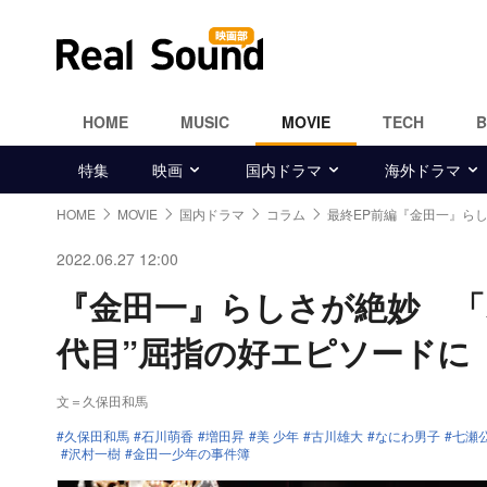
HOME
MUSIC
MOVIE
TECH
特集
映画
国内ドラマ
海外ドラマ
HOME
MOVIE
国内ドラマ
コラム
最終EP前編『金田一』ら
2022.06.27 12:00
『金田一』らしさが絶妙 「
代目”屈指の好エピソードに
文＝久保田和馬
久保田和馬
石川萌香
増田昇
美 少年
古川雄大
なにわ男子
七瀬
沢村一樹
金田一少年の事件簿