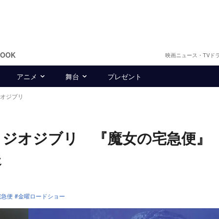
BOOK
映画ニュース・TVド
アニメ
舞台
プレゼント
ジオジブリ
タジオジブリ 『魔女の宅急便』
送
宅急便
金曜ロードショー