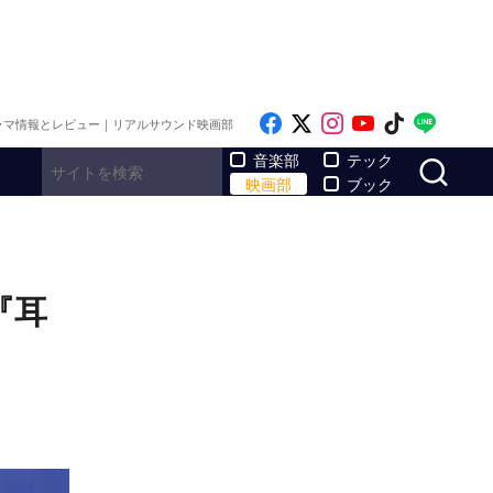
Like on Facebook
Follow on x
Follow on Inst
Follow on Y
Follow on
Follo
ラマ情報とレビュー｜リアルサウンド映画部
サ
音楽部
テック
映画部
ブック
『耳