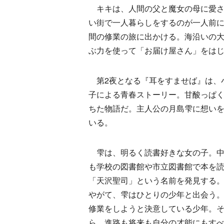
キキは、人間の父と魔女の母に愛さ
い街で一人暮らしをするのが一人前に
間の修業の旅に出かける。海沿いの
ぶ力を使って「お届け屋さん」をは
第2夜となる『耳をすませば』は、
子による青春ストーリー。甘酸っぱ
ちた物語だ。主人公の月島雫に想い
いる。
雫は、明るく読書好きな女の子。中
も学校の図書館や市立図書館で本を
「天沢聖司」という名前を発見する
やがて、雫はひとりの少年と出会う
修業をしようと決意している少年。
ら、進路も将来も自分の才能にもす