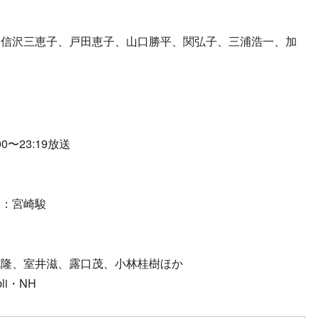
、信沢三恵子、戸田恵子、山口勝平、関弘子、三浦浩一、加
〜23:19放送
テ：宮崎駿
花隆、室井滋、露口茂、小林桂樹ほか
bli・NH