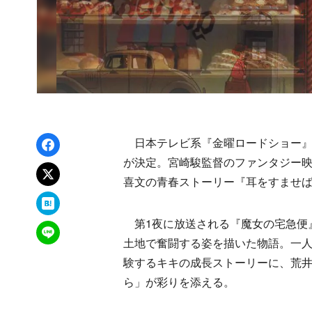
Facebookでシェア
日本テレビ系『金曜ロードショー』
が決定。宮崎駿監督のファンタジー映
xでポスト
喜文の青春ストーリー『耳をすませば
はてなブックマーク
第1夜に放送される『魔女の宅急便』
LINEで送る
土地で奮闘する姿を描いた物語。一
験するキキの成長ストーリーに、荒
ら」が彩りを添える。