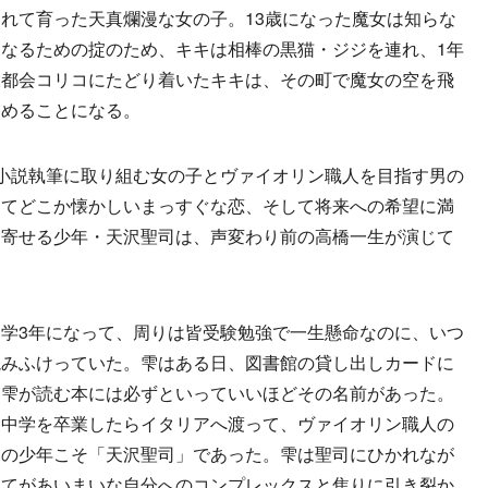
れて育った天真爛漫な女の子。13歳になった魔女は知らな
なるための掟のため、キキは相棒の黒猫・ジジを連れ、1年
大都会コリコにたどり着いたキキは、その町で魔女の空を飛
じめることになる。
小説執筆に取り組む女の子とヴァイオリン職人を目指す男の
くてどこか懐かしいまっすぐな恋、そして将来への希望に満
を寄せる少年・天沢聖司は、声変わり前の高橋一生が演じて
学3年になって、周りは皆受験勉強で一生懸命なのに、いつ
読みふけっていた。雫はある日、図書館の貸し出しカードに
。雫が読む本には必ずといっていいほどその名前があった。
。中学を卒業したらイタリアへ渡って、ヴァイオリン職人の
その少年こそ「天沢聖司」であった。雫は聖司にひかれなが
べてがあいまいな自分へのコンプレックスと焦りに引き裂か