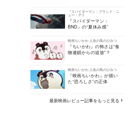
『スパイダーマン：ブランド・ニ
ュー・デイ
『スパイダーマン：
BND』の“夏休み感”
映画ちいかわ 人魚の島のひみつ
『ちいかわ』の怖さは“食
物連鎖からの追放”？
映画ちいかわ 人魚の島のひみつ
『映画ちいかわ』が描い
た“恐ろしさ”の正体
最新映画レビュー記事をもっと見る