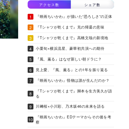
アクセス数
シェア数
『映画ちいかわ』が描いた“恐ろしさ”の正体
『Tシャツが乾くまで』充の帰還の意味
『Tシャツが乾くまで』高橋文哉の新境地
小栗旬×横浜流星、豪華初共演への期待
『風、薫る』はなぜ新しい朝ドラに？
見上愛、『風、薫る』との1年を振り返る
『映画ちいかわ』怪物は誰が生んだのか？
『Tシャツが乾くまで』脚本を生方美久が語
る
川﨑桜×小川彩、乃木坂46の未来を語る
『映画ちいかわ』EDテーマからその後を考
察