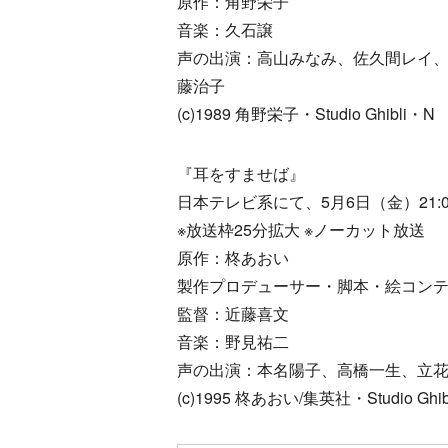
原作：角野栄子
音楽：久石譲
声の出演：高山みなみ、佐久間レイ
藤治子
(c)1989 角野栄子・Studio Ghibli・N
『耳をすませば』
日本テレビ系にて、5月6日（金）21:00
※放送枠25分拡大 ※ノーカット放送
原作：柊あおい
製作プロデューサー・脚本・絵コン
監督：近藤喜文
音楽：野見祐二
声の出演：本名陽子、高橋一生、立
(c)1995 柊あおい/集英社・Studio Ghi