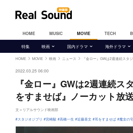
HOME
MUSIC
MOVIE
TECH
特集
映画
国内ドラマ
海外ドラマ
HOME
MOVIE
映画
ニュース
『金ロー』GWは2週連続スタ
2022.03.25 06:00
『金ロー』GWは2週連続ス
をすませば』ノーカット放
文＝リアルサウンド映画部
スタジオジブリ
宮崎駿
高橋一生
近藤喜文
耳をすませば
魔女の