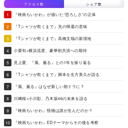
アクセス数
シェア数
『映画ちいかわ』が描いた“恐ろしさ”の正体
『Tシャツが乾くまで』充の帰還の意味
『Tシャツが乾くまで』高橋文哉の新境地
小栗旬×横浜流星、豪華初共演への期待
見上愛、『風、薫る』との1年を振り返る
『Tシャツが乾くまで』脚本を生方美久が語る
『風、薫る』はなぜ新しい朝ドラに？
川﨑桜×小川彩、乃木坂46の未来を語る
『映画ちいかわ』怪物は誰が生んだのか？
『映画ちいかわ』EDテーマからその後を考察