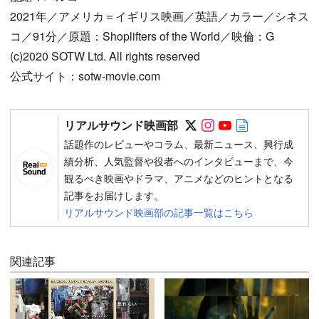
2021年／アメリカ＝イギリス映画／英語／カラー／シネス
コ／91分／原題：Shoplifters of the World／映倫：G
(c)2020 SOTW Ltd. All rights reserved
公式サイト：sotw-movie.com
Follow on SNS
Follow on SNS
Follow on SN
Author web 
リアルサウンド映画部
話題作のレビューやコラム、最新ニュース、興行成
績分析、人気監督や役者へのインタビューまで、今
観るべき映画やドラマ、アニメなどのヒントとなる
記事をお届けします。
リアルサウンド映画部の記事一覧はこちら
関連記事