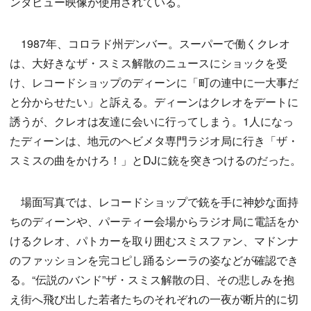
ンタビュー映像が使用されている。
1987年、コロラド州デンバー。スーパーで働くクレオ
は、大好きなザ・スミス解散のニュースにショックを受
け、レコードショップのディーンに「町の連中に一大事だ
と分からせたい」と訴える。ディーンはクレオをデートに
誘うが、クレオは友達に会いに行ってしまう。1人になっ
たディーンは、地元のヘビメタ専門ラジオ局に行き「ザ・
スミスの曲をかけろ！」とDJに銃を突きつけるのだった。
場面写真では、レコードショップで銃を手に神妙な面持
ちのディーンや、パーティー会場からラジオ局に電話をか
けるクレオ、パトカーを取り囲むスミスファン、マドンナ
のファッションを完コピし踊るシーラの姿などが確認でき
る。“伝説のバンド”ザ・スミス解散の日、その悲しみを抱
え街へ飛び出した若者たちのそれぞれの一夜が断片的に切