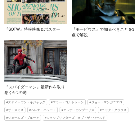
『SOTW』特報映像＆ポスター
『モービウス』で知るべきことを3
点で解説
『スパイダーマン』最新作を取り
巻く6つの噂
スティーヴン・キジャック
エラー・コルトレーン
ジョー・マンガニエロ
ザ・スミス
ヘレナ・ハワード
エレナ・カンプーリス
ニック・クラウス
ジェームズ・ブルーア
ショップリフターズ・オブ・ザ・ワールド