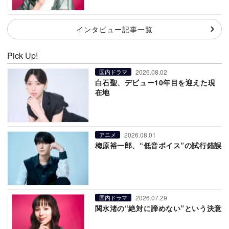
インタビュー記事一覧
Pick Up!
2026.08.02
国内ドラマ
白石聖、デビュー10年目を迎えた現
在地
2026.08.01
アニメ
梅原裕一郎、“低音ボイス”の試行錯誤
2026.07.29
国内ドラマ
関水渚の“絶対に諦めない”という決意