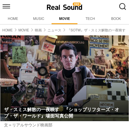
HOME
MUSIC
MOVIE
TECH
BOOK
HOME
MOVIE
映画
ニュース
『SOTW』ザ・スミス解散の一夜映す
ザ・スミス解散の一夜映す 『ショップリフターズ・オ
ブ・ザ・ワールド』場面写真公開
文＝リアルサウンド映画部