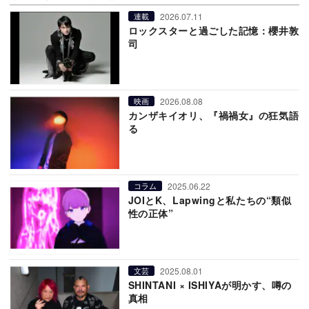
2026.07.11
連載
ロックスターと過ごした記憶：櫻井敦
司
2026.08.08
映画
カンザキイオリ、『禍禍女』の狂気語
る
2025.06.22
コラム
JOIとK、Lapwingと私たちの“類似
性の正体”
2025.08.01
文芸
SHINTANI × ISHIYAが明かす、噂の
真相