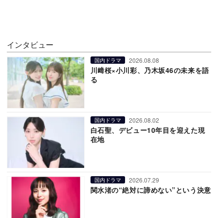
インタビュー
2026.08.08
国内ドラマ
川﨑桜×小川彩、乃木坂46の未来を語
る
2026.08.02
国内ドラマ
白石聖、デビュー10年目を迎えた現
在地
2026.07.29
国内ドラマ
関水渚の“絶対に諦めない”という決意