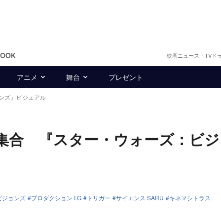
BOOK
映画ニュース・TVド
アニメ
舞台
プレゼント
ンズ』ビジュアル
集合 『スター・ウォーズ：ビジ
ビジョンズ
プロダクション I.G
トリガー
サイエンス SARU
キネマシトラス