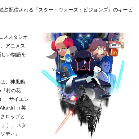
独占配信される『スター・ウォーズ：ビジョンズ』のキービ
ニメスタジオ
を、アニメス
新しい物語を
は、神風動
の『村の花
題）』）、サイエン
akiri （英
うさロップと
題）』）、スタ
プソディ』