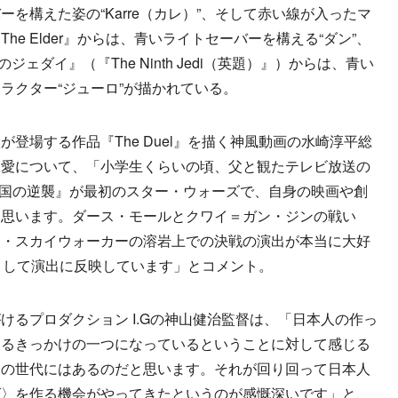
を構えた姿の“Karre（カレ）”、そして赤い線が入ったマ
e Elder』からは、青いライトセーバーを構える“ダン”、
ジェダイ』（『The Ninth Jedi（英題）』）からは、青い
ラクター“ジューロ”が描かれている。
場する作品『The Duel』を描く神風動画の水崎淳平総
』愛について、「小学生くらいの頃、父と観たテレビ放送の
帝国の逆襲』が最初のスター・ウォーズで、自身の映画や創
と思います。ダース・モールとクワイ＝ガン・ジンの戦い
ン・スカイウォーカーの溶岩上での決戦の演出が本当に大好
ジュとして演出に反映しています」とコメント。
るプロダクション I.Gの神山健治監督は、「日本人の作っ
するきっかけの一つになっているということに対して感じる
らの世代にはあるのだと思います。それが回り回って日本人
ズ〉を作る機会がやってきたというのが感慨深いです」と、