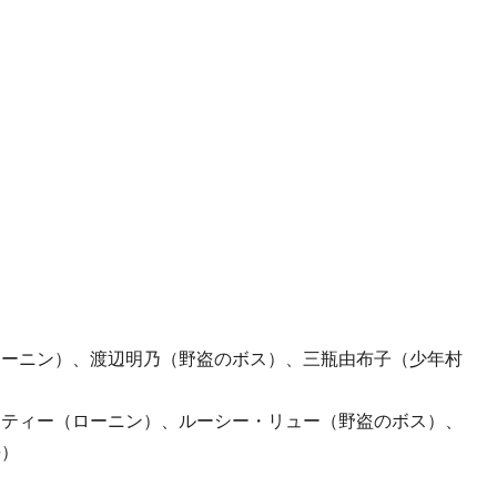
ローニン）、渡辺明乃（野盗のボス）、三瓶由布子（少年村
・ティー（ローニン）、ルーシー・リュー（野盗のボス）、
長）