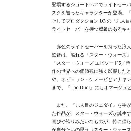
登場するショートヘアでライトセーバー
スクを被ったキャラクターが登場。『Th
そしてプロダクション I.G の『九人目の
ライトセーバーを持つ威厳のあるキャ
赤色のライトセーバーを持った浪人が登
監督は、溢れる『スター・ウォーズ
『スター・ウォーズ エピソード5／
作の世界への価値観に強く影響した
や、オビ＝ワン・ケノービとアナキ
きで、『The Duel』にもオマー
また、『九人目のジェダイ』を手がけ
た作品が、スター・ウォーズが誕生
喜びや誇りみたいなものが、特に僕
が自分たちの思う〈スター・ウォー