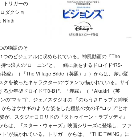
』）、トリガーの
、プロダクショ
inth
つの物語のそ
1つのビジュアルに収められている。神風動画の『The
持つ浪人の“ローニン”と、一緒に旅をするドロイド“R5-
』（『The Village Bride（英題）』）からは、赤い髪
スクを被ったキャラクターの“ヴァン”が描かれている。サイ
る少年型ドロイド“T0-B1”、『赤霧』（『Akakiri （英
ンの“マサゴ”、ジェノスタジオの 『のらうさロップと緋桜
題）』）からはウサギのような姿をした種族の女の子“ロップ”とオ
”の姿が。スタジオコロリドの『タトゥイーン・ラプソディ』
英題）』）からは、『スター・ウォーズ』映画シリーズに登場し、ファ
ト”が描かれている。トリガーからは、『THE TWINS』に