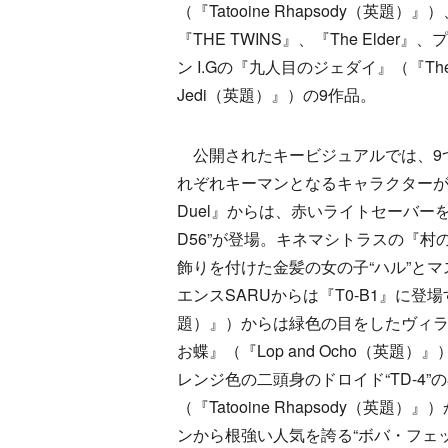
（『Tatooine Rhapsody（英題）
『THE TWINS』、『The Elder』
ン I.Gの『九人目のジェダイ』（『The N
Jedi（英題）』）の9作品。
公開されたキービジュアルでは、9
れぞれキーマンとなるキャラクターが
Duel』からは、赤いライトセーバーを
D56”が登場。キネマシトラスの『村の花嫁
飾りを付けた金髪の女の子“ハル”とマ
エンスSARUからは『T0-B1』に登場す
題）』）からは緑色の目をしたヴィラ
お蝶』（『Lop and Ocho（英
レンジ色の二頭身のドロイド“TD-4
（『Tatooine Rhapsody（
ンから根強い人気を誇る“ボバ・フェッ