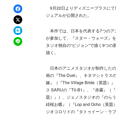
Facebookでシェア
9月22日よりディズニープラスにて
ジュアルが公開された。
xでポスト
はてなブックマーク
本作では、日本を代表する7つのア
が参加して、『スター・ウォーズ』
LINEで送る
タジオ独自の“ビジョン”で描く9つの
描く。
日本のアニメスタジオが制作したの
画の『The Duel』、キネマシトラス
嫁』（『The Village Bride（英
ス SARUの『T0-B1』、『赤霧』（『Ak
題）』）、ジェノスタジオの『のら
緋桜お蝶』（『Lop and Ocho（英
ジオコロリドの『タトゥイーン・ラ