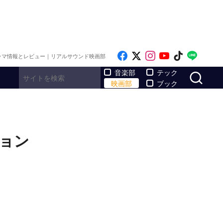
Like on Facebook
Follow on x
Follow on Inst
Follow on Y
Follow on
Follo
ラマ情報とレビュー｜リアルサウンド映画部
サ
音楽部
テック
映画部
ブック
ョン