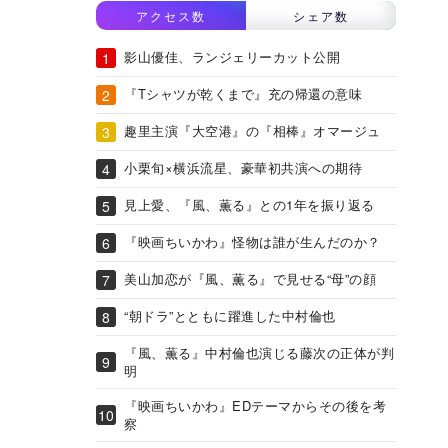
アクセス数
シェア数
影山優佳、ランジェリーカット公開
『Tシャツが乾くまで』充の帰還の意味
趣里主演『大空港』の『相棒』オマージュ
小栗旬×横浜流星、豪華初共演への期待
見上愛、『風、薫る』との1年を振り返る
『映画ちいかわ』怪物は誰が生んだのか？
美山加恋が『風、薫る』で見せる“母”の顔
“朝ドラ”とともに躍進した中村倫也
『風、薫る』中村倫也演じる藤次の正体が判
明
『映画ちいかわ』EDテーマからその後を考
察