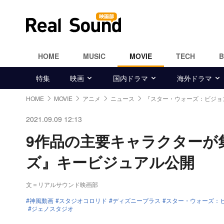
HOME
MUSIC
MOVIE
TECH
特集
映画
国内ドラマ
海外ドラマ
HOME
MOVIE
アニメ
ニュース
『スター・ウォーズ：ビジョ
2021.09.09 12:13
9作品の主要キャラクターが
ズ』キービジュアル公開
文＝リアルサウンド映画部
神風動画
スタジオコロリド
ディズニープラス
スター・ウォーズ：
ジェノスタジオ