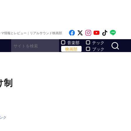
Like on Facebook
Follow on x
Follow on Inst
Follow on Y
Follow on
Follo
ラマ情報とレビュー｜リアルサウンド映画部
サ
音楽部
テック
映画部
ブック
け制
ンク