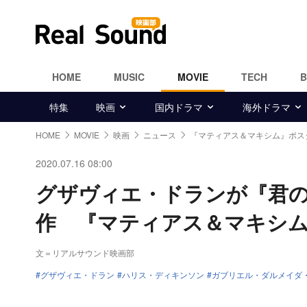
HOME
MUSIC
MOVIE
TECH
特集
映画
国内ドラマ
海外ドラマ
HOME
MOVIE
映画
ニュース
『マティアス＆マキシム』ポス
2020.07.16 08:00
グザヴィエ・ドランが『君
作 『マティアス＆マキシ
文＝リアルサウンド映画部
グザヴィエ・ドラン
ハリス・ディキンソン
ガブリエル・ダルメイダ