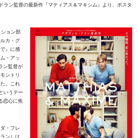
ドラン監督の最新作『マティアス＆マキシム』より、ポスタ
。
ィション部
がルカ・グ
んで』に感
トム・アッ
ラン監督が
郷モントリ
げた。これ
というテー
る恋心に焦
ダ・フレ
ドラン）は