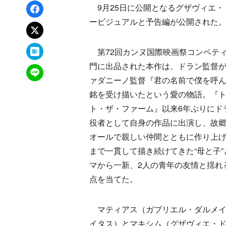
Facebookでシェア
9月25日に公開となるグザヴィエ・
ービジュアルと予告編が公開された
xでポスト
はてなブックマーク
第72回カンヌ国際映画祭コンペテ
門に出品された本作
は、ドラン監督
LINEで送る
ァダニーノ監督『君の名前で僕を呼
銘を受け描いたという愛の物語。『
ト・ザ・ファーム』以来6年ぶりにド
役者として自身の作品に出演し、故
オールで親しい仲間とともに作り上
まで一貫して描き続けてきた“母と子”
マから一新、2人の青年の友情と揺れ
点を当てた。
マティアス（ガブリエル・ダルメイ
イタス）とマキシム（グザヴィエ・