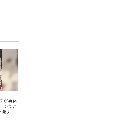
館で“再体
リーンでこ
の魅力