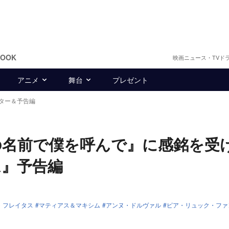
BOOK
映画ニュース・TVド
アニメ
舞台
プレゼント
ター＆予告編
の名前で僕を呼んで』に感銘を受
ム』予告編
・フレイタス
マティアス＆マキシム
アンヌ・ドルヴァル
ピア・リュック・ファ