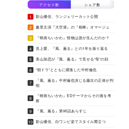
アクセス数
シェア数
影山優佳、ランジェリーカット公開
趣里主演『大空港』の『相棒』オマージュ
『映画ちいかわ』怪物は誰が生んだのか？
見上愛、『風、薫る』との1年を振り返る
美山加恋が『風、薫る』で見せる“母”の顔
“朝ドラ”とともに躍進した中村倫也
『風、薫る』中村倫也演じる藤次の正体が判
明
『映画ちいかわ』EDテーマからその後を考
察
『風、薫る』第95話あらすじ
影山優佳、白ワンピ姿でスタイル際立つ