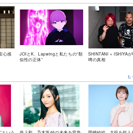
安心感
JOIとK、Lapwingと私たちの“類
SHINTANI × ISHIY
似性の正体”
噂の真相
も
”という
井上和、乃木坂46の未来を背負
岡崎紗絵、大役を担う