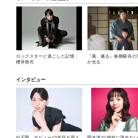
ロックスターと過ごした記憶：
『風、薫る』板橋駿谷の
櫻井敦司
が光る
インタビュー
白石聖、デビュー10年目を迎え
関水渚の“絶対に諦めない