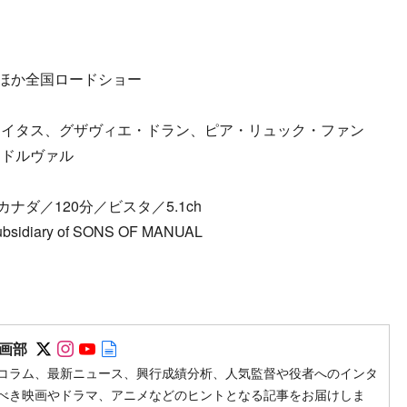
ーほか全国ロードショー
レイタス、グザヴィエ・ドラン、ピア・リュック・ファン
・ドルヴァル
9年／カナダ／120分／ビスタ／5.1ch
ubsidiary of SONS OF MANUAL
Follow on SNS
Follow on SNS
Follow on SNS
Author web site
画部
コラム、最新ニュース、興行成績分析、人気監督や役者へのインタ
べき映画やドラマ、アニメなどのヒントとなる記事をお届けしま