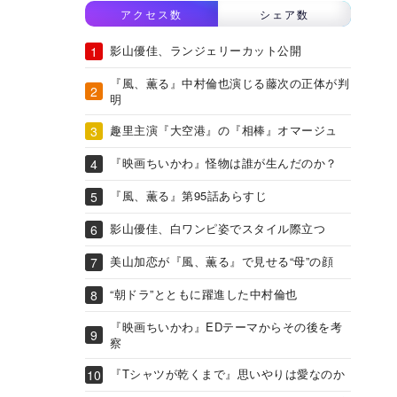
アクセス数
シェア数
影山優佳、ランジェリーカット公開
『風、薫る』中村倫也演じる藤次の正体が判
明
趣里主演『大空港』の『相棒』オマージュ
『映画ちいかわ』怪物は誰が生んだのか？
『風、薫る』第95話あらすじ
影山優佳、白ワンピ姿でスタイル際立つ
美山加恋が『風、薫る』で見せる“母”の顔
“朝ドラ”とともに躍進した中村倫也
『映画ちいかわ』EDテーマからその後を考
察
『Tシャツが乾くまで』思いやりは愛なのか