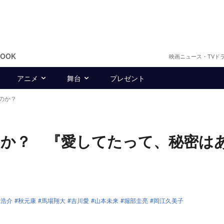
BOOK
映画ニュース・TVド
アニメ
舞台
プレゼント
のか？
のか？ 『愛してたって、秘密は
木浩介
秋元康
馬場翔大
吉川愛
山本未来
堀部圭亮
岡江久美子