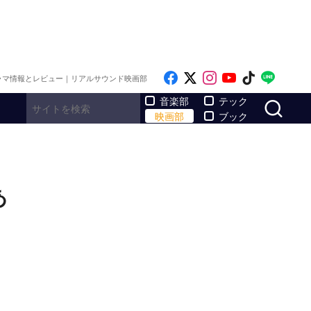
Like on Facebook
Follow on x
Follow on Inst
Follow on Y
Follow on
Follo
ラマ情報とレビュー｜リアルサウンド映画部
サ
音楽部
テック
映画部
ブック
あ