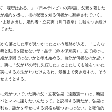
て、秘密はある。』（日本テレビ）の第3話。父親を殺した
）が婚約を機に、彼の秘密を知る何者かに翻弄されていく。
いよ動き出し、婚約者・立花爽（川口春奈）に嘘をつき続け
ってきた。
崖から落とした車が見つかったという連絡が入る。「こんな
つ黎と動揺を隠せない母・晶子（鈴木保奈美）。立て続けに
結婚が原因ではないかと考え始める。自分が何者なのか思い
。爽に「父が15の時に失踪した」とまたしても嘘をついた
実にする方法が1つだけあるわ。最後まで突き通すの。そう
かせようとする。
に気がついていた爽の父・立花弘晃（遠藤憲一）は、断固
パパとママに謝りたいんだって」と説得する爽だが、弘晃は
権利も、誰かを幸せにする資格も嘘つきにはない」と確信的