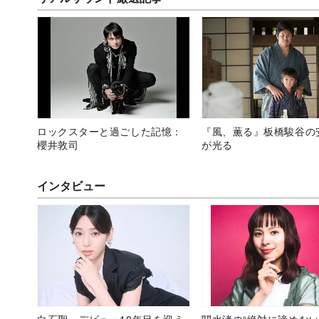
ロックスターと過ごした記憶：
『風、薫る』板橋駿谷の
櫻井敦司
が光る
インタビュー
白石聖、デビュー10年目を迎え
関水渚の“絶対に諦めない