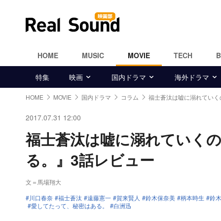
HOME
MUSIC
MOVIE
TECH
特集
映画
国内ドラマ
海外ドラマ
HOME
MOVIE
国内ドラマ
コラム
福士蒼汰は嘘に溺れていく
2017.07.31 12:00
福士蒼汰は嘘に溺れていく
る。』3話レビュー
文＝馬場翔大
川口春奈
福士蒼汰
遠藤憲一
賀来賢人
鈴木保奈美
柄本時生
鈴
愛してたって、秘密はある。
白洲迅