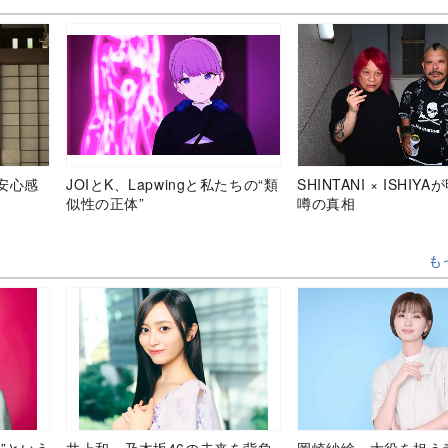
安心感
JOIとK、Lapwingと私たちの“類
SHINTANI × ISHIY
似性の正体”
噂の真相
も
”という
井上和、乃木坂46の未来を背負
岡崎紗絵、大役を担う