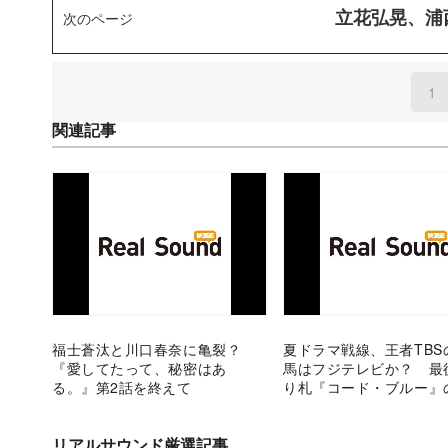
立花弘晃、浦
次のページ
1
(
関連記事
福士蒼汰と川口春奈に亀裂？
夏ドラマ戦線、王者TBS
『愛してたって、秘密はあ
馬はフジテレビか？ 最
る。』第2話を終えて
り札『コード・ブルー』
性
リアルサウンド厳選記事