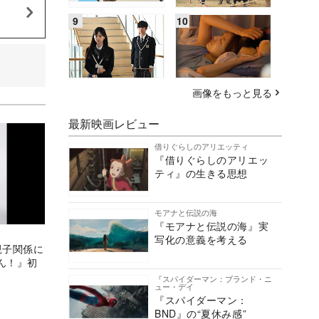
画像をもっと見る
最新映画レビュー
借りぐらしのアリエッティ
『借りぐらしのアリエッ
ティ』の生きる思想
モアナと伝説の海
『モアナと伝説の海』実
写化の意義を考える
親子関係に
ん！』初
『スパイダーマン：ブランド・ニ
ュー・デイ
『スパイダーマン：
BND』の“夏休み感”