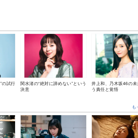
”の試行
関水渚の“絶対に諦めない”という
井上和、乃木坂46の
決意
う責任と覚悟
も