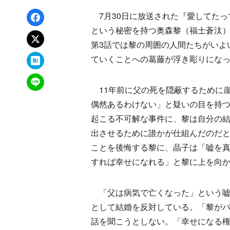
Facebookでシェア
7月30日に放送された『愛してたっ
という秘密を持つ奥森黎（福士蒼汰
xでポスト
第3話では黎の周囲の人間たちがいよ
はてなブックマーク
ていくことへの葛藤が浮き彫りにな
LINEで送る
11年前に父の死を隠蔽するために
偶然あるわけない」と疑いの目を持
起こる不可解な事件に、黎は自分の
出させるために誰かが仕組んだのだと
ことを後悔する黎に、晶子は「嘘を真
すれば幸せになれる」と黎に上を向
「父は病気で亡くなった」という嘘
として結婚を反対している。「黎が
話を聞こうとしない。「幸せになる