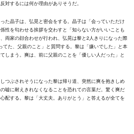
を反対するには何か理由がありそうだ。
った晶子は、弘晃と密会をする。晶子は「会っていただけ
関係性を匂わせる挨拶を交わすと「知らない方がいいことも
、両家の顔合わせが行われ、弘晃は黎と2人きりになった際
ってた、父親のこと」と質問する。黎は「嫌いでした」と本
れてしまう。爽は、前に父親のことを「優しい人だった」と
しつぶされそうになった黎は帰り道、突然に爽を抱きしめ
分の嘘に耐えきれなくなることを恐れての言葉だ。驚く爽だ
と心配する。黎は「大丈夫。ありがとう」と答えるが全てを
。