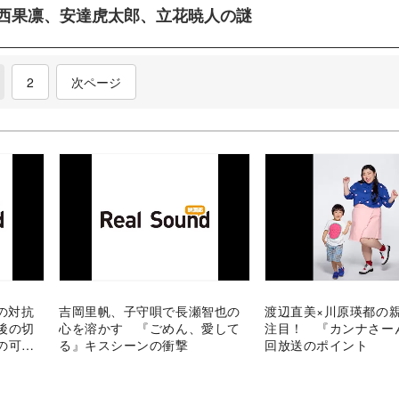
西果凛、安達虎太郎、立花暁人の謎
current)
2
次ページ
の対抗
吉岡里帆、子守唄で長瀬智也の
渡辺直美×川原瑛都の
後の切
心を溶かす 『ごめん、愛して
注目！ 『カンナさー
の可能
る』キスシーンの衝撃
回放送のポイント