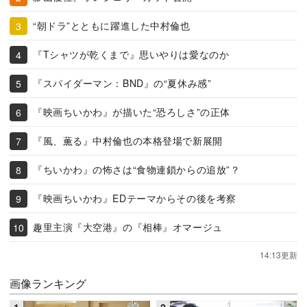
“朝ドラ”とともに躍進した中村倫也
『Tシャツが乾くまで』思いやりは愛なのか
『スパイダーマン：BND』の“夏休み感”
『映画ちいかわ』が描いた“恐ろしさ”の正体
『風、薫る』中村倫也の本格登場で新展開
『ちいかわ』の怖さは“食物連鎖からの追放”？
『映画ちいかわ』EDテーマからその後を考察
趣里主演『大空港』の『相棒』オマージュ
14:13更新
画像ランキング