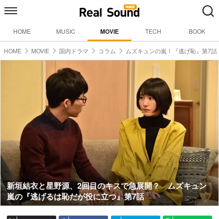
HOME
MUSIC
MOVIE
TECH
BOOK
HOME
MOVIE
国内ドラマ
コラム
ムズキュンの嵐！『逃げ恥』第7話
新垣結衣と星野源、2回目のキスで急展開？ ムズキュン
嵐の『逃げるは恥だが役に立つ』第7話