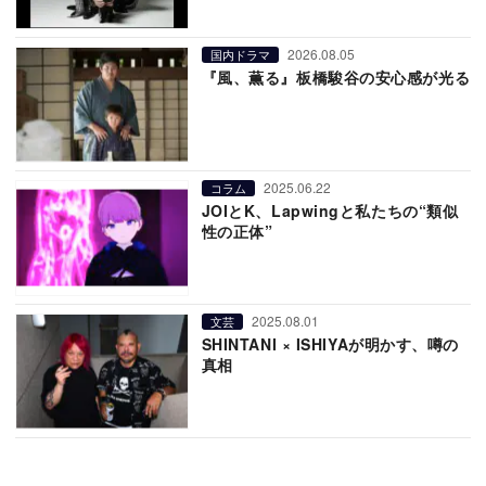
2026.08.05
国内ドラマ
『風、薫る』板橋駿谷の安心感が光る
2025.06.22
コラム
JOIとK、Lapwingと私たちの“類似
性の正体”
2025.08.01
文芸
SHINTANI × ISHIYAが明かす、噂の
真相