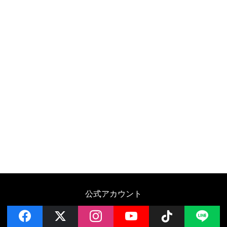
公式アカウント
facebook
x
instagram
YouTube
Follow on 
LI