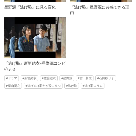
星野源『逃げ恥』に見る変化
『逃げ恥』星野源に共感できる理
由
『逃げ恥』新垣結衣×星野源コンビ
のよさ
ドラマ
新垣結衣
佐藤結衣
星野源
古田新太
石田ゆり子
葉山奨之
逃げるは恥だが役に立つ
逃げ恥
逃げ恥コラム