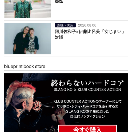
感性
2026.08.06
趣味・実用
阿川佐和子×伊藤比呂美「女じまい」
対談
blueprint book store