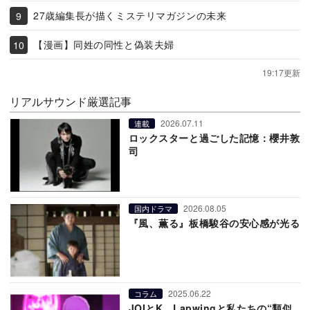
27歳編集長が描くミステリマガジンの未来
【漫画】同姓の同性と偽装夫婦
19:17更新
リアルサウンド厳選記事
2026.07.11
連載
ロックスターと過ごした記憶：櫻井敦
司
2026.08.05
国内ドラマ
『風、薫る』板橋駿谷の安心感が光る
2025.06.22
コラム
JOIとK、Lapwingと私たちの“類似