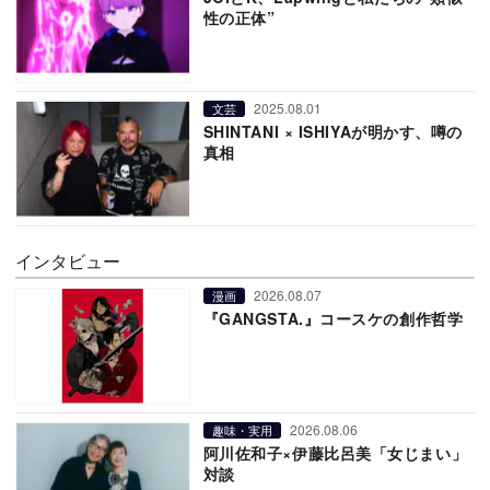
性の正体”
2025.08.01
文芸
SHINTANI × ISHIYAが明かす、噂の
真相
インタビュー
2026.08.07
漫画
『GANGSTA.』コースケの創作哲学
2026.08.06
趣味・実用
阿川佐和子×伊藤比呂美「女じまい」
対談