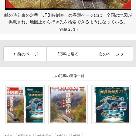
紙の時刻表の定番「JTB 時刻表」の巻頭ページには、全国の地図が
掲載され、地図上から行き先を検索できるようになっている。
（画像 2 / 3 ）
前のページ
記事に戻る
次のページ
この記事の画像一覧
地名
西武鉄道
山内貴範
時刻表
駅名