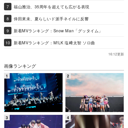
福山雅治、35周年を超えても広がる表現
倖田來未、夏らしいド派手ネイルに反響
新着MVランキング：Snow Man「グッタイム」
新着MVランキング：M!LK 塩﨑太智 ソロ曲
16:12更新
画像ランキング