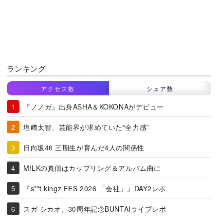
ランキング
アクセス数
シェア数
『ノノガ』出身ASHA＆KOKONAがデビュー
塩﨑太智、芸能界が求めていた“全力感”
日向坂46 三期生が育んだ4人の関係性
M!LKの真価はカップリング＆アルバム曲に
『s**t kingz FES 2026 「会社」』DAY2レポ
スガ シカオ、30周年記念BUNTAIライブレポ