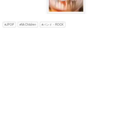
JPOP
Mr.Children
バンド・ROCK