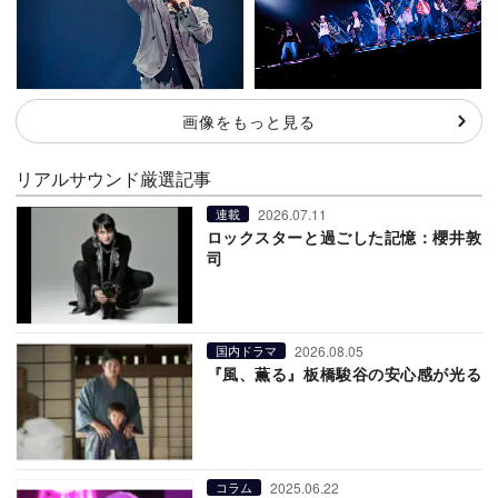
画像をもっと見る
リアルサウンド厳選記事
2026.07.11
連載
ロックスターと過ごした記憶：櫻井敦
司
2026.08.05
国内ドラマ
『風、薫る』板橋駿谷の安心感が光る
2025.06.22
コラム