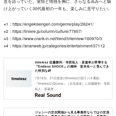
意を語っていた。覚悟と情熱を胸に、さらなる高みへと駆
け上がっていく30代最初の一年も、楽しみに見守りたい。
※1：https://engekisengen.com/genre/play/26241/
※2：https://liniere.jp/column/culture/77857/
※3：https://www.crank-in.net/trend/interview/160970/3
※4：https://ananweb.jp/categories/entertainment/37112
timelesz 佐藤勝利・寺西拓人・原嘉孝が昇華する
『Endless SHOCK』の精神 堂本光一と育んでき
た特別な絆
7月14日、21日放送のtimeleszの冠ラジオ番組
『timeleszのQrzone』（文化放送）に佐藤勝利、寺西
拓人、原嘉孝…
ジェシーの交友関係から見る事務所ならではの交流