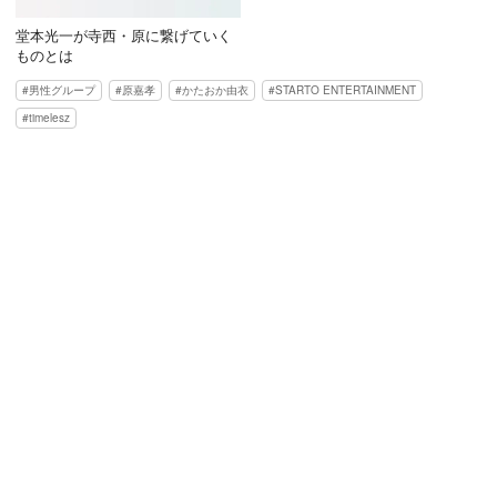
堂本光一が寺西・原に繋げていく
ものとは
男性グループ
原嘉孝
かたおか由衣
STARTO ENTERTAINMENT
timelesz