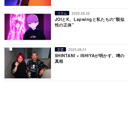
2025.06.22
コラム
JOIとK、Lapwingと私たちの“類似
性の正体”
2025.08.01
文芸
SHINTANI × ISHIYAが明かす、噂の
真相