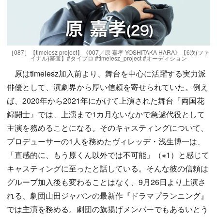
［087］【timelesz project】《007／原 嘉孝 YOSHITAKA HARA》【6次(ファ
イナル)審査】#タイプロ #timelesz_project #オーディション
原はtimelesz加入前より、舞台を中心に活躍する実力派
俳優として、演劇界から厚い信頼を寄せられていた。例え
ば、2020年から2021年にかけて上演された舞台『両国花
錦闘士』では、上演まで1カ月ないなかで急遽代役として
主演を務めることになる。そのキャスティングについて、
プロデューサーの1人を務めたヴィレッヂ・浅生博一は、
「直感的に、もう原くん以外では不可能」（※1）と感じて
キャスティングに至ったと話している。そんな彼の信頼は
グループ加入後も変わることはなく、9月26日より上演さ
れる、劇団山田ジャパンの最新作『ドラマプランニング』
では主演を務める。劇団の旗揚げメンバーでもあるいとう