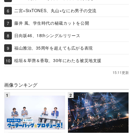
二宮×SixTONES、丸山×なにわ男子の交流
藤井 風、学生時代の秘蔵カットを公開
日向坂46、18thシングルリリース
福山雅治、35周年を超えても広がる表現
稲垣＆草彅＆香取、30年にわたる被災地支援
15:11更新
画像ランキング