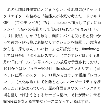
原の活躍は俳優業にとどまらない。菊池風磨がドッキリ
クリエイターを務める『芸能人が本気で考えた！ドッキリ
GP』（フジテレビ系）では、timeleszへ加入してすぐに新
メンバー5名への洗礼として仕掛けられたパイまみれドッ
キリに挑戦。なかでも原は、顔面にパイを受けると勢い余
って後方へ吹っ飛ぶ豪快なリアクションを披露し、共演者
からも「原ちゃん、いいね！」と好評だった。timeleszと
しては冠番組『タイムレスマン』（フジテレビほか）も9
月27日にゴールデン帯スペシャル放送が予定されており、
10月からはレギュラー冠番組『timeleszファミリア』（日
本テレビ系）がスタート。11月からはラジオ番組『レコメ
ン！』（文化放送）にて佐藤とともにパーソナリティを務
めることも決まっている。原の真面目さやストイックさと
場を盛り上げようとするサービス精神。それが勢いに乗る
timeleszを支える重要なピースになっているはずだ。