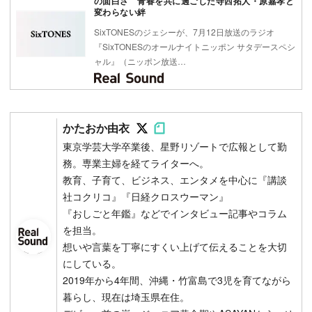
の面白さ 青春を共に過ごした寺西拓人・原嘉孝と
変わらない絆
SixTONESのジェシーが、7月12日放送のラジオ
『SixTONESのオールナイトニッポン サタデースペシ
ャル』（ニッポン放送…
Follow on SNS
Follow on SNS
かたおか由衣
東京学芸大学卒業後、星野リゾートで広報として勤
務。専業主婦を経てライターへ。
教育、子育て、ビジネス、エンタメを中心に『講談
社コクリコ』『日経クロスウーマン』
『おしごと年鑑』などでインタビュー記事やコラム
を担当。
想いや言葉を丁寧にすくい上げて伝えることを大切
にしている。
2019年から4年間、沖縄・竹富島で3児を育てながら
暮らし、現在は埼玉県在住。