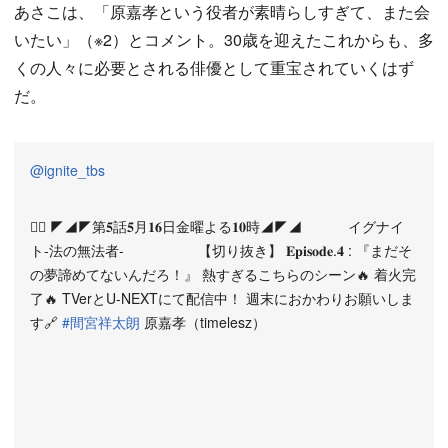
あさこは、「原嘉孝という役者が素晴らしすぎて、また会
いたい」（※2）とコメント。30歳を迎えたこれからも、多
くの人々に必要とされる俳優として重宝されていくはず
だ。
@ignite_tbs
❤️‍🔥 ◤◢◤第𝟓話𝟓月𝟏𝟔日金曜よる𝟏𝟎時◢◤◢ イグナイ
ト-法の無法者- 【切り抜き】 𝐄𝐩𝐢𝐬𝐨𝐝𝐞.𝟒 : 『まだそ
の夢諦めてないんだろ！』 熱すぎるこちらのシーン🔥 着火完
了🔥 TVerとU-NEXTにて配信中！ 週末におかわりお願いしま
す🔗
#間宮祥太朗
原嘉孝（timelesz）