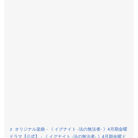
♬ オリジナル楽曲 - 《 イグナイト -法の無法者- 》4月期金曜
ドラマ【公式】 - 《 イグナイト -法の無法者- 》4月期金曜ド