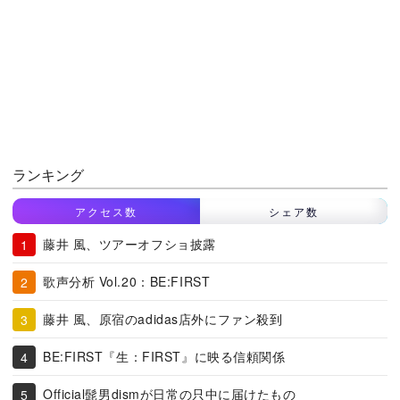
ランキング
アクセス数
シェア数
藤井 風、ツアーオフショ披露
歌声分析 Vol.20：BE:FIRST
藤井 風、原宿のadidas店外にファン殺到
BE:FIRST『生：FIRST』に映る信頼関係
Official髭男dismが日常の只中に届けたもの