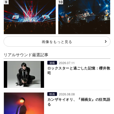
画像をもっと見る
リアルサウンド厳選記事
2026.07.11
連載
ロックスターと過ごした記憶：櫻井敦
司
2026.08.08
映画
カンザキイオリ、『禍禍女』の狂気語
る