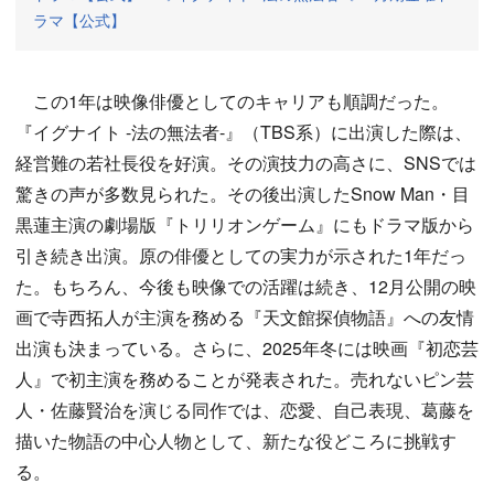
ラマ【公式】
この1年は映像俳優としてのキャリアも順調だった。
『イグナイト -法の無法者-』（TBS系）に出演した際は、
経営難の若社長役を好演。その演技力の高さに、SNSでは
驚きの声が多数見られた。その後出演したSnow Man・目
黒蓮主演の劇場版『トリリオンゲーム』にもドラマ版から
引き続き出演。原の俳優としての実力が示された1年だっ
た。もちろん、今後も映像での活躍は続き、12月公開の映
画で寺西拓人が主演を務める『天文館探偵物語』への友情
出演も決まっている。さらに、2025年冬には映画『初恋芸
人』で初主演を務めることが発表された。売れないピン芸
人・佐藤賢治を演じる同作では、恋愛、自己表現、葛藤を
描いた物語の中心人物として、新たな役どころに挑戦す
る。