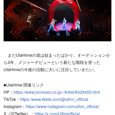
まだUtaHimeの道は始まったばかり。オーディションか
ら2年、メジャーデビューという新たな階段を登った
UtaHimeの今後の活動に大いに注目していきたい。
■UtaHime 関連リンク
HP：
https://www.jvcmusic.co.jp/-/Artist/A028455.html
TikTok：
https://www.tiktok.com/@uthm_official
Instagram：
https://www.instagram.com/uthm_official/
X（旧Twitter）：
https://x.com/Uthmofficial