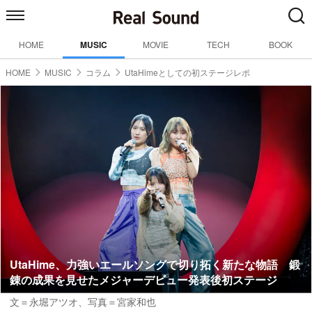
HOME
MUSIC
MOVIE
TECH
BOOK
HOME
MUSIC
コラム
UtaHimeとしての初ステージレポ
UtaHime、力強いエールソングで切り拓く新たな物語 鍛
錬の成果を見せたメジャーデビュー発表後初ステージ
文＝永堀アツオ
、写真＝宮家和也