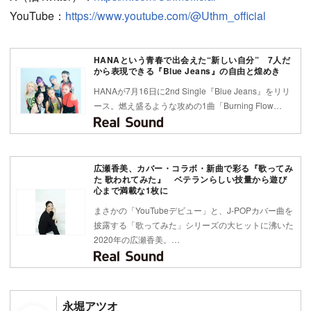
YouTube：
https://www.youtube.com/@Uthm_official
HANAという青春で出会えた“新しい自分” 7人だ
から表現できる『Blue Jeans』の自由と煌めき
HANAが7月16日に2nd Single『Blue Jeans』をリリ
ース。燃え盛るような攻めの1曲「Burning Flow…
広瀬香美、カバー・コラボ・新曲で彩る『歌ってみ
た 歌われてみた』 ベテランらしい技量から遊び
心まで満載な1枚に
まさかの「YouTubeデビュー」と、J-POPカバー曲を
披露する「歌ってみた」シリーズの大ヒットに沸いた
2020年の広瀬香美。…
永堀アツオ