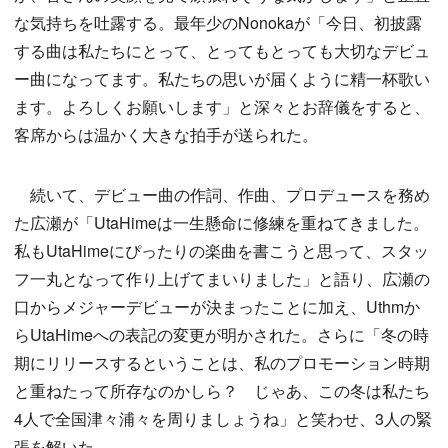
な気持ちを吐露する。最年少のNonokaが「今日、初披露
する曲は私たちにとって、とってもとっても大切なデビュ
ー曲になってます。私たちの思いが届くように精一杯歌い
ます。よろしくお願いします」と深々とお辞儀をすると、
客席からは温かく大きな拍手が送られた。
続いて、デビュー曲の作詞、作曲、プロデュースを務め
た広瀬が「UtaHimeは一生懸命に修練を重ねてきました。
私もUtaHimeにぴったりの楽曲を書こうと思って、スタッ
フ一丸となって作り上げてまいりました」と語り、広瀬の
口からメジャーデビューが決まったことに加え、Uthmか
らUtaHimeへの表記の変更が明かされた。さらに「冬の時
期にリリースするということは、私のプロモーション時期
と重ねたって所存なのかしら？ じゃあ、この冬は私たち
4人で全国津々浦々を周りましょうね」と笑わせ、3人の緊
張を解いた。