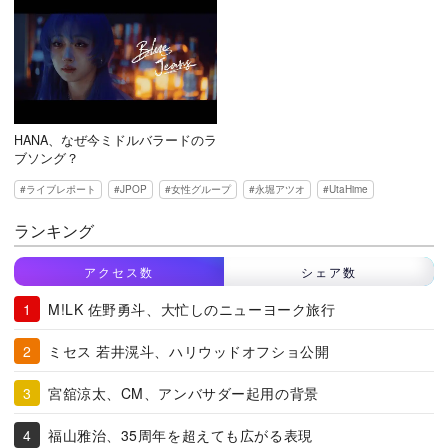
HANA、なぜ今ミドルバラードのラ
ブソング？
ライブレポート
JPOP
女性グループ
永堀アツオ
UtaHime
ランキング
アクセス数
シェア数
M!LK 佐野勇斗、大忙しのニューヨーク旅行
ミセス 若井滉斗、ハリウッドオフショ公開
宮舘涼太、CM、アンバサダー起用の背景
福山雅治、35周年を超えても広がる表現