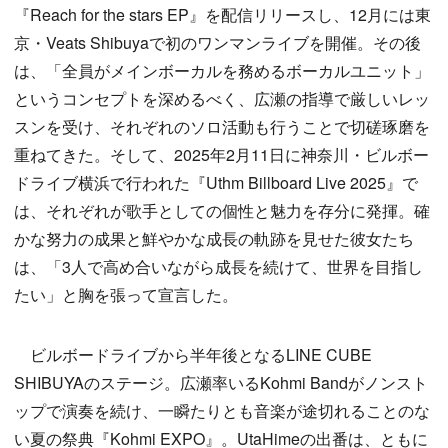
『Reach for the stars EP』を配信リリースし、12月には東
京・Veats Shibuyaで初のワンマンライブを開催。その後
は、「全員がメインボーカルを務めるボーカルユニット」
というコンセプトを深めるべく、広瀬の指導で厳しいレッ
スンを受け、それぞれのソロ活動も行うことで切磋琢磨を
重ねてきた。そして、2025年2月11日に神奈川・ビルボー
ドライブ横浜で行われた『Uthm Billboard Live 2025』で
は、それぞれが歌手としての個性と魅力を存分に発揮。確
かな努力の成果と鮮やかな成長の軌跡を見せた彼女たち
は、「3人で高め合いながら成長を続けて、世界を目指し
たい」と胸を張って宣言した。
ビルボードライブから半年後となるLINE CUBE
SHIBUYAのステージ。広瀬率いるKohmi Bandがノンスト
ップで演奏を続け、一瞬たりとも音楽が途切れることのな
い夏の祭典『Kohmi EXPO』。UtaHimeの出番は、ともに