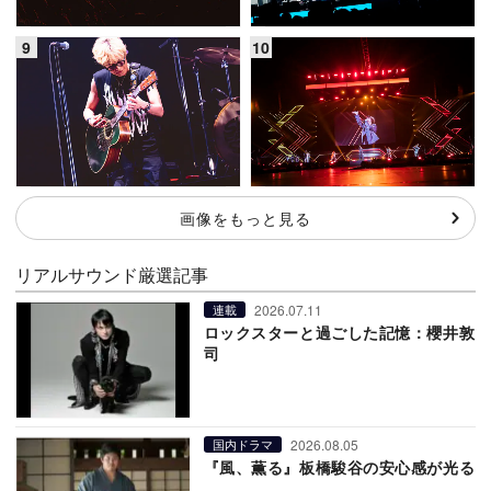
画像をもっと見る
リアルサウンド厳選記事
2026.07.11
連載
ロックスターと過ごした記憶：櫻井敦
司
2026.08.05
国内ドラマ
『風、薫る』板橋駿谷の安心感が光る