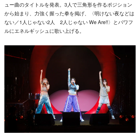
ュー曲のタイトルを発表。3人で三角形を作るポジション
から始まり、力強く握った拳を掲げ、〈明けない夜などは
ない／1人じゃない2人 2人じゃない We Are!!〉とパワフ
ルにエネルギッシュに歌い上げる。