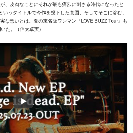
るが、皮肉なことにそれが最も痛烈に刺さる時代になったと
”というタイトルで今作を投下した意図、そしてそこに滲む、
想いとは。夏の東名阪ワンマン『LOVE BUZZ Tour』も
を聞いた。（信太卓実）
Play