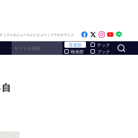
Like on Facebook
Follow on x
Follow on I
Follow o
Follo
ティストのニュースとレビュー｜リアルサウンド
サ
音楽部
テック
映画部
ブック
る自