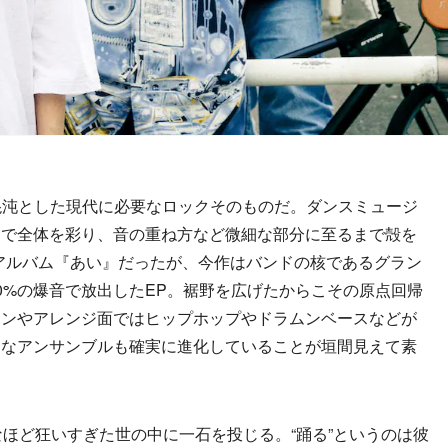
d. EP』は混沌とした現代に必要なロックそのものだ。ダンスミュージ
アで全体を彩り、音の重ね方など微細な部分に至るまで殻を
tアルバム『あい』だったが、今作はバンドの核であるグラン
00%の爆音で放出したEP。裾野を広げたからこその原点回帰
ョンやアレンジ面ではヒップホップやドラムンベースなどが
トなアンサンブルも確実に進化していることが垣間見えて素
稽なほど狂いすぎた世の中に一石を投じる。“踊る”というのは彼