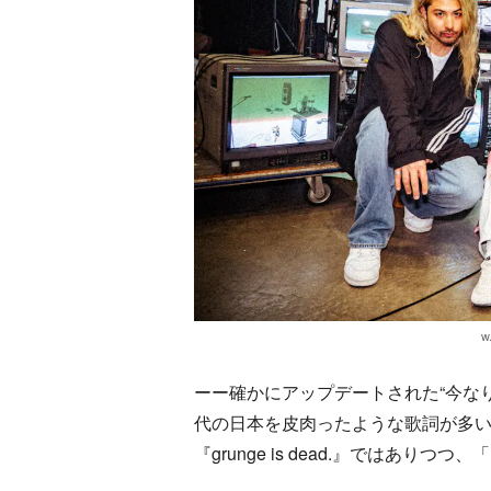
w
ーー確かにアップデートされた“今な
代の日本を皮肉ったような歌詞が多
『grunge is dead.』ではあ