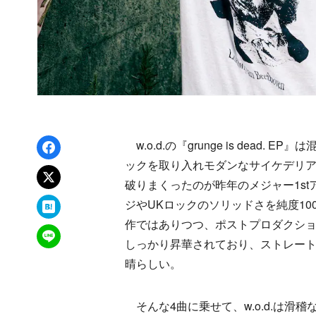
Facebookでシェア
w.o.d.の『grunge is dea
ックを取り入れモダンなサイケデリ
xでポスト
破りまくったのが昨年のメジャー1s
はてなブックマーク
ジやUKロックのソリッドさを純度1
作ではありつつ、ポストプロダクシ
LINEで送る
しっかり昇華されており、ストレー
晴らしい。
そんな4曲に乗せて、w.o.d.は滑