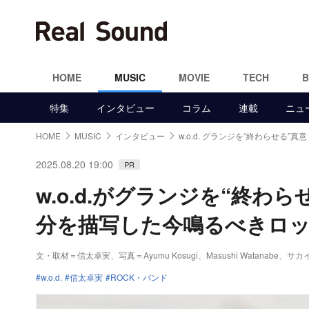
HOME
MUSIC
MOVIE
TECH
特集
インタビュー
コラム
連載
ニュ
HOME
MUSIC
インタビュー
w.o.d. グランジを“終わらせる”真意
2025.08.20 19:00
PR
w.o.d.がグランジを“終
分を描写した今鳴るべきロ
文・取材＝信太卓実
、写真＝Ayumu Kosugi、Masushi Watanabe、サ
w.o.d.
信太卓実
ROCK・バンド