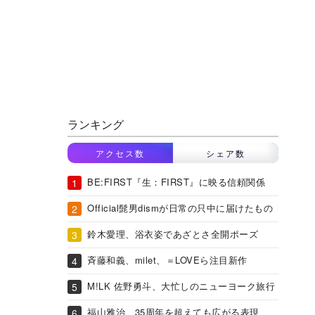
ランキング
アクセス数
シェア数
BE:FIRST『生：FIRST』に映る信頼関係
Official髭男dismが日常の只中に届けたもの
鈴木愛理、浴衣姿であざとさ全開ポーズ
斉藤和義、milet、＝LOVEら注目新作
M!LK 佐野勇斗、大忙しのニューヨーク旅行
福山雅治、35周年を超えても広がる表現