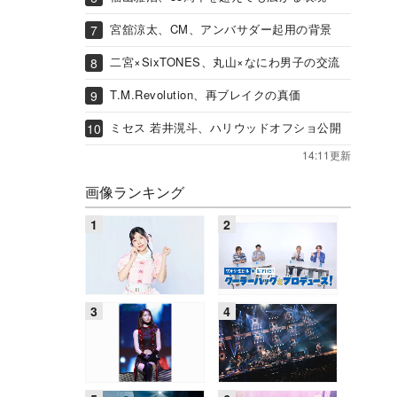
宮舘涼太、CM、アンバサダー起用の背景
二宮×SixTONES、丸山×なにわ男子の交流
T.M.Revolution、再ブレイクの真価
ミセス 若井滉斗、ハリウッドオフショ公開
14:11更新
画像ランキング