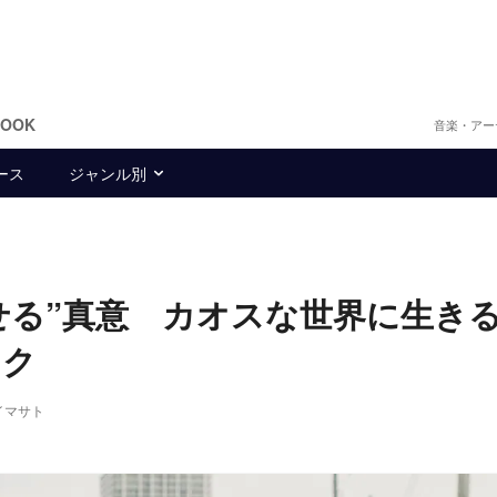
BOOK
音楽・アー
ース
ジャンル別
わらせる”真意 カオスな世界に生き
ック
カイマサト