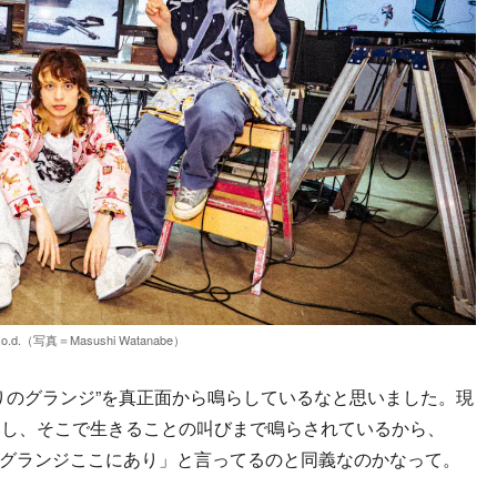
.o.d.（写真＝Masushi Watanabe）
りのグランジ”を真正面から鳴らしているなと思いました。現
いし、そこで生きることの叫びまで鳴らされているから、
りつつ、「グランジここにあり」と言ってるのと同義なのかなって。