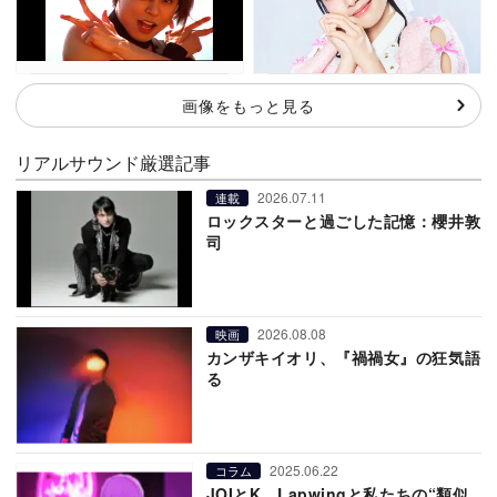
画像をもっと見る
リアルサウンド厳選記事
2026.07.11
連載
ロックスターと過ごした記憶：櫻井敦
司
2026.08.08
映画
カンザキイオリ、『禍禍女』の狂気語
る
2025.06.22
コラム
JOIとK、Lapwingと私たちの“類似