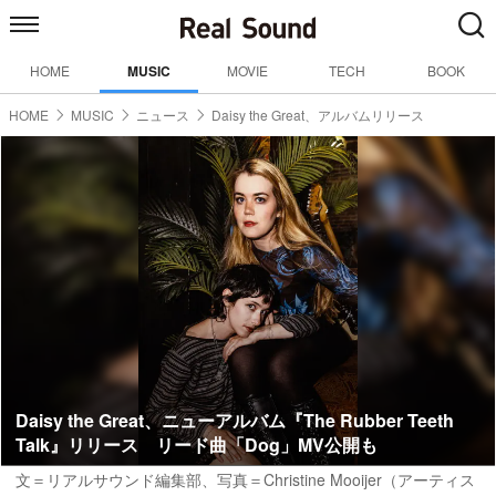
HOME
MUSIC
MOVIE
TECH
BOOK
HOME
MUSIC
ニュース
Daisy the Great、アルバムリリース
Daisy the Great、ニューアルバム『The Rubber Teeth
Talk』リリース リード曲「Dog」MV公開も
文＝リアルサウンド編集部、写真＝Christine Mooijer（アーティス