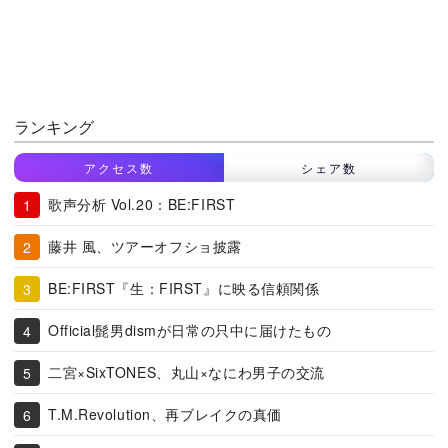
ランキング
アクセス数
シェア数
歌声分析 Vol.20：BE:FIRST
藤井 風、ツアーオフショ披露
BE:FIRST『生：FIRST』に映る信頼関係
Official髭男dismが日常の只中に届けたもの
二宮×SixTONES、丸山×なにわ男子の交流
T.M.Revolution、再ブレイクの真価