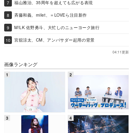
福山雅治、35周年を超えても広がる表現
斉藤和義、milet、＝LOVEら注目新作
M!LK 佐野勇斗、大忙しのニューヨーク旅行
宮舘涼太、CM、アンバサダー起用の背景
04:11更新
画像ランキング