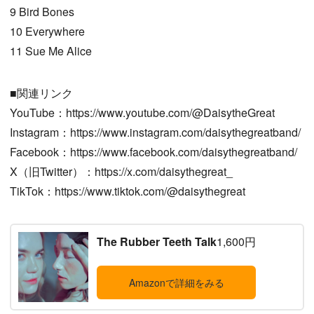
9 Bird Bones
10 Everywhere
11 Sue Me Alice
■関連リンク
YouTube：https://www.youtube.com/@DaisytheGreat
Instagram：https://www.instagram.com/daisythegreatband/
Facebook：https://www.facebook.com/daisythegreatband/
X（旧Twitter）：https://x.com/daisythegreat_
TikTok：https://www.tiktok.com/@daisythegreat
The Rubber Teeth Talk
1,600円
Amazonで詳細をみる