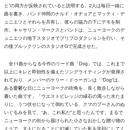
と”の両方が反映されていると説明する。2人は毎日一緒に
曲を書き、バンド仲間のナルド・オチョアとマッティ・デ
ュニエツとそれらを共有し、彼らの協力の下にデモを制
作。キャサリン・マークスとバンドは、ニューヨークのデ
ュニエツの地下スタジオでプリプロダクションを行い、そ
の後ブルックリンのスタジオGで完成させた。
全11曲からなる今作のリード曲「Dog」では、これまで
以上にキレと即効性を備えたソングライティングが発揮さ
れており、メンバーのケリー・ドゥーガンは「“Dog”は、
ある憂鬱な日にニューヨークの街角を、長く散歩しながら
書いた曲です」「ウエストビレッジの縁石の濁った水たま
りに、うつ伏せになって倒れている、クマのプーさんのぬ
いぐるみを見て、“あ、これ私だ”と思ったんです。まるで
ニューヨークの街から届けられた小さなおかしな贈り物の
ようで、大人になることに幻滅していた私を笑顔にしてく