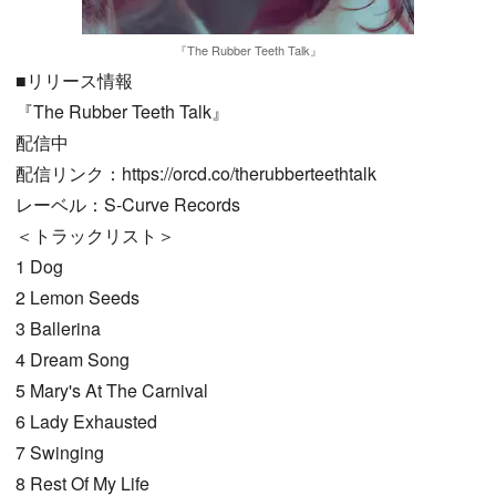
『The Rubber Teeth Talk』
■リリース情報
『The Rubber Teeth Talk』
配信中
配信リンク：https://orcd.co/therubberteethtalk
レーベル：S-Curve Records
＜トラックリスト＞
1 Dog
2 Lemon Seeds
3 Ballerina
4 Dream Song
5 Mary's At The Carnival
6 Lady Exhausted
7 Swinging
8 Rest Of My Life